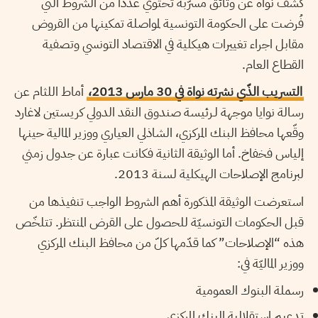
كشف نواة عن وثائق مسرّبة تحتوي عددا من الشروط التي
فُرضت على الحكومة التونسية لمواصلة تمكينها من القروض
مقابل اجراء تغييرات هيكلية في الاقتصاد التونسي وتصفية
القطاع العام.
التسريب الذّي نشرته نواة في 30 مارس 2013،
أماط اللثام عن
رسالة نوايا موجهة لـرئيسة صندوق النقد الدولي كريستين لاغارد
وقّعها محافظ البنك المركزي، الشاذلي العياري ووزير المالية حينها
إلياس فخفاخ. أما الوثيقة الثانية فكانت عبارة عن جدول زمني
لبرنامج الإصلاحات الهيكلية لسنة 2013.
استعرضت الوثيقة المذكورة أهم الشروط الواجب تنفيذها من
قبل الحكومات التونسيّة للحصول على القرض المنتظر. تتلخّص
هذه “الإصلاحات” كما قدّمها كلّ من محافظ البنك المركزي
ووزير الماليّة في:
رسملة البنوك العمومية
تدعيم استقلالية البنك المركزي