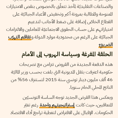
والصناعات التقليديّة لمآخذ تتعلّق بالخصوص بنقص الامتيازات
الممنوحة والمطالبة بمرونة أكبر وتخفيض الأعباء الجبائيّة على
القطاع الخاصّ إضافة غلى ضغط الأجانب لتدعيم
امتيازاتهم على حساب الحقوق الاجتماعيّة للعاملين والالتزامات
الجبائيّة على الرغم من محدودية موارد الدولة و
تفاقم التهرّب
الضريبيّ
الحلقة المفرغة وسياسة الهروب إلى الأمام
هذه الدفعة الجديدة من القروض تتزامن مع تصريحات
حكومية اعترفت بثقل المديونية التي بلغت بحسب وزير الماليّة
46 ألف مليون دينار تونسي سنة 2015 لتستنزف 56% من
الناتج المحلي الخام سنويا.
ويعكس هذا القرض الجديد توجه الساسة التونسيّين
المتعاقبين، حيث كانت
إستراتيجيتهم واحدة
رغم تغيّر
الحكومات. الإقبال على الاقتراض لتغطية تراجع أداء الاقتصاد