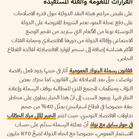
القرارات الملغومة والقلّة المستفيدة
على نقيض مزاعم هيئة النقد الدوليّة حول قدرة الاصلاحات
على دفع عجلة النمو، تعتبر الشروط المفروضة على الدولة
التونسيّة نوعا من الألغام التي ستزيد من تفجير الوضع
الاجتماعي وإقالة الدولة من دورها الاقتصادي وحماية الفئات
الأكثر هشاشة إضافة إلى تسخير الموارد الاقتصاديّة لفائدة القطاع
الخاص.
فقانون رسملة البنوك العمومية
أثار في حينها ردود فعل رافضة
تواصلت حتّى بعد المصادقة على القانون، كما تحرّك بعض
النوّاب ومنظّمات المجتمع المدنيّ للمطالبة بوقف الرسملة وإعادة
النظر فيها. ويعود السبب إلى انّ هذا الخيار ينطوي على مخاطر
جمّة خصوصا في قطاع استراتيجيّ يمثّل 40% من حجم
تداولات الاقتصاد التونسي. حيث اعتبر
الخبير المالي مراد الحطّاب
في حوار سابق مع نواة
أنّ عمليّة الرسملة ستتّم على حساب
الاستثمار العمومي، خصوصا مع اتجاه الدولة لضخّ 870 مليون