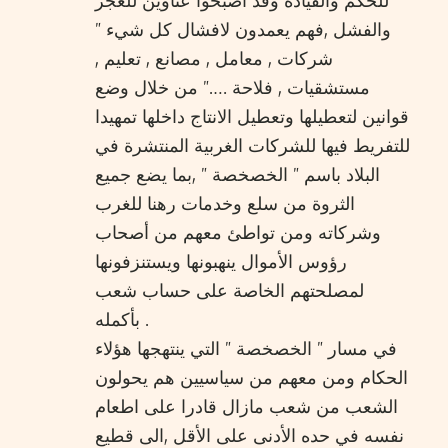
للحكم والقيادة وقد أصبحوا عناوين للعجز
والفشل ,فهم يعمدون لافشال كل شيء ”
شركات , معامل , مصانع , تعليم ,
مستشقيات , فلاحة ….” من خلال وضع
قوانين لتعطيلها وتعطيل الانتاج داخلها تمهيدا
للتفريط فيها للشركات الغربية المنتشرة في
البلاد باسم ” الخصخصة ” ,بما يضع جميع
الثروة من سلع وخدمات رهنا للغرب
وشركاته ومن تواطئ معهم من أصحاب
رؤوس الأموال ينهبونها ويستنزفونها
لمصلحتهم الخاصة على حساب شعب
بأكمله .
في مسار ” الخصخصة ” التي ينتهجها هؤلاء
الحكام ومن معهم من سياسيين هم يحولون
الشعب من شعب مازال قادرا على اطعام
نفسه في حده الأدنى على الأقل ,الى قطيع