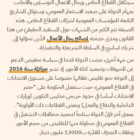
سيتكفّل القطاع الخاص ورجال الاعمال التونسيّين والأجانب
بمهام الدولة على صعيد الاستثمار العمومي، وستوكل المشاريع
التابعة للمؤسّسات العمومية لشركات القطاع الخاص. هذه
الصيغة تثير الكثير من الشبهات حول المستفيد الحقيقيّ من هذا
القانون ومدى خدمته
لمصالح رجال الأعمال
الذّين تحوّلوا إلى
شريك اساسيّ في السلطة التشريعيّة والتنفيذيّة.
من جهة أخرى، مضت الدولة قدما في سياسة تخفيض الدعم
عن المحروقات وتجميد كتلة الأجور، إذ تشير
ميزانيّة سنة 2016
إلى التوجّه نحو تقليص نفقاتها خصوصا على مستوى الانتدابات
في القطاع العموميّ، حيث ستعمل الحكومة على “حصر
الانتدابات أساسا في حدود خريجي مدارس التكوين (وزارات
الداخلية والدفاع والعدل) وبعض القطاعات ذات الأولوية”.
بمعنى آخر فإنّ الدولة ستلجأ لتجميد مخطّطات التشغيل في
القطاع العموميّ في محاولة منها للتقليص من حجم الأجور
ونفقات التصرّف المقدّرة ب13000 مليون دينار.