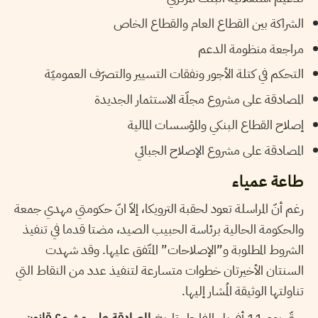
الشراكة بين القطاع العام والقطاع الخاص
مراجعة منظومة الدعم
التحكم في كتلة الأجور ونفقات التسيير والتصرّف العموميّة
المصادقة على مشروع مجلّة الاستثمار الجديدة
إصلاح القطاع البنكي والمؤسسات المالية
المصادقة على مشروع الإصلاح الجبائي
طاعة عمياء
رغم أنّ المراسلة تعود لحقبة الترويكا، إلاّ انّ حكومتي مهدي جمعة
والحكومة الحالية برئاسة الحبيب الصيد، مضتا قدما في تنفيذ
الشروط المطلوبة و”الإصلاحات” المتّفق عليها. وقد شهدت
السنتان الأخيرتان خطوات متسارعة لتنفيذ عدد من النقاط التي
تناولتها الوثيقة المُشار إليها.
حتّى يوم 11 أفريل الفارط، تاريخ
المصادقة على مشروع قانون