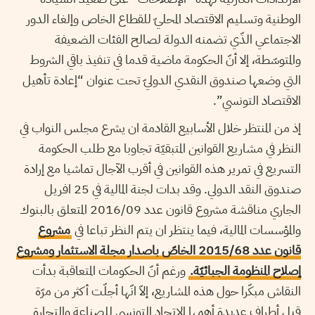
الوطنية وتسليم الاقتصاد المحليّ للقطاع الخاص وإلغاء الدور
الاجتماعي الذّي تضمنه الدولة لصالح الفئات الضعيفة
والمتوسّطة، إلا أنّ الحكومة ماضية قدما في تنفيذ باقي الشروط
التي وضعها صندوق النقدي الدوليّ تحت عنوان “إعادة تأهيل
الاقتصاد التونسي”.
إذ من المنتظر خلال الأسابيع القادمة ان يشرع مجلس النواب في
النظر في مشاريع القوانين المتبقيّة تجاوبا مع طلب الحكومة
التسريع في تمرير هذه القوانين في أقرب الآجال تماشيا مع إرادة
صندوق النقد الدولي. وقد بدات لجنة المالية في 25 افريل
الجاري مناقشة مشروع قانون عدد 2016/09 المتعلق بالبنوك
والمؤسسات المالية، فيما ينتظر ان يتم النظر تباعا في
مشروع
قانون عدد 2015/68 الخاصّ باصدار مجلة الاستثمار ومشروع
إصلاح المنظومة الجبائيّة.
ورغم أنّ الحكومات المتعاقبة بدأت
النقاش مبكّرا حول هذه المشاريع، إلاّ انّها أجلّت أكثر من مرّة
قبل أطراف عديدة أهمها الاتحاد التونسي للصناعة والتجارة