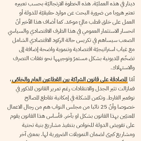
دينار في هذه العمليّة. هذه الخطوة الارتجاليّة بحسب تعبيره
تعتبر هروبا من ضرورة البحث عن موارد حقيقيّة للدولة أو
العمل على خلق قطب ماليّ موحّد. كما أضاف هذا الأخير أنّ
انحسار الاستثمار العمومي في هذا الظرف الاقتصادي والسياسي
الصعب سيساهم في تكريس حالة الركود الاقتصادي الشامل
مع غياب استراتيجيّة اقتصادية وتنموية واضحة إضافة إلى
تضخّم المديونية بشكل مستمرّ وتوجيهها نحو نفقات التصرف
والاستهلاك.
أمّا
المصادقة على قانون الشراكة بين القطاعين العام والخاصّ
،
فمازالت تثير الجدل والانتقادات رغم تمرير القانون المذكور في
نوفمبر الفارط. وتكمن المشكلة في إمكانية تقاطع المصالح
خصوصا وأنّ 25 نائبا من مجلس النواب هم من رجال الاعمال
المعنيّين بهذا القانون بشكل او بآخر. فأساس هذا القانون يقوم
على تفويض الدولة للخواص بتنفيذ مشاريع بنية تحتية
ومشاريع كبرى لضمان التمويلات الضرورية لها. بمعنى آخر