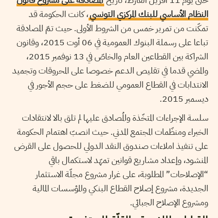
النظام الأساسي للبنك المركزي التونسي
، كانت الحكومة قد
تمكّنت من تمرير خمس من الشروط الأولى. حيث تمّ المصادقة
تباعا على رسملة البنوك العمومية في 06 أوت 2015، وقانون
الشراكة بين القطاعين العام والخاصّ في 13 نوفمبر 2015،
والمضي قدما في تقليص الدعم خصوصا على المحروقات وتجميد
الانتدابات في القطاع العمومي للضغط على حجم الأجور في
ديسمبر 2015.
سلسة الإجراءات المتخّذة والمُصادق عليها لم تلق بالا لانتقادات
الخبراء ومنظّمات المجتمع المدني. حيث انصبّ اهتمام الحكومة
على تنفيذ املاءات صندوق النقد الدولي للحصول على القرض
المنشود، وإعداد مشاريع قوانين تمهّد لاستكمال باقي
“الإصلاحات” المطلوبة، على غرار مشروع مجلّة الاستثمار
الجديدة، مشروع إصلاح القطاع البنكي والمؤسسات المالية
ومشروع الإصلاح الجبائي.