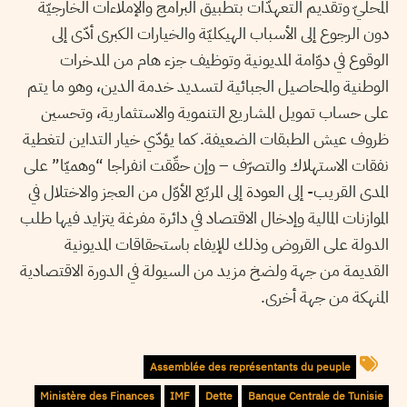
المحليّ وتقديم التعهدّات بتطبيق البرامج والإملاءات الخارجيّة
دون الرجوع إلى الأسباب الهيكليّة والخيارات الكبرى أدّى إلى
الوقوع في دوّامة المديونية وتوظيف جزء هام من المدخرات
الوطنية والمحاصيل الجبائية لتسديد خدمة الدين، وهو ما يتم
على حساب تمويل المشاريع التنموية والاستثمارية، وتحسين
ظروف عيش الطبقات الضعيفة. كما يؤدّي خيار التداين لتغطية
نفقات الاستهلاك والتصرّف – وإن حقّقت انفراجا “وهميّا” على
المدى القريب- إلى العودة إلى المربّع الأوّل من العجز والاختلال في
الموازنات المالية وإدخال الاقتصاد في دائرة مفرغة يتزايد فيها طلب
الدولة على القروض وذلك للإيفاء باستحقاقات المديونية
القديمة من جهة ولضخ مزيد من السيولة في الدورة الاقتصادية
المنهكة من جهة أخرى.
Assemblée des représentants du peuple
Ministère des Finances
IMF
Dette
Banque Centrale de Tunisie