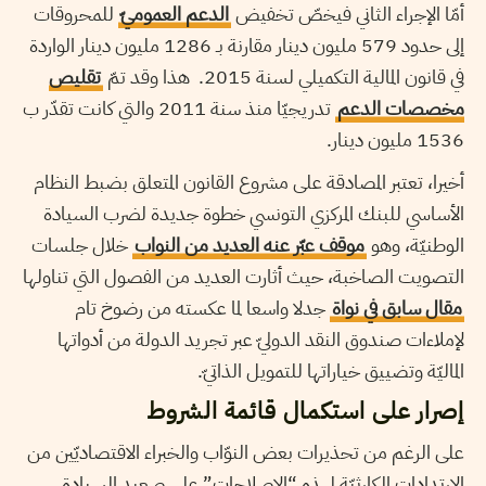
أمّا الإجراء الثاني فيخصّ تخفيض
الدعم العموميّ
للمحروقات
إلى حدود 579 مليون دينار مقارنة بـ 1286 مليون دينار الواردة
في قانون المالية التكميلي لسنة 2015. هذا وقد تمّ
تقليص
مخصصات الدعم
تدريجيّا منذ سنة 2011 والتي كانت تقدّر ب
1536 مليون دينار.
أخيرا، تعتبر المصادقة على مشروع القانون المتعلق بضبط النظام
الأساسي للبنك المركزي التونسي خطوة جديدة لضرب السيادة
الوطنيّة، وهو
موقف عبّر عنه العديد من النواب
خلال جلسات
التصويت الصاخبة، حيث أثارت العديد من الفصول التي تناولها
مقال سابق في نواة
جدلا واسعا لما عكسته من رضوخ تام
لإملاءات صندوق النقد الدوليّ عبر تجريد الدولة من أدواتها
الماليّة وتضييق خياراتها للتمويل الذاتيّ.
إصرار على استكمال قائمة الشروط
على الرغم من تحذيرات بعض النوّاب والخبراء الاقتصاديّين من
الارتدادات الكارثيّة لهذه “الإصلاحات” على صعيد السيادة