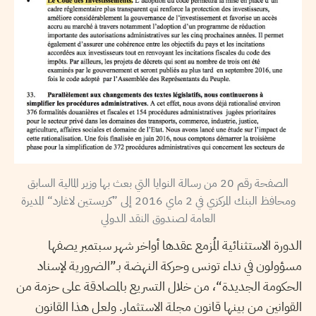
الصفحة رقم 20 من رسالة النوايا التي بعث بها وزير المالية السابق
ومحافظ البنك المركزي في 2 ماي 2016 إلى ”كريستين لاغارد“ المديرة
العامة لصندوق النقد الدولي
الدورة الاستثنائية المُزمع عقدها أواخر شهر سبتمبر يصفها
مسؤولون في نداء تونس وحركة النهضة بـ”الضرورية لإسناد
الحكومة الجديدة“، من خلال التسريع بالمصادقة على حزمة من
القوانين من بينها قانون مجلة الاستثمار. ولعل هذا القانون