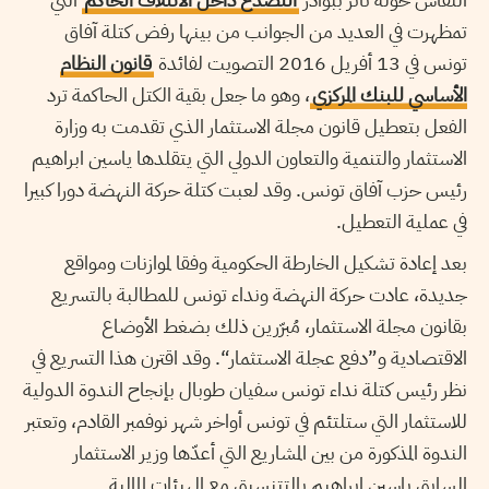
تمظهرت في العديد من الجوانب من بينها رفض كتلة آفاق
تونس في 13 أفريل 2016 التصويت لفائدة
قانون النظام
الأساسي للبنك المركزي
، وهو ما جعل بقية الكتل الحاكمة ترد
الفعل بتعطيل قانون مجلة الاستثمار الذي تقدمت به وزارة
الاستثمار والتنمية والتعاون الدولي التي يتقلدها ياسين ابراهيم
رئيس حزب آفاق تونس. وقد لعبت كتلة حركة النهضة دورا كبيرا
في عملية التعطيل.
بعد إعادة تشكيل الخارطة الحكومية وفقا لموازنات ومواقع
جديدة، عادت حركة النهضة ونداء تونس للمطالبة بالتسريع
بقانون مجلة الاستثمار، مُبرّرين ذلك بضغط الأوضاع
الاقتصادية و”دفع عجلة الاستثمار“. وقد اقترن هذا التسريع في
نظر رئيس كتلة نداء تونس سفيان طوبال بإنجاح الندوة الدولية
للاستثمار التي ستلتئم في تونس أواخر شهر نوفمبر القادم، وتعتبر
الندوة المذكورة من بين المشاريع التي أعدّها وزير الاستثمار
السابق ياسين ابراهيم بالتتنسيق مع الهيئات المالية