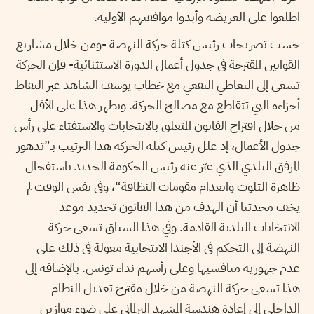
اطلعوا على العريضة وأبدوا موافقتهم الأولية.
حسب تصريحات رئيس كتلة حركة النهضة -ومن خلال مشاريع
القوانين المقترحة في جدول أعمال الدورة الاستثنائية- فإن الحركة
تسعى إلى التعاطي النفعي مع خطاب يوسف الشاهد عبر التقاط
أجزاءه التي تتقاطع مع مصالح الحركة. ويظهر هذا على الأقل
من خلال اقتراح القانون المتعلق بالانتخابات والاستفتاء على رأس
جدول الأعمال، إذ علل رئيس كتلة الحركة هذا الترتيب بـ”تدهور
المرفق البلدي الذي عبّر عنه رئيس الحكومة الجديد باستفحال
ظاهرة التلوث وانعدام مقومات النظافة“، وفي نفس الوقت لم
يخف محدثنا أن الهدف من هذا القانون تحديد موعد
الانتخابات البلدية القادمة. وفي هذا السياق تسعى حركة
النهضة إلى التحكم في الأجندا الانتخابية معولة في ذلك على
عدم جهوزية منافسيها وعلى رأسهم نداء تونس. بالإضافة إلى
هذا تسعى حركة النهضة من خلال مقترح تعديل النظام
الداخلي إلى إعادة هندسة المشهد البرلماني على ضوء موازين