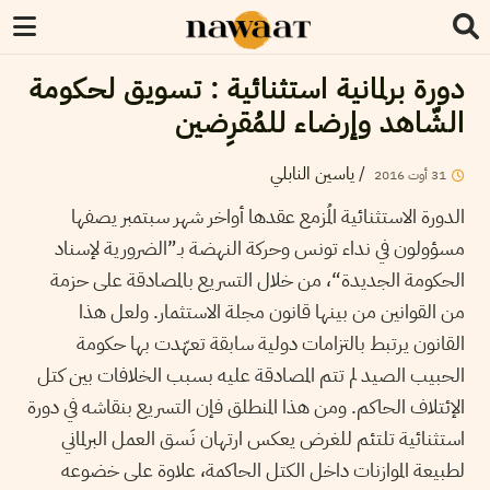
دورة برلمانية استثنائية : تسويق لحكومة
الشّاهد وإرضاء للمُقرِضين
/
ياسين النابلي
31
أوت
2016
الدورة الاستثنائية المُزمع عقدها أواخر شهر سبتمبر يصفها
مسؤولون في نداء تونس وحركة النهضة بـ”الضرورية لإسناد
الحكومة الجديدة“، من خلال التسريع بالمصادقة على حزمة
من القوانين من بينها قانون مجلة الاستثمار. ولعل هذا
القانون يرتبط بالتزامات دولية سابقة تعهّدت بها حكومة
الحبيب الصيد لم تتم المصادقة عليه بسبب الخلافات بين كتل
الإئتلاف الحاكم. ومن هذا المنطلق فإن التسريع بنقاشه في دورة
استثنائية تلتئم للغرض يعكس ارتهان نَسق العمل البرلماني
لطبيعة الموازنات داخل الكتل الحاكمة، علاوة على خضوعه