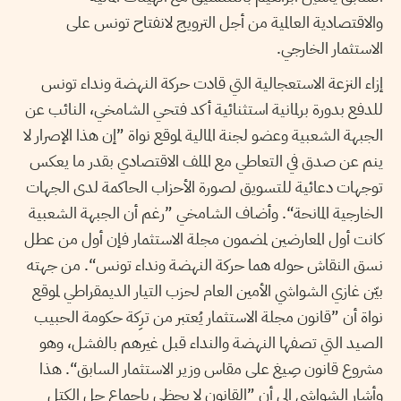
والاقتصادية العالمية من أجل الترويج لانفتاح تونس على
الاستثمار الخارجي.
إزاء النزعة الاستعجالية التي قادت حركة النهضة ونداء تونس
للدفع بدورة برلمانية استثنائية أكد فتحي الشامخي، النائب عن
الجبهة الشعبية وعضو لجنة المالية لموقع نواة ”إن هذا الإصرار لا
ينم عن صدق في التعاطي مع الملف الاقتصادي بقدر ما يعكس
توجهات دعائية للتسويق لصورة الأحزاب الحاكمة لدى الجهات
الخارجية المانحة“. وأضاف الشامخي ”رغم أن الجبهة الشعبية
كانت أول المعارضين لمضمون مجلة الاستثمار فإن أول من عطل
نسق النقاش حوله هما حركة النهضة ونداء تونس“. من جهته
بيّن غازي الشواشي الأمين العام لحزب التيار الديمقراطي لموقع
نواة أن ”قانون مجلة الاستثمار يُعتبر من ترِكة حكومة الحبيب
الصيد التي تصفها النهضة والنداء قبل غيرهم بالفشل، وهو
مشروع قانون صِيغ على مقاس وزير الاستثمار السابق“. هذا
وأشار الشواشي إلى أن ”القانون لا يحظى بإجماع جل الكتل