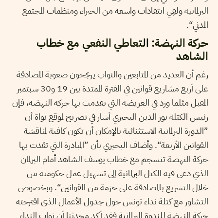
البرلمانية ولقِي انتقادات واسعة من الخبراء ومنظمات المجتمع
المدني“.
حركة النهضة: التعاطي النفعي مع خطاب
الشاهد
رغم أن العديد من المتابعين والنواب يرجّحون صعوبة المصادقة
على أربع مشاريع قوانين في الفترة الممتدة بين 19 و30 سبتمبر
المقبل مثلما ورد في العريضة التي تقدمت بها حركة النهضة، فإن
رئيس الكتلة نور الدين البحيري أشار في تصريح لموقع نواة أن
”الدورة البرلمانية الاستثنائية بالإمكان أن تكون كافية لمناقشة
القوانين الأربعة“. وأضاف البحيري بأن ”المبادرة التي تقدت بها
حركة النهضة تنسجم مع خطاب يوسف الشاهد أمام البرلمان
الذي دعى فيه الكتل البرلمانية إلى تسهيل عمل حكومته من
خلال التسريع بالمصادقة على حزمة من القوانين“. وبخصوص
التشاور مع كتلة نداء تونس حول جدول الأعمال الذي اقترحته
حركة النهضة للندوة البرلمانية فقد أكد محدثنا أن نواب النداء