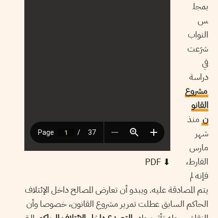
بمجل
س
النواب
شرَعت
في
دراسة
مشروع
القانو
ن
منذ
شهر
مارس
الفارط،
⬇︎ PDF
فإنه لم
يتم المصادقة عليه. ويبدو أن تعارض المصالح داخل الإئتلاف
الحاكم السابق عطلت تمرير مشروع القانون، خصوصا وأن
النقاش حوله تأثر ببوادر
التصدع داخل الائتلاف الحاكم
التي