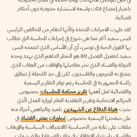
باعتبار إخضاع فئات واسعة لاستشارة حدودية دون أحكام
قضائية.
لقد ظهرت الاجراءات المتخذة وكأنها انتقام من المخالفين للرئيس
قيس سعيد أكثر مما هي شروع في إجراءات المحاسبة التي تطالب
بها القوى الحية في تونس، أي أن الأساس الذي اعتمده قيس
سعيد لتفعيل الفصل 80 هو الخطر الداهم الذي يهدد وحدة
الدولة والفساد الذي نخر مفاصلها والإفلات من العقاب الذي
يتمتع به المجرمون والفاسدون. لكن إلى حد اللحظة لم تنطلق
رئاسة الجمهورية في المحاسبة رغم توفر التقارير الرسمية
والقضائية لعل أهمها
تقرير محكمة المحاسبات
بخصوص
الجرائم الانتخابية وتقرير التفقدية العام لوزارة العدل الّذي
نشرت
هيئة الدفاع عن الشهيدين
بلعيد والبراهمي أجزاءً منه
على صفحتها الرسمية بخصوص
تجاوزات بعض القضاة
في
ملفات على غاية من الحساسية كالاغتيالات السياسية والإرهاب
والفساد، باستثناء الإيقافات في ملف الفسفاط والتي شملت