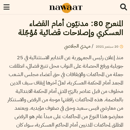
المنعرج 80: مدنيّون أمام القضاء
العسكري وإصلاحات قضائية مُؤجّلة
/
مهدي الجلاصي
20
سبتمبر
2021
منذ إعلان رئيس الجمهورية عن التدابير الاستثنائية في 25
جويلية ورفع الحصانة على النواب محل تتبع قضائي، انطلقت
جملة من المحاكمات والإيقافات في حق أعضاء مجلس الشعب
المجمد أمام المحكمة العسكرية، لعلّ آخرها إيقاف سيف الدين
مخلوف من قبل عناصر بالزيّ المدني أمام المحكمة الابتدائية
بالعاصمة. هذه المحاكمات رافقتها موجة من الرفض والاستنكار
من معارضي قيس سعيد وحتى في صفوف مؤيديه. ويعتمد
معارضو هذا النوع من المحاكمات على مبدأ عام هو الرفض
المطلق لمحاكمات المدنيين أمام المحاكم العسكرية، سواء كان