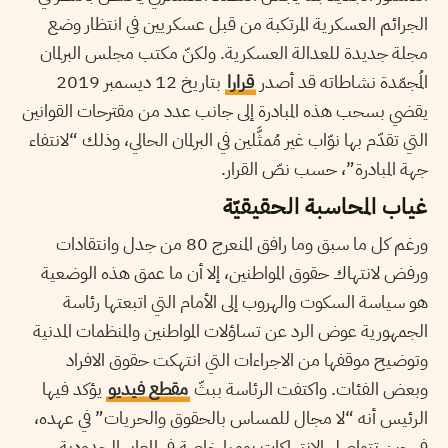
الجرائم العسكرية المرتكبة من قبل عسكريين في انتظار وضع
مجلة جديدة للعدالة العسكرية. ولكنّ مكتب مجلس البرلمان
المُجمّدة نشاطاته قد أصدر
قرارا
بتاريخ 12 ديسمبر 2019
يقضي بسحب هذه المبادرة إلى جانب عدد من مقترحات القوانين
التي تقدّم بها نوّاب غير مُمثَّلين في البرلمان الحالي، وذلك “لانتفاء
جهة المبادرة”، حسب نصّ القرار.
غياب المحاسبة الحقيقيّة
ورغم كل ما سبق وما رافق المنعرج 80 من جدل وانتقادات
ورفض لانتهاك حقوق المواطنين، إلا أن ما عمق هذه الوضعية
هو سياسة السكوت والهروب إلى الأمام التي اتبعتها رئاسة
الجمهورية عوض الرد عن تساؤلات المواطنين والمنظمات المدنية
وتوضيح موقفها من الاجراءات التي انتهكت حقوق الافراد
وبعض الفئات. واكتفت الرئاسة ببثّ
مقطع فيديو
يؤكد فيها
الرئيس أنه “لا مجال للمساس بالحقوق والحريات” في عهده،
في حين تتواصل الانتهاكات يوميا خاصة في المعابر الحدودية