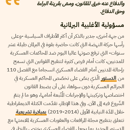
والدفاع عنه خرق للقانون، ومسّ بقرينة البراءة
وحق الدفاع.
مسؤولية الأغلبية البرلمانية
من جهة أخرى، جدير بالذكر أن أكثر الأطراف السياسية -وعلى
رأسها حركة النهضة التي كانت حاضرة بقوة في البرلمان طيلة عشر
سنوات- التي ترفع صوتها عاليا اليوم ضد المحاكمات العسكرية
للمدنيين، كانت أمام فرص كثيرة لتنقيح القوانين التي تسمح
بإحالة المدنيين أمام القضاء العسكري انسجاما مع الفصل 110
من
الدستور
الّذي ينصّ على تخصّص المحاكم العسكرية في
الجرائم العسكرية دون سواها، على أن يضبط القانون
اختصاصها وتركيبتها والإجراءات المُتّبعة أمامها، وهو ما لم يتمّ
الشّروع فيه إلى الآن. وفي هذا الإطار، تقدّمت الكتلة الديمقراطية
خلال المدّة النيابية الأولى (2014-2019)
بمبادرة تشريعية
تتعلق بتنقيح مجلة المرافعات والعقوبات العسكرية لملاءمتها مع
الدستور الجديد بما يجعل القضاء العسكري يختص بالنظر في