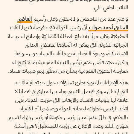
النائب لطفي علي.
واعتبر عدد من الناشطين والملاحظين وعلى رأسهم
القاضي
السابق أحمد صواب
أنّ رئيس الدّولة فوّت فرصة فتح الملفّات
الحقيقيّة وكان حريًّا به قطع العطلة القضائيّة وإصلاح السياسة
الجزائيّة للدّولة التي يمكن له اتّخاذها بمقتضى التدابير
الاستثنائية، ودعوة القضاء لفتح ملفّات الفساد دون سواها.
ولكنّ سعيّد فضّل عدم ترؤّس النيابة العمومية بما لا يُتيح له
ممارسة الدعوى العمومية بشأن من تتعلّق بهم شبهات فساد.
هذه الإجراءات المبتورة تطرح تساؤلات حول جديّة الإيقافات،
التي لم تطل سوى فيصل التبيني وياسين العياري في قضايا لا
علاقة لها بلوبيات الفساد والإرهاب التي خربت الدولة. فهل
اتخذ الرئيس خطواته لحماية الدولة وإصلاحها أم للانفراد
بالحكم، في ظلّ عدم تعيين رئيس حكومة أو رئيس وزراء لتسيير
شؤون البلاد وعدم الإعلان عن رؤيته للمستقبل؟ هي أسئلة