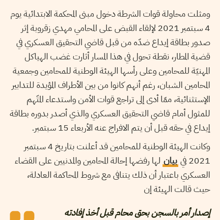
ومثلت محاولة قوات الشرطة دخول مبنى المحكمة الابتدائية يوم
4 سبتمبر 2021 لإلقاء القبض على المحامي مهدي زقروبة إثر
صدور بطاقة إيداع ضدّه من قبل قاضي التحقيق العسكري في
قضية المطار، نقطة تحول في هذا المسار أثارت غضب الهياكل
المهنيّة للمحامين وعلى رأسها الهيئة الوطنية للمحامين وجمعية
المحامين الشبان، رغم أنهم كانوا من بين الأطراف المؤيدة للتدابير
الإستثنائية، ممّا أدى إلى تراجع قوات الأمن واستدعاء المتّهم
للمثول أمام قاضي التحقيق العسكري والذي أصدر بدوره بطاقة
إيداع في حقه قبل أن يتم الافراج عنه الأربعاء 15 سبتمبر.
وكانت الهيئة الوطنية للمحامين قد أعلنت بتاريخ 4 سبتمبر
2021 في
بيان
لها رفضها إحالة المحامين والمدنيين على القضاء
العسكري باعتبار أن ذلك يتنافى مع شروط المحاكمة العادلة،
حيث قالت الهيئة إن
إصدار أمر بالسجن بحق محام قبل أخذ إفادته