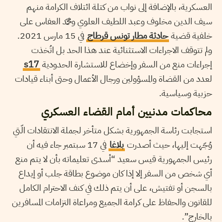
العسكرية، بالإضافة إلى نواب من كتلة ائتلاف الكرامة منهم
سيف الدين مخلوف وعبد اللطيف العلوي ومحمّد العفاس على
خلفية قضية
حادثة مطار تونس قرطاج
في 15 مارس 2021.
ولم تتوقف الاجراءات الاستثنائية عند هذا الحد بل اتُخذت
إجراءات منع من السفر وإخضاع للاستشارة الحدودية
s17
لعدد من القضاة والمسؤولين ورجال الأعمال وحتى أبناء قيادات
حزبية وسياسية.
محاكمات مدنيين أمام القضاء العسكري
استجابت رئاسة الجمهورية بشكل متأخر لجملة الانتقادات الّتي
وُجّهت إليها، حيث أصدرت
بلاغا
في 17 سبتمبر جاء فيه أن
رئيس الجمهورية قيس سعيد “أسدى تعليماته بأن لا يتم منع
أي شخص من السفر إلا إذا كان موضوع بطاقة جلب أو إيداع
بالسجن أو تفتيش، على أن يتم ذلك في كنف الاحترام الكامل
للقانون والحفاظ على كرامة الجميع ومراعاة التزامات المسافرين
بالخارج”.