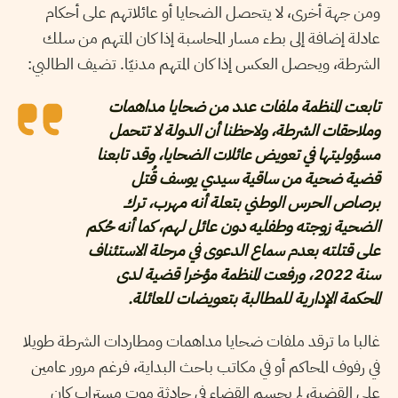
ومن جهة أخرى، لا يتحصل الضحايا أو عائلاتهم على أحكام
عادلة إضافة إلى بطء مسار المحاسبة إذا كان المتهم من سلك
الشرطة، ويحصل العكس إذا كان المتهم مدنيّا. تضيف الطالبي:
تابعت المنظمة ملفات عدد من ضحايا مداهمات
وملاحقات الشرطة، ولاحظنا أن الدولة لا تتحمل
مسؤوليتها في تعويض عائلات الضحايا، وقد تابعنا
قضية ضحية من ساقية سيدي يوسف قُتل
برصاص الحرس الوطني بتعلة أنه مهرب، ترك
الضحية زوجته وطفليه دون عائل لهم، كما أنه حُكم
على قتلته بعدم سماع الدعوى في مرحلة الاستئناف
سنة 2022، ورفعت المنظمة مؤخرا قضية لدى
المحكمة الإدارية للمطالبة بتعويضات للعائلة.
غالبا ما ترقد ملفات ضحايا مداهمات ومطاردات الشرطة طويلا
في رفوف المحاكم أو في مكاتب باحث البداية، فرغم مرور عامين
على القضية، لم يحسم القضاء في حادثة موت مستراب كان