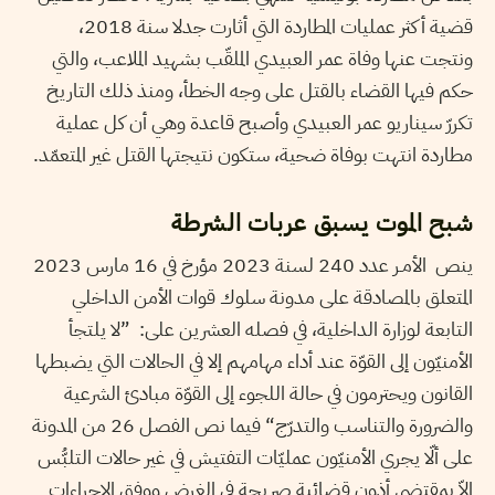
قضية أكثر عمليات المطاردة التي أثارت جدلا سنة 2018،
ونتجت عنها وفاة عمر العبيدي الملقّب بشهيد الملاعب، والتي
حكم فيها القضاء بالقتل على وجه الخطأ، ومنذ ذلك التاريخ
تكررّ سيناريو عمر العبيدي وأصبح قاعدة وهي أن كل عملية
مطاردة انتهت بوفاة ضحية، ستكون نتيجتها القتل غير المتعمّد.
شبح الموت يسبق عربات الشرطة
ينص الأمـر عدد 240 لسنة 2023 مؤرخ في 16 مارس 2023
المتعلق بالمصادقة على مدونة سلوك قوات الأمن الداخلي
التابعة لوزارة الداخلية، في فصله العشرين على: ”لا يلتجأ
الأمنيّون إلى القوّة عند أداء مهامهم إلا في الحالات التي يضبطها
القانون ويحترمون في حالة اللجوء إلى القوّة مبادئ الشرعية
والضرورة والتناسب والتدرّج“ فيما نص الفصل 26 من المدونة
على ألّا يجري الأمنيّون عمليّات التفتيش في غير حالات التلبُّس
إلاّ بمقتضى أذون قضائية صريحة في الغرض ووفق الإجراءات