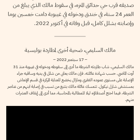
صديقه قرب حي حدائق المنزه، في سقوط مالك الذي يبلغ من
العمر 24 سنة، في خندق ودخوله في غيبوبة دامت خمسين يوما
وإصابته بشلل كامل، قبل وفاته في أكتوبر 2022.
مالك السليمي، ضحية أخرى لمطاردة بوليسية
– 17 سبتمبر 2022 –
مالك السليمي، شاب طاردته الشرطة ما أدى إلى سقوطه ودخوله في غيبوبة منذ 31
أوت الماضي. حسب شهادة عائلته، فإن مالك يعاني من شلل في يديه وساقيه جراء
الإصابة على مستوى عموده الفقري ومازال يخضع للعناية المركزة في قسم الإنعاش
بمستشفى شارل نيكول. تتمسك عائلة مالك بتتبع من تسبب في إصابة ابنهم من عناصر
الشرطة، فيما احتج أصدقاؤه ليلا للمطالبة بالمحاسبة، مما أدى إلى إيقاف العشرات
منهم.