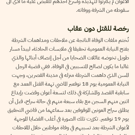
الأعوان لم يكترثوا لتهديده وأسرع أحدهم للقبض عليه ما أدى الى
سقوطه من الشرفة ووفاته.
رخصة للقتل دون عقاب
تُختم ملفات الوفاة الناتجة عن ملاحقات ومداهمات الشرطة
بفتح النيابة العمومية تحقيقا في ملابسات الحادثة، ليبدأ مسار
طويل تخوضه عائلات الضحايا من أجل إنصاف أبنائها والذي
غالبا ما يكون لصالح المتسببين في الوفاة. ففي قضية الرجل
المسن الذي داهمت الشرطة منزله في مدينة القصرين، وجهت
النيابة العمومية يوم 18 نوفمبر الماضي تهمة القتل العمد مع
سابقية القصد والمشاركة في ذلك لتسعة أعوان وقضت بإيداع
اثنين منهم السجن مع بقاء سبعة منهم في حالة سراح، قبل أن
يطلق سراح العونين الموقوفين بعد سماعهما من قاضي التحقيق
يوم 19 نوفمبر. تكرّرت تلك الصورة في أغلب القضايا الموجهة
لأعوان الشرطة بعد تسببهم في وفاة مواطنين خلال الملاحقات