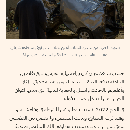
صورة لما بقي من سيارة الشاب أمين عياد الذي توفي بمنطقة شربان
عقب انقلاب سيارته إثر مطاردة بوليسية – صور نواة
حسب شاهد عيان كان وراء سيارة الحرس، تابع تفاصيل
الحادثة بدقة، التحق بسيارة الحرس عند مغادرتها المكان
وأعلمهم بالحادث واتصل بالحماية المدنية التي منعها اعوان
الحرس من التدخل حسب قوله.
في العام 2022، تسببت مطاردتين للشرطة في وفاة شابين،
وهما كريم السياري ومالك السليمي، ولم يفصل بين القضيتين
سوى شهرين، حيث تسببت مطاردة لمالك السليمي صحبة