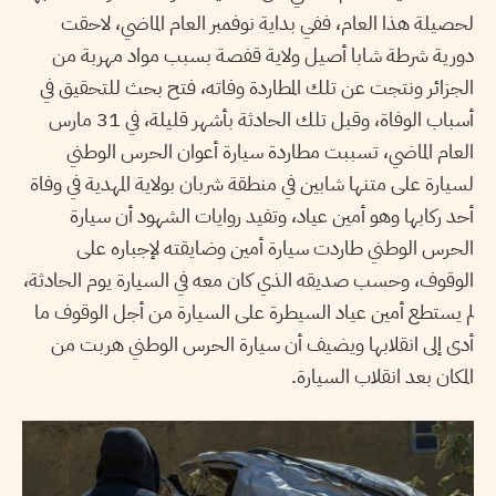
لحصيلة هذا العام، ففي بداية نوفمبر العام الماضي، لاحقت
دورية شرطة شابا أصيل ولاية قفصة بسبب مواد مهربة من
الجزائر ونتجت عن تلك المطاردة وفاته، فتح بحث للتحقيق في
أسباب الوفاة، وقبل تلك الحادثة بأشهر قليلة، في 31 مارس
العام الماضي، تسببت مطاردة سيارة أعوان الحرس الوطني
لسيارة على متنها شابين في منطقة شربان بولاية المهدية في وفاة
أحد ركابها وهو أمين عياد، وتفيد روايات الشهود أن سيارة
الحرس الوطني طاردت سيارة أمين وضايقته لإجباره على
الوقوف، وحسب صديقه الذي كان معه في السيارة يوم الحادثة،
لم يستطع أمين عياد السيطرة على السيارة من أجل الوقوف ما
أدى إلى انقلابها ويضيف أن سيارة الحرس الوطني هربت من
المكان بعد انقلاب السيارة.