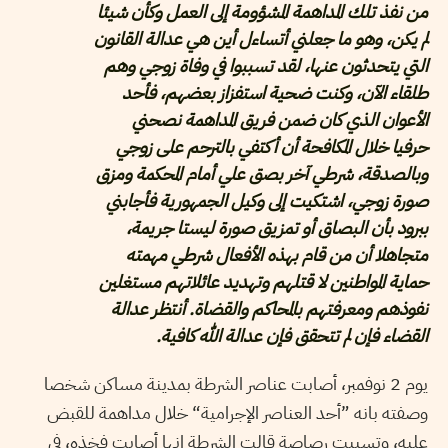
من نفذ تلك المداهمة المشؤومة إلى العمل وكأن شيئا
لم يكن، وهو ما جعلني أتساءل أين هي عدالة القانون
التي يتحدثون عنها، لقد تسببوا في وفاة زوجي وهم
طلقاء الآن، وكنت ضحية استفزاز بعضهم، فأحد
الأعوان الذي كان ضمن فريق المداهمة نصحني
حرفيا خلال المكافحة أن أكتفي بالترحم على زوجي
وبالصدقة، شرطي آخر بصق علي أمام المحكمة ومزق
صورة زوجي، اشتكيت إلى وكيل الجمهورية فأجابني
ببرود بأن البصاق أو تمزيق صورة ليستا جريمة،
متجاهلا أن من قام بهذه الأفعال شرطي مهمته
حماية المواطنين لا قتلهم وتهديد عائلاتهم مستغلين
نفوذهم ومعرفتهم بالمحاكم والقضاة. أنتظر عدالة
القضاء فإن لم تتحقق فإن عدالة الله كافية.
يوم 2 نوفمبر، أصابت عناصر الشرطة بمدينة مساكن شخصا
وصفته بانه ”أحد العناصر الإجرامية“ خلال مداهمة للقبض
عليه، وتسببت رصاصة قالت الشرطة إنها أصابت فخذه، في