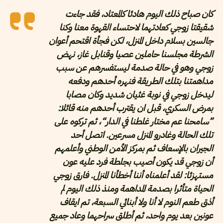
كان صباح ذلك اليوم هادئا كالمعتاد، فقد جاءت
شقيقتا زوجي كعادتهما لاحتساء القهوة معنا وكنا
جالسين بسلام داخل المنزل، لكن فجأة اقتحم أعوان
الشرطة مجلسنا حاملين عصيا وقنابل غاز، نهض
زوجي وهو في حالة صدمة ليستفسرهم عن سبب
مداهمتنا بتلك الطريقة فنهره أحدهم ودفعه
ليدخل زوجي في نوبة غثيان شديد وكان مصابا
بمرض السكري، قبل ان يقترب أحدهم منه قائلا:
”سامحنا عم مختار غلطنا في الدار“، ثم تركوه على
تلك الحالة وغادرو المنزل مسرعين. اتصل أحد
الجيران بالإسعاف ثم بمركز الأمن الوطني وأعلمهم
أن زوجي قد يكون أصيب بجلطة فرد عليه عون
مستهزئا: لقد أعلمناه أننا أخطأنا المنزل. فارق زوجي
الحياة متأثرا بصدمة المداهمة ومنذ ذلك اليوم لم
أذق طعم النوم لا أنا ولا أبنائي السبعة، تم ايقاف
عونين بعد يوم واحد، ثم أطلق سراحهما وعاد جميع