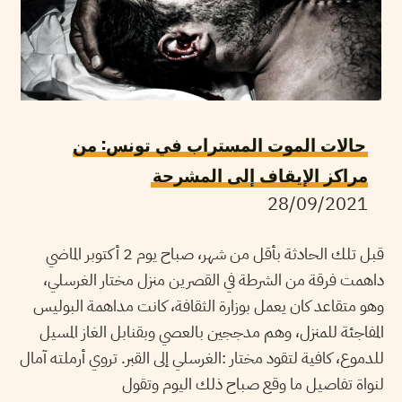
حالات الموت المستراب في تونس: من
مراكز الإيقاف إلى المشرحة
28/09/2021
قبل تلك الحادثة بأقل من شهر، صباح يوم 2 أكتوبر الماضي
داهمت فرقة من الشرطة في القصرين منزل مختار الغرسلي،
وهو متقاعد كان يعمل بوزارة الثقافة، كانت مداهمة البوليس
المفاجئة للمنزل، وهم مدججين بالعصي وبقنابل الغاز المسيل
للدموع، كافية لتقود مختار :الغرسلي إلى القبر. تروي أرملته آمال
لنواة تفاصيل ما وقع صباح ذلك اليوم وتقول