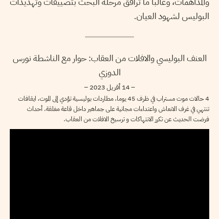
والمداهمات، وغالبا ما ترافق مرحلة البحث بتضييقات وتهديدات
البوليس لشهود العيان.
العنف البوليسي والافلات من العقاب: حوار مع الناشطة نورس
الدوزي
– 14 أفريل 2023 –
4 حالات موت مستراب في ظرف 45 يوما، مطاردات بوليسية تؤدي إلى الموت، ايقافات
تنتهي في غرف الانعاش واعتداءات مجانية على جماهير داخل قاعة مغلقة. أحداث
فرضت الحديث عن تكرر الانتهاكات و ترسيخ الافلات من العقاب.