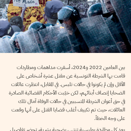
بين العامين 2022 و2024، أسفرت مداهمات ومطاردات
قامت بها الشرطة التونسية عن مقتل عشرة أشخاص على
الأقل وإن لم يكونوا في حالات تلبس. في المقابل، انتظرت عائلات
الضحايا إنصاف أبنائهم، لكن خيّبت الأحكام القضائية الصادرة
في حق أعوان الشرطة المتسببين في حالات الوفاة آمال تلك
العائلات، حيث تم تكييف أغلب قضايا القتل على أنها وقعت
على وجه الخطأ.
بعد كل مطاردة بوليسية تنتهي بضحية بشرية، تحضر تفاصيل