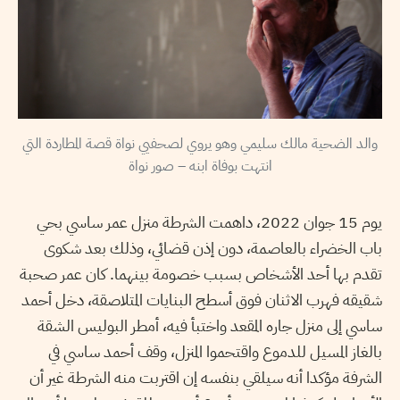
والد الضحية مالك سليمي وهو يروي لصحفيي نواة قصة المطاردة التي
انتهت بوفاة ابنه – صور نواة
يوم 15 جوان 2022، داهمت الشرطة منزل عمر ساسي بحي
باب الخضراء بالعاصمة، دون إذن قضائي، وذلك بعد شكوى
تقدم بها أحد الأشخاص بسبب خصومة بينهما. كان عمر صحبة
شقيقه فهرب الاثنان فوق أسطح البنايات المتلاصقة، دخل أحمد
ساسي إلى منزل جاره المقعد واختبأ فيه، أمطر البوليس الشقة
بالغاز المسيل للدموع واقتحموا المنزل، وقف أحمد ساسي في
الشرفة مؤكدا أنه سيلقي بنفسه إن اقتربت منه الشرطة غير أن