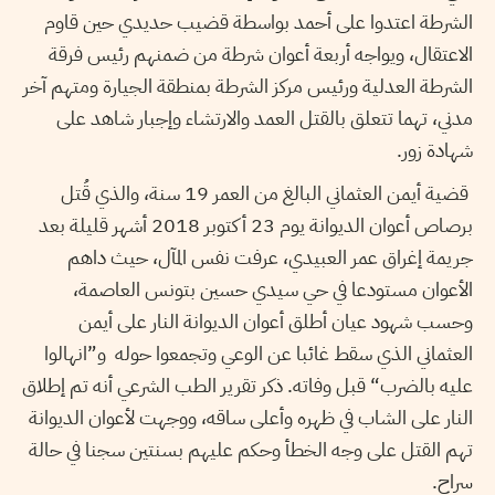
الشرطة اعتدوا على أحمد بواسطة قضيب حديدي حين قاوم
الاعتقال، ويواجه أربعة أعوان شرطة من ضمنهم رئيس فرقة
الشرطة العدلية ورئيس مركز الشرطة بمنطقة الجيارة ومتهم آخر
مدني، تهما تتعلق بالقتل العمد والارتشاء وإجبار شاهد على
شهادة زور.
قضية أيمن العثماني البالغ من العمر 19 سنة، والذي قُتل
برصاص أعوان الديوانة يوم 23 أكتوبر 2018 أشهر قليلة بعد
جريمة إغراق عمر العبيدي، عرفت نفس المآل، حيث داهم
الأعوان مستودعا في حي سيدي حسين بتونس العاصمة،
وحسب شهود عيان أطلق أعوان الديوانة النار على أيمن
العثماني الذي سقط غائبا عن الوعي وتجمعوا حوله و”انهالوا
عليه بالضرب“ قبل وفاته. ذكر تقرير الطب الشرعي أنه تم إطلاق
النار على الشاب في ظهره وأعلى ساقه، ووجهت لأعوان الديوانة
تهم القتل على وجه الخطأ وحكم عليهم بسنتين سجنا في حالة
سراح.