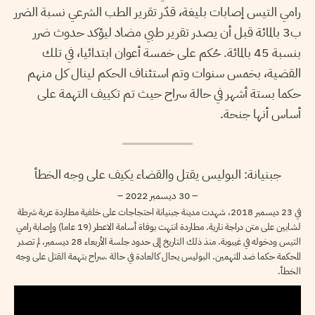
رامي التيس إصابات بليغة، قدّر تقرير الطب الشرعي نسبة الضرر
ب3 بالمائة قبل أن يصدر تقرير طبي مضاد ليؤكد حدوث ضرر
بنسبة 45 بالمائة. حُكم على خمسة أعوان ابتدائيا، في تلك
القضية، بخمس سنوات وتم استئناف الحكم لينال كل منهم
حكما بستة أشهر في حالة سراح حيث تم تكييف التهمة على
أساس أنها جنحة.
جبنيانة: البوليس يقتل والقضاء يكيف على وجه الخطأ
– 30 ديسمبر 2022 –
في 23 ديسمبر 2018، شهدت مدينة جبنيانة احتجاجات على خلفية مطاردة عربة شرطة
لشابين على متن دراجة نارية. مطاردة انتهت بوفاة أسامة الاعطر (19 عاما) وإصابة رامي
التيس ودخوله في غيبوبة. منذ ذلك التاريخ إلى حدود جلسة الأربعاء 28 ديسمبر، لم تصدر
المحكمة حكما ضد المتهمين. البوليس يحال كالعادة في حالة .سراح بتهمة القتل على وجه
الخطأ.