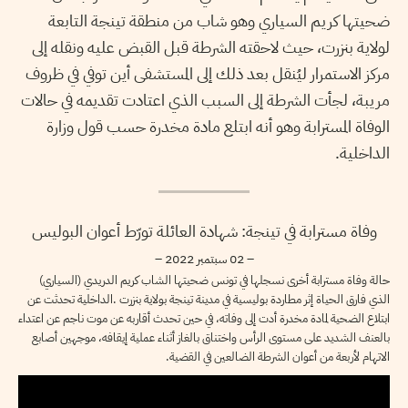
ضحيتها كريم السياري وهو شاب من منطقة تينجة التابعة
لولاية بنزرت، حيث لاحقته الشرطة قبل القبض عليه ونقله إلى
مركز الاستمرار ليُنقل بعد ذلك إلى المستشفى أين توفي في ظروف
مريبة، لجأت الشرطة إلى السبب الذي اعتادت تقديمه في حالات
الوفاة المسترابة وهو أنه ابتلع مادة مخدرة حسب قول وزارة
الداخلية.
وفاة مسترابة في تينجة: شهادة العائلة تورّط أعوان البوليس
– 02 سبتمبر 2022 –
حالة وفاة مسترابة أخرى نسجلها في تونس ضحيتها الشاب كريم الدريدي (السياري)
الذي فارق الحياة إثر مطاردة بوليسية في مدينة تينجة بولاية بنزرت .الداخلية تحدثت عن
ابتلاع الضحية لمادة مخدرة أدت إلى وفاته، في حين تحدث أقاربه عن موت ناجم عن اعتداء
بالعنف الشديد على مستوى الرأس واختناق بالغاز أثناء عملية إيقافه، موجهين أصابع
الاتهام لأربعة من أعوان الشرطة الضالعين في القضية.