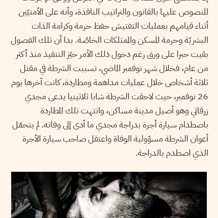
المنصوص عليها بالقانون والتراتيب النافذة، وأنه على الأمنيّين
أثناء قيامهم بعمليات التفتيش حفظ حرمة وكرامة الذات
البشريّة وحرمة المسكن والممتلكات الخاصّة. بدا أن تلك الفصول
بقيت حبرا على ورق رغم دخول ذلك الأمر حيّز التنفيذ منذ أكثر
من عام، فخلال شهر نوفمبر الماضي، تسببت الشرطة في مقتل
ثلاثة أشخاص خلال عمليات مداهمة ومطاردة، كانت آخرها يوم
26 نوفمبر، حيث لاحقت الشرطة شابا ثلاثينيا يدعى مجدي
زرقاتي وهو أصيل مدينة مساكن، وانتهت تلك المطاردة
باصطدام سيارة أجرة بدراجة مجدي ما أدى إلى وفاته. لم يتحمّل
أعوان الشرطة مسؤولية الوفاة واعتقل صاحب سيارة الأجرة
الذي اصطدم بالدراجة.