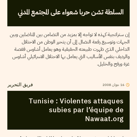
السلطة تشن حربا شعواء على المجتمع المدني
إن ستراتجية كهذه لا تواجه إلا بمزيد من التضامن بين المناضلين وبين
الجهات وتوسيع رقعة النضال إلى أن يتحرر الوطن من الاحتلال
الداخلي الذي ظهرت طبيعته الحقيقية وهو يعامل أشاوس قفصة
والرديف بنفس الأساليب التي يعامل بها الاحتلال الاسرائيلي أشاوس
غزة ورفح والخليل.
2008
جوان
16
فريق التحرير
Tunisie : Violentes attaques
subies par l’équipe de
Nawaat.org