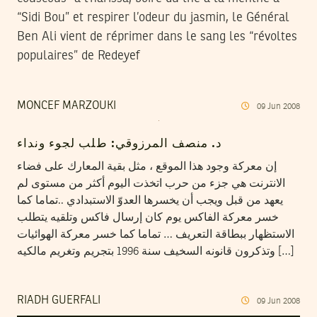
“Sidi Bou” et respirer l’odeur du jasmin, le Général
Ben Ali vient de réprimer dans le sang les “révoltes
populaires” de Redeyef
MONCEF MARZOUKI
09
Jun
2008
د. منصف المرزوقي: طلب لجوء ونداء
إن معركة وجود هذا الموقع ، مثل بقية المعارك على فضاء
الانترنت هي جزء من حرب اتخذت اليوم أكثر من مستوى لم
يعهد من قبل ويجب أن يخسرها العدوّ الاستبدادي ..تماما كما
خسر معركة الفاكس يوم كان إرسال فاكس وتلقيه يتطلب
الاستظهار ببطاقة التعريف … تماما كما خسر معركة الهوائيات
وتذكرون قانونه السخيف سنة 1996 بتجريم وتغريم مالكيه […]
RIADH GUERFALI
09
Jun
2008