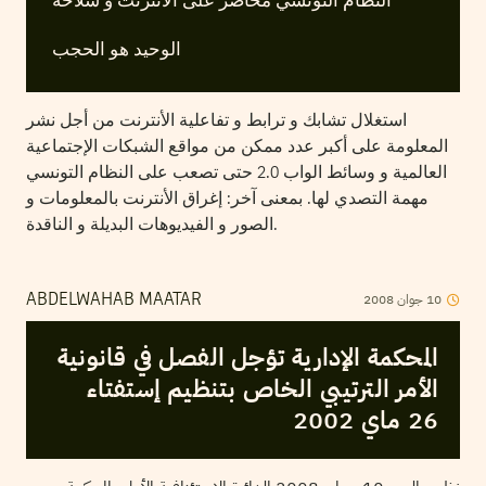
النظام التونسي محاصر على الأنترنت و سلاحه
الوحيد هو الحجب
استغلال تشابك و ترابط و تفاعلية الأنترنت من أجل نشر
المعلومة على أكبر عدد ممكن من مواقع الشبكات الإجتماعية
العالمية و وسائط الواب 2.0 حتى تصعب على النظام التونسي
مهمة التصدي لها. بمعنى آخر: إغراق الأنترنت بالمعلومات و
الصور و الفيديوهات البديلة و الناقدة.
2008
جوان
10
ABDELWAHAB MAATAR
المحكمة الإدارية تؤجل الفصل في قانونية
الأمر الترتيبي الخاص بتنظيم إستفتاء
26 ماي 2002