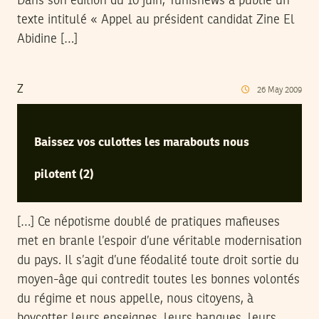
Dans son édition du 10 juin, Tunisnews a publié un
texte intitulé « Appel au président candidat Zine El
Abidine […]
Z
26
May
2009
Baissez vos culottes les marabouts nous
pilotent (2)
[…] Ce népotisme doublé de pratiques mafieuses
met en branle l’espoir d’une véritable modernisation
du pays. Il s’agit d’une féodalité toute droit sortie du
moyen-âge qui contredit toutes les bonnes volontés
du régime et nous appelle, nous citoyens, à
boycotter leurs enseignes, leurs banques, leurs