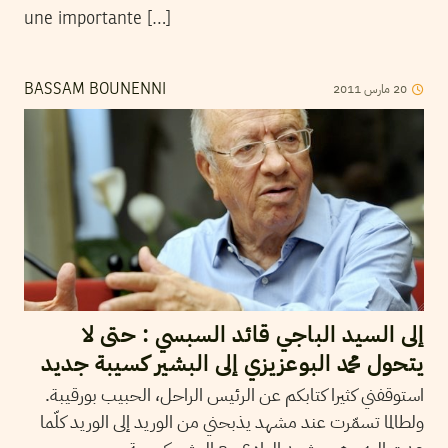
une importante […]
2011
مارس
20
BASSAM BOUNENNI
إلى السيد الباجي قائد السبسي : حتى لا
يتحول محمد البوعزيزي إلى البشير كسيبة جديد
استوقفني كثيرا كتابكم عن الرئيس الراحل، الحبيب بورقيبة.
ولطالما تسمّرت عند مشهد يذبحني من الوريد إلى الوريد كلّما