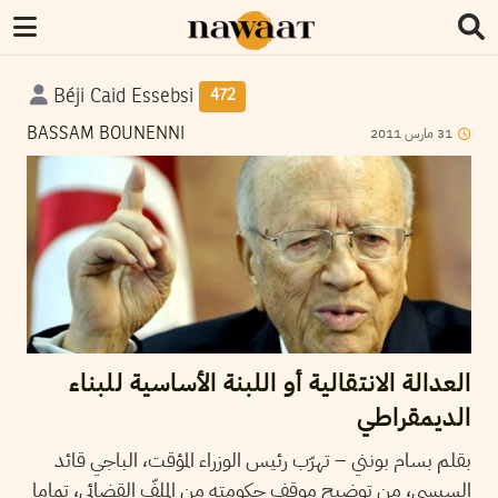
Béji Caid Essebsi
472
2011
مارس
31
BASSAM BOUNENNI
العدالة الانتقالية أو اللبنة الأساسية للبناء
الديمقراطي
بقلم بسام بونني – تهرّب رئيس الوزراء المؤقت، الباجي قائد
السبسي، من توضيح موقف حكومته من الملفّ القضائي، تماما