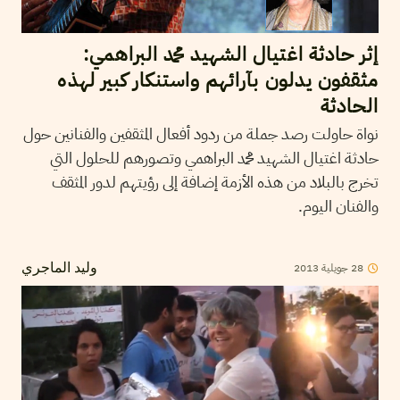
إثر حادثة اغتيال الشهيد محمد البراهمي:
مثقفون يدلون بآرائهم واستنكار كبير لهذه
الحادثة
نواة حاولت رصد جملة من ردود أفعال المثقفين والفنانين حول
حادثة اغتيال الشهيد محمد البراهمي وتصورهم للحلول التي
تخرج بالبلاد من هذه الأزمة إضافة إلى رؤيتهم لدور المثقف
والفنان اليوم.
2013
جويلية
28
وليد الماجري