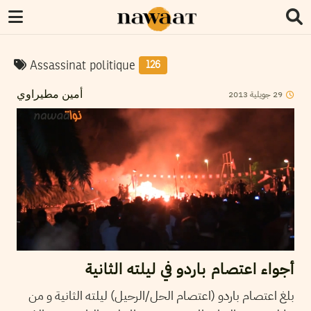
Assassinat politique
126
2013
جويلية
29
أمين مطيراوي
أجواء اعتصام باردو في ليلته الثانية
بلغ اعتصام باردو (اعتصام الحل/الرحيل) ليلته الثانية و من