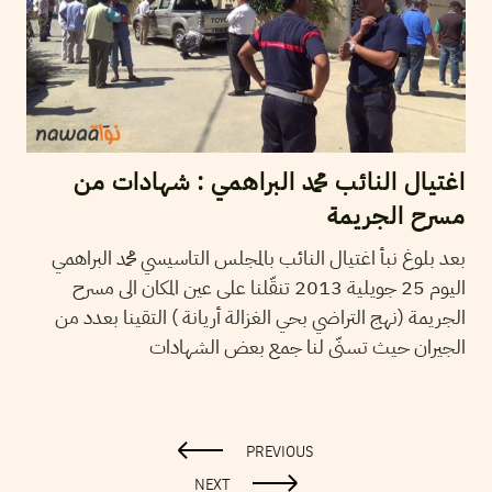
اغتيال النائب محمد البراهمي : شهادات من
مسرح الجريمة
بعد بلوغ نبأ اغتيال النائب بالمجلس التاسيسي محمد البراهمي
اليوم 25 جويلية 2013 تنقّلنا على عين المكان الى مسرح
الجريمة (نهج التراضي بحي الغزالة أريانة ) التقينا بعدد من
الجيران حيث تسنّى لنا جمع بعض الشهادات
PREVIOUS
NEXT