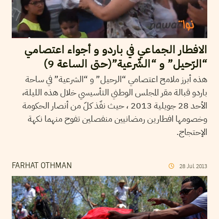
الافطار الجماعي في باردو و أجواء اعتصامي
“الرّحيل” و “الشّرعية”(حتى الساعة 9)
هذه أبرز ملامح اعتصامي “الرحيل” و “الشرعية” في ساحة
باردو قبالة مقر المجلس الوطني التأسيسي خلال هذه الليلة،
الأحد 28 جويلية 2013 ، حيث نفّذ كلّ من أنصار الحكومة
وخصومها افطارين رمضانيين منفصلين تفوح منهما نكهة
الإحتجاج.
FARHAT OTHMAN
28
Jul
2013