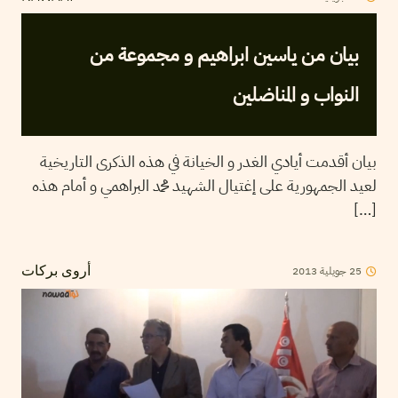
بيان من ياسين ابراهيم و مجموعة من
النواب و المناضلين
بيان أقدمت أيادي الغدر و الخيانة في هذه الذكرى التاريخية
لعيد الجمهورية على إغتيال الشهيد محمد البراهمي و أمام هذه
[…]
2013
جويلية
25
أروى بركات