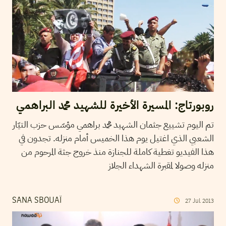
روبورتاج: المسيرة الأخيرة للشهيد محمد البراهمي
تم اليوم تشييع جثمان الشهيد محمد براهمي مؤسّس حزب التيّار
الشعبي الذي اغتيل يوم هذا الخميس أمام منزله. تجدون في
هذا الفيديو تغطية كاملة للجنازة منذ خروج جثة المرحوم من
منزله وصولا لمقبرة الشهداء الجلاز
SANA SBOUAÏ
27
Jul
2013