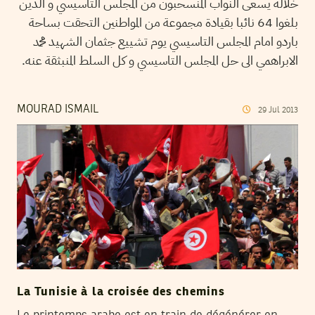
خلاله يسعى النواب المنسحبون من المجلس التاسيسي و الذين
بلغوا 64 نائبا بقيادة مجموعة من المواطنين التحقت بساحة
باردو امام المجلس التاسيسي يوم تشييع جثمان الشهيد محمد
الابراهمي الى حل المجلس التاسيسي و كل السلط المنبثقة عنه.
MOURAD ISMAIL
29
Jul
2013
La Tunisie à la croisée des chemins