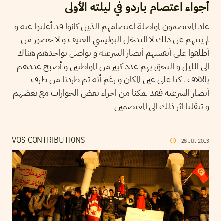
أجواء اعتصام باردو في ليلته الأولى
عاد المعتصمون لمواصلة اعتصامهم الذين كانوا قد أعلنوا عنه و
لم يثنهم عن ذلك لا التدخل البوليسي العنيف و لا حضور من
أطلقوا على أنفسهم أنصار الشرعية و تواصل تواجدهم هناك
الى الليل و التحق بهم عدد كبير من المواطنين و أصبح عددهم
بالالاف . كنا على عين المكان و رغم أنه تم طردنا من طرف
أنصار الشرعية فقد تمكنا من اجراء بعض الحوارات مع بعضهم
و تنقلنا اثر ذلك الى المعتصمين
VOS CONTRIBUTIONS
28
Jul
2013