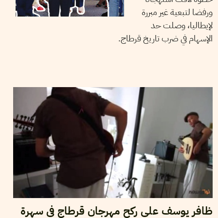
ورفضا لتبعية غير مبررة
لإيطاليا، وصلت حد
الإسهام في ضرب تاريخ قرطاج.
2012
أوت
11
أمين مطيراوي
ظافر يوسف على ركح مهرجان قرطاج في سهرة