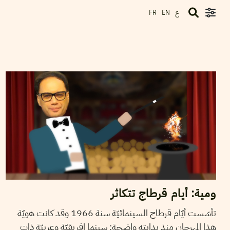
ع
FR
EN
2018
أكتوبر
17
ريم بن رجب
ومية: أيام قرطاج تتكاثر
تأسّست أيّام قرطاج السينمائيّة سنة 1966 وقد كانت هويّة
هذا المهرجان منذ بدايته واضحة: سينما إفريقيّة وعربيّة ذات