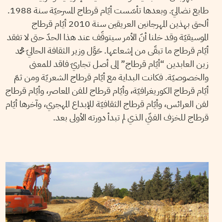
طابع نضاليّ. وبعدها تأسّست أيّام قرطاج المسرحيّة سنة 1988.
ألحق بهذين المهرجانين العريقين سنة 2010 أيّام قرطاج
الموسيقيّة وقد خلنا أنّ الأمر سيتوقّف عند هذا الحدّ حتى لا تفقد
أيّام قرطاج ما تبقّى من إشعاعها. حَوَّل وزير الثقافة الحاليّ محمد
زين العابدين “أيّام قرطاج” إلى أصل تجاريّ فاقد للمعنى
والخصوصيّة. فكانت البداية مع أيّام قرطاج الشعريّة ومن ثمّ
أيّام قرطاج الكوريغرافيّة، وأيّام قرطاج للفن المعاصر، وأيّام قرطاج
لفن العرائس، وأيّام قرطاج الثقافيّة للإبداع المهجري، وآخرها أيّام
قرطاج للخزف الفنّي الذي لم تبدأ دورته الأولى بعد.
YOUSSEF FAYLA CHERIF
13
Sep
2011