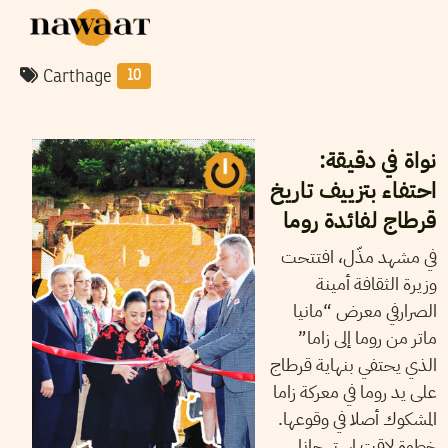
Carthage
10
2025
جوان
10
سميح الباجي عكاز
نواة في دقيقة:
احتفاء بتزييف تاريخ
قرطاج لفائدة روما
في مشهد مذّل، افتتحت
وزيرة الثقافة أمينة
الصرارفي معرض “مانيا
ماتر من روما إلى زاما”
الذي يحتفي بنهاية قرطاج
على يد روما في معركة زاما
المشكوك أصلا في وقوعها.
خطوة لاقت استهجانا