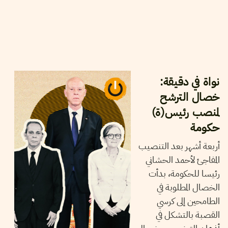
2023
ديسمبر
15
أيمن الرزقي
نواة في دقيقة:
خصال الترشح
لمنصب رئيس(ة)
حكومة
أربعة أشهر بعد التنصيب
المفاجئ لأحمد الحشاني
رئيسا للحكومة، بدأت
الخصال المطلوبة في
الطامحين إلى كرسي
القصبة بالتشكل في