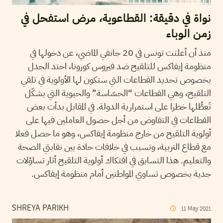
نواة في دقيقة: القطاعوية، مرض استفحل في
زمن الوباء
منذ أن أعلنت تونس في 20 جانفي الماضي، عن دخولها في
منظومة إيفاكس للتلقيح ضد فيروس كورونا، احتد الجدل
بخصوص تحديد القطاعات التي ستكون لها الأولوية في تلقي
التلقيح، وهي القطاعات “الحسّاسة” والحيوية التي يشكّل
تَعطُّلها خطرا على استمرارية الدولة. في المقابل بدأت بعض
القطاعات في التفاوض من أجل حصول العاملين فيها على
أولوية التلقيح من خارج منظومة إيفاكس، وهو ما حصل فعلا
مع قطاع التربية، وتسبب في خلافات حادة بين نقابتي الصحة
والتعليم. هذا التسابق في افتكاك أولوية التلقيح أثار تساؤلات
جدية بخصوص تساوي المواطنين أمام منظومة إيفاكس.
SHREYA PARIKH
11
May
2021