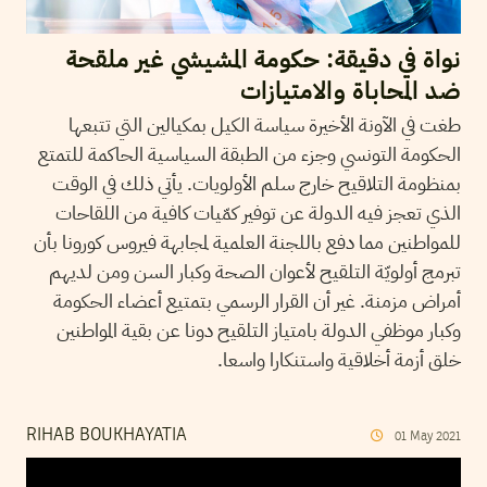
نواة في دقيقة: حكومة المشيشي غير ملقحة
ضد المحاباة والامتيازات
طغت في الآونة الأخيرة سياسة الكيل بمكيالين التي تتبعها
الحكومة التونسي وجزء من الطبقة السياسية الحاكمة للتمتع
بمنظومة التلاقيح خارج سلم الأولويات. يأتي ذلك في الوقت
الذي تعجز فيه الدولة عن توفير كمّيات كافية من اللقاحات
للمواطنين مما دفع باللجنة العلمية لمجابهة فيروس كورونا بأن
تبرمج أولويّة التلقيح لأعوان الصحة وكبار السن ومن لديهم
أمراض مزمنة. غير أن القرار الرسمي بتمتيع أعضاء الحكومة
وكبار موظفي الدولة بامتياز التلقيح دونا عن بقية المواطنين
خلق أزمة أخلاقية واستنكارا واسعا.
RIHAB BOUKHAYATIA
01
May
2021