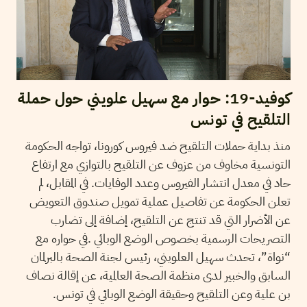
كوفيد-19: حوار مع سهيل علويني حول حملة
التلقيح في تونس
منذ بداية حملات التلقيح ضد فيروس كورونا، تواجه الحكومة
التونسية مخاوف من عزوف عن التلقيح بالتوازي مع ارتفاع
حاد في معدل انتشار الفيروس وعدد الوفايات. في المقابل، لم
تعلن الحكومة عن تفاصيل عملية تمويل صندوق التعويض
عن الأضرار التي قد تنتج عن التلقيح، إضافة إلى تضارب
التصريحات الرسمية بخصوص الوضع الوبائي .في حواره مع
“نواة”، تحدث سهيل العلويني، رئيس لجنة الصحة بالبرلمان
السابق والخبير لدى منظمة الصحة العالمية، عن إقالة نصاف
بن علية وعن التلقيح وحقيقة الوضع الوبائي في تونس.