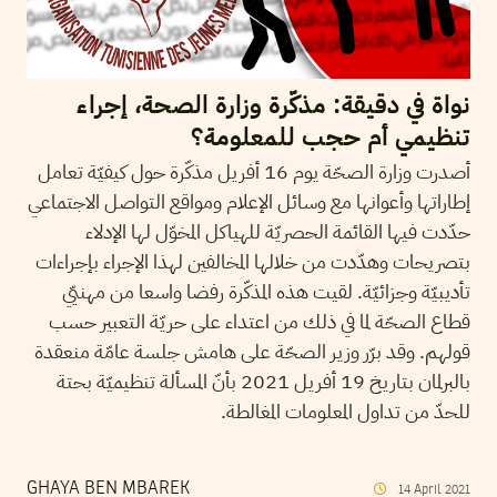
نواة في دقيقة: مذكّرة وزارة الصحة، إجراء
تنظيمي أم حجب للمعلومة؟
أصدرت وزارة الصحّة يوم 16 أفريل مذكّرة حول كيفيّة تعامل
إطاراتها وأعوانها مع وسائل الإعلام ومواقع التواصل الاجتماعي
حدّدت فيها القائمة الحصريّة للهياكل المخوّل لها الإدلاء
بتصريحات وهدّدت من خلالها المخالفين لهذا الإجراء بإجراءات
تأديبيّة وجزائيّة. لقيت هذه المذكّرة رفضا واسعا من مهنيّي
قطاع الصحّة لما في ذلك من اعتداء على حريّة التعبير حسب
قولهم. وقد برّر وزير الصحّة على هامش جلسة عامّة منعقدة
بالبرلمان بتاريخ 19 أفريل 2021 بأنّ المسألة تنظيميّة بحتة
للحدّ من تداول المعلومات المغالطة.
GHAYA BEN MBAREK
14
April
2021