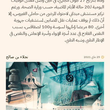
وفاة بتاريخ 27 جوان الجاري، في حين وصل معدل الوفيات
اليومية لـ20 حالة الأيام الماضية، حسب وزارة الصحة. ورغم
تركيز مستشفى ميداني لاحتواء المرضى من حاملي الفيروس، إلا
أنّ ذلك لم يوقف عمليات نقل المصابين لمستشفيات جهوية
أخرى. 80 مريضا وُجِّهوا لسوسة و100 لصفاقس، بسبب
النقص الفادح في عدد أسرّة الإيواء وأسرة الإنعاش والنقص في
الإطار الطبي وشبه الطبي.
25
ماي
2021
نجلاء بن صالح