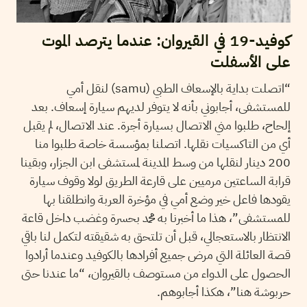
كوفيد-19 في القيروان: عندما يترصد الموت
على الأسفلت
“اتصلت بداية بالإسعاف الطبي (samu) لنقل أمي
للمستشفى، أجابوني بأنه لا يتوفر لديهم سيارة إسعاف. بعد
إلحاح، طلبوا مني الاتصال بسيارة أجرة. عند الاتصال، لم يقبل
أي من التاكسيات نقلها. اتصلنا بمؤسسة خاصة طلبوا منا
200 دينار لنقلها من وسط المدينة لمستشفى ابن الجزار، وبقينا
قرابة الساعتين مرميين على قارعة الطريق لولا وقوف سيارة
يقودها فاعل خير وضع أمي في مؤخرة العربة وانطلقنا بها
للمستشفى”، هذا ما أخبرنا به محمد بحسرة وغضب داخل قاعة
الانتظار بالاستعجالي، قبل أن تلتحق به شقيقته لتكمل لنا باقي
قصة العائلة التي مرض جميع أفرادها بالكوفيد وعندما أرادوا
الحصول على الدواء من مستوصف بالقيروان، “ما عندنا حتى
حربوشة هنا”، هكذا أجابوهم.