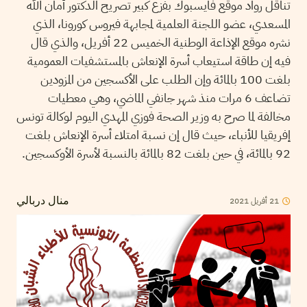
تناقل رواد موقع فايسبوك بفزع كبير تصريح الدكتور أمان الله
المسعدي، عضو اللجنة العلمية لمجابهة فيروس كورونا، الذي
نشره موقع الإذاعة الوطنية الخميس 22 أفريل، والذي قال
فيه إن طاقة استيعاب أسرة الإنعاش بالمستشفيات العمومية
بلغت 100 بالمائة وإن الطلب على الأكسجين من المزودين
تضاعف 6 مرات منذ شهر جانفي الماضي، وهي معطيات
مخالفة لما صرح به وزير الصحة فوزي المهدي اليوم لوكالة تونس
إفريقيا للأنباء، حيث قال إن نسبة امتلاء أسرة الإنعاش بلغت
92 بالمائة، في حين بلغت 82 بالمائة بالنسبة لأسرة الأوكسجين.
21
أفريل
2021
منال دربالي