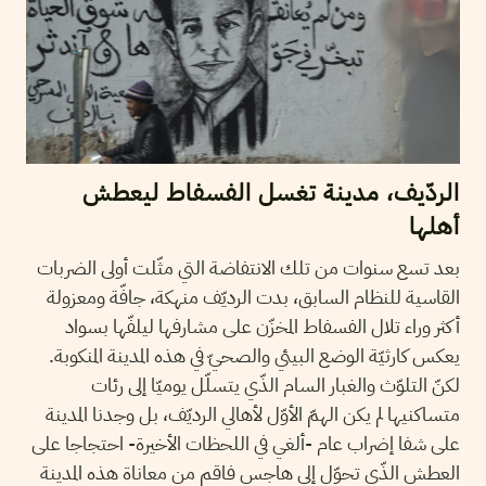
الردّيف، مدينة تغسل الفسفاط ليعطش
أهلها
بعد تسع سنوات من تلك الانتفاضة التي مثّلت أولى الضربات
القاسية للنظام السابق، بدت الرديّف منهكة، جافّة ومعزولة
أكثر وراء تلال الفسفاط المخزّن على مشارفها ليلفّها بسواد
يعكس كارثيّة الوضع البيئي والصحيّ في هذه المدينة المنكوبة.
لكنّ التلوّث والغبار السام الذّي يتسلّل يوميّا إلى رئات
متساكنيها لم يكن الهمّ الأوّل لأهالي الرديّف، بل وجدنا المدينة
على شفا إضراب عام -ألغي في اللحظات الأخيرة- احتجاجا على
العطش الذّي تحوّل إلى هاجس فاقم من معاناة هذه المدينة