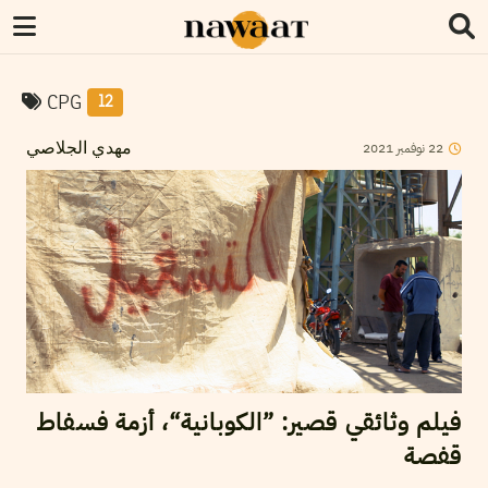
CPG
12
2021
نوفمبر
22
مهدي الجلاصي
فيلم وثائقي قصير: ”الكوبانية“، أزمة فسفاط
قفصة