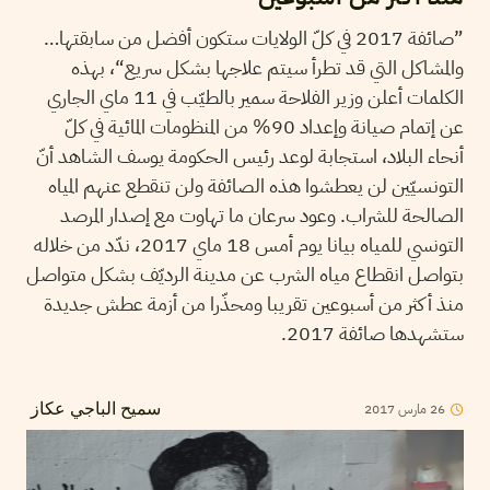
”صائفة 2017 في كلّ الولايات ستكون أفضل من سابقتها…
والمشاكل التي قد تطرأ سيتم علاجها بشكل سريع“، بهذه
الكلمات أعلن وزير الفلاحة سمير بالطيّب في 11 ماي الجاري
عن إتمام صيانة وإعداد 90% من المنظومات المائية في كلّ
أنحاء البلاد، استجابة لوعد رئيس الحكومة يوسف الشاهد أنّ
التونسيّين لن يعطشوا هذه الصائفة ولن تنقطع عنهم المياه
الصالحة للشراب. وعود سرعان ما تهاوت مع إصدار المرصد
التونسي للمياه بيانا يوم أمس 18 ماي 2017، ندّد من خلاله
بتواصل انقطاع مياه الشرب عن مدينة الرديّف بشكل متواصل
منذ أكثر من أسبوعين تقريبا ومحذّرا من أزمة عطش جديدة
ستشهدها صائفة 2017.
2017
مارس
26
سميح الباجي عكاز