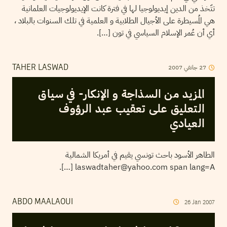
تتّخذ من الدين إيديولوجيا لها في فترة كانت الإيديولوجيات العلمانية
هي المُسيطرة على الأجيال الطلابية و العلمية في تلك السنوات بالبلاد ،
أي أن عُمر الإسلام السياسي في تون […].
2007
جانفي
27
TAHER LASWAD
المزيد من السذاجة و الإنكار- في سياق
التعليق على تعقيب عبد الرؤوف
العيادي
الطاهر الأسود باحث تونسي يقيم في أمريكا الشمالية
laswadtaher@yahoo.com span lang=A […].
ABDO MAALAOUI
26
Jan
2007