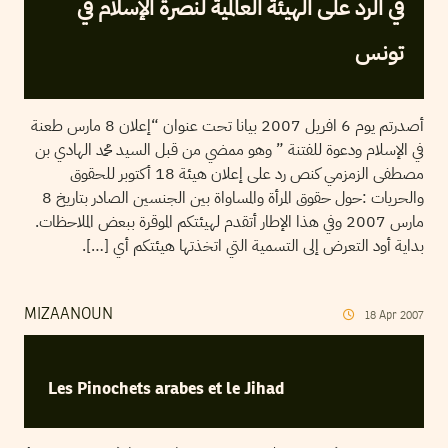
في الرد على الهيئة العالمية لنصرة الإسلام في
تونس
أصدرتم يوم 6 افريل 2007 بيانا تحت عنوان “إعلان 8 مارس طعنة
في الإسلام ودعوة للفتنة ” وهو ممضي من قبل السيد محمد الهادي بن
مصطفى الزمزمي كنص رد على إعلان هيئة 18 أكتوبر للحقوق
والحريات :حول حقوق المرأة والمساواة بين الجنسين الصادر بتاريخ 8
مارس 2007 وفي هذا الإطار أتقدم لهيئتكم الموقرة ببعض الملاحظات.
بداية أود التعرض إلى التسمية التي اتخذتها هيئتكم أي […].
MIZAANOUN
18
Apr
2007
Les Pinochets arabes et le Jihad