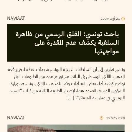
2009
أوت
21
NAWAAT
باحث تونسي: القلق الرسمي من ظاهرة
السلفية يكشف عدم المقدرة على
مواجهتها
وتشير تقارير، إلى أن السلطات الدينية التونسية، بدأت خطة لتعزيز فقه
المذهب المالكي الوسطي في البلاد، عبر توزيع عدد من المطبوعات التي
توضح كيفية أداء بعض العبادات وفقا للمذهب المالكي. وتستعد وزارة
الشؤون الدينية بالصدد هذا، لإصدار الطبعة الثانية من كتاب “السند
التونسي في ممارسة الشعائر”، […]
NAWAAT
25
May
2009