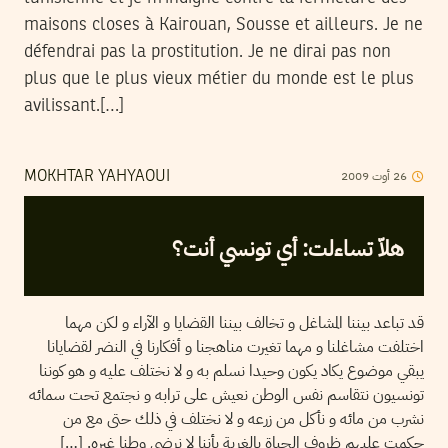
maisons closes à Kairouan, Sousse et ailleurs. Je ne
défendrai pas la prostitution. Je ne dirai pas non
plus que le plus vieux métier du monde est le plus
avilissant.[…]
2009
أوت
26
MOKHTAR YAHYAOUI
هلاّ تساءلت: أي تونسي أنت؟
قد تباعد بيننا المشاغل و تخالف بيننا القضايا و الآراء و لكن مهما
اختلفت مشاغلنا و مهما تغيرت مناهجنا و أفكارنا في النضر لقضايانا
يبقي موضوع يكاد يكون وحيدا نسلم به و لا نختلف عليه و هو كوننا
تونسيون نتقاسم نفس الوطن نعيش على ترابه و نجتمع تحت سمائه
نشرب من مائه و نأكل من زرعه و لا نختلف في ذلك حتى مع من
حكمت عليهم ظروف الحياة بالغربة بأننا لا نرضى وطنا غيره. […]