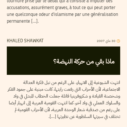
tournure prise par le débat qui a consisté à imputer des
accusations, assurément graves, à tout ce qui peut porter
une quelconque odeur d’islamisme par une généralisation
permanente […].
2007
ماي
30
KHALED SHAWKAT
ماذا بقي من حركة النهضة؟
انتهت الشيوعية إلى الانهيار، على الرغم من نبل فكرة العدالة
الاجتماعية، لأن الأحزاب التي رفعت رايتها، كانت مبنية على جمود الفكر
وشخصنة القيادة و شكزوفرينيا قاتلة جعلت الخطاب المبدئي في واد
والسلوك العملي في واد آخر، كما انتهت القومية العربية إلى انهيار أيضا
على رغم من صدقية شعار الوحدة العربية، لأن الأحزاب القومية لم
تختلف في سيرتها السلطوية عن نظيرتها […].