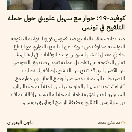
كوفيد-19: حوار مع سهيل علويني حول حملة
التلقيح في تونس
منذ بداية حملات التلقيح ضد فيروس كورونا، تواجه الحكومة
التونسية مخاوف من عزوف عن التلقيح بالتوازي مع ارتفاع
حاد في معدل انتشار الفيروس وعدد الوفايات. في المقابل، لم
تعلن الحكومة عن تفاصيل عملية تمويل صندوق التعويض
عن الأضرار التي قد تنتج عن التلقيح، إضافة إلى تضارب
التصريحات الرسمية بخصوص الوضع الوبائي .في حواره مع
“نواة”، تحدث سهيل العلويني، رئيس لجنة الصحة بالبرلمان
السابق والخبير لدى منظمة الصحة العالمية، عن إقالة نصاف
بن علية وعن التلقيح وحقيقة الوضع الوبائي في تونس.
2021
فيفري
22
ناجي البغوري