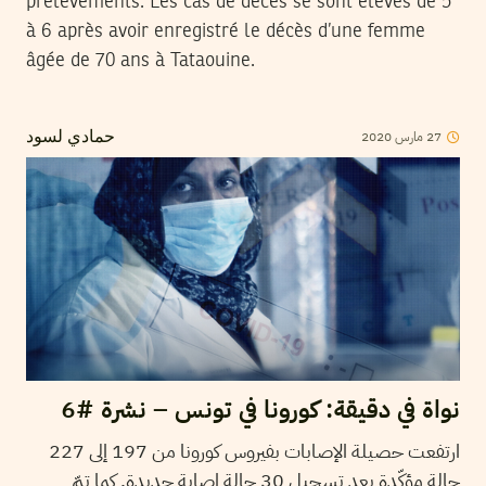
prélèvements. Les cas de décès se sont élevés de 5
à 6 après avoir enregistré le décès d’une femme
âgée de 70 ans à Tataouine.
2020
مارس
27
حمادي لسود
نواة في دقيقة: كورونا في تونس – نشرة #6
ارتفعت حصيلة الإصابات بفيروس كورونا من 197 إلى 227
حالة مؤكّدة بعد تسجيل 30 حالة إصابة جديدة. كما تمّ