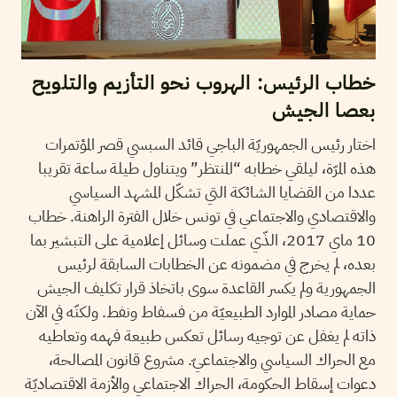
خطاب الرئيس: الهروب نحو التأزيم والتلويح
بعصا الجيش
اختار رئيس الجمهوريّة الباجي قائد السبسي قصر المؤتمرات
هذه المرّة، ليلقي خطابه “المنتظر” ويتناول طيلة ساعة تقريبا
عددا من القضايا الشائكة التي تشكّل المشهد السياسي
والاقتصادي والاجتماعي في تونس خلال الفترة الراهنة. خطاب
10 ماي 2017، الذّي عملت وسائل إعلامية على التبشير بما
بعده، لم يخرج في مضمونه عن الخطابات السابقة لرئيس
الجمهورية ولم يكسر القاعدة سوى باتخاذ قرار تكليف الجيش
حماية مصادر الموارد الطبيعيّة من فسفاط ونفط. ولكنّه في الآن
ذاته لم يغفل عن توجيه رسائل تعكس طبيعة فهمه وتعاطيه
مع الحراك السياسي والاجتماعيّ. مشروع قانون المصالحة،
دعوات إسقاط الحكومة، الحراك الاجتماعي والأزمة الاقتصاديّة