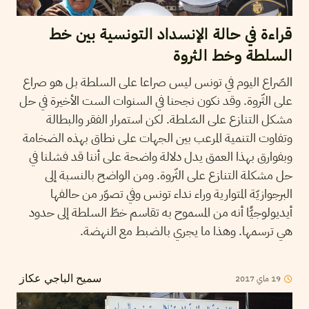
قراءة في حالة الإنسداد التونسية بين خط
السلطة وخط الثروة
الصّراع اليوم في تونس ليس صراعا على السلطة بل هو صراع
على الثّروة. وقد نكون نجحنا في السنوات الست الأخيرة في حل
مشكل التنازع على السّلطة. لكن استمرار الفقر والبطالة
وتفاوت التنمية المرعب بين الجهات على نطاق بهذه الضخامة
وبفوارق بهذا العمق يدل دلالة واضحة على أننا قد فشلنا في
حل مشكلة التنازع على الثّروة. ومن الواضح بالنسبة إلى
البرجوازيّة المتوارية وراء نداء تونس وفي تصوّر من حالفها
أيديولوجيًّا أنه من المسموح به تقاسم خطّ السلطة إلى حدود
هي ترسمها. وهذا ما يجري بالضبط مع النهضة.
2017
ماي
19
سميح الباجي عكاز