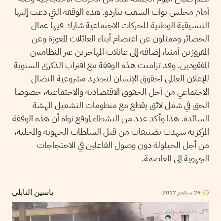
أمام مجلس نواب الشعب بباردو. هذه الوقفة التي دعت إليها
التنسيقية الوطنية للحركات الاجتماعية شارك فيها عمال
الحضائر وممثلون عن اعتصام أبناء العائلات المعوزة وعن
المفروزين أمنيا، إضافة إلى عائلات المهاجرين غير النظاميين
المفقودين. وقد تزامنت هذه الوقفة مع اقتراب الذكرى السنوية
للإعلان العالمي لحقوق الإنسان لتجديد مشروعية النضال
الاجتماعي من أجل الحقوق الاقتصادية والاجتماعية، خصوصا
الحق في شغل لائق يقطع مع منظومات التشغيل الهشة
السائدة. هذا وأكد عدد من النشطاء لموقع نواة أن هذه الوقفة
المركزية شهدت تضييقات من قبل السلطات الجهوية والمحلية،
من أجل الحيلولة دون وصول الفاعلين في الاحتجاجات
الجهوية إلى العاصمة.
2017
سبتمبر
29
ياسين النابلي