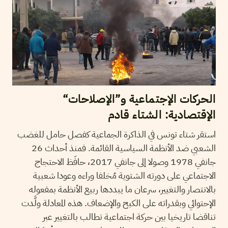
الحركات الإجتماعية و”الإصلاحات“
الإقتصادية: الشتاء قادم
استقر شتاء تونس في الذاكرة الجماعية كفصل حامل للغضب
الشعبي ضد الأنظمة السياسية القائمة. فمنذ أحداث 26
جانفي 1978 وصولا إلى جانفي 2017، حافَظ الاحتجاج
الاجتماعي على دورته الشتوية مُخلفا وراءه وعودا شعبية
بالانتصار والتغيير، سرعان ما يبددها ربيع الأنظمة بمفعوله
الإحتوائي وبقدراته على الكبح والإضعاف. هذه المعادلة ولَّدت
تناقضا تاريخيا بين حركة اجتماعية تطالب بالتغيير عبر