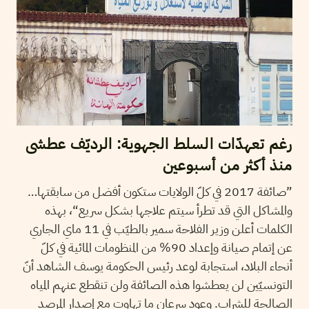
رغم تعهدّات السلط الجهوية: الرديّف عطشى
منذ أكثر من أسبوعين
”صائفة 2017 في كلّ الولايات ستكون أفضل من سابقتها…
والمشاكل التي قد تطرأ سيتم علاجها بشكل سريع“، بهذه
الكلمات أعلن وزير الفلاحة سمير بالطيّب في 11 ماي الجاري
عن إتمام صيانة وإعداد 90% من المنظومات المائية في كلّ
أنحاء البلاد، استجابة لوعد رئيس الحكومة يوسف الشاهد أنّ
التونسيّين لن يعطشوا هذه الصائفة ولن تنقطع عنهم المياه
الصالحة للشراب. وعود سرعان ما تهاوت مع إصدار المرصد