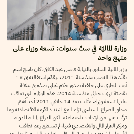
وزارة الماليّة في ستّ سنوات: تسعة وزراء على
منهج واحد
وزير المالية السابق بالنيابة فاضل عبد الكافي، كان تاسع اسم
تقلّد هذا المنصب منذ سنة 2011، ليقدّم استقالته في 18
أوت الجاري على خلفية صدور حكم غيابي ضدّه في علاقة
بقضيّة تهرّب جبائي منذ سنة 2014. هذه الوزارة التي تعاقب
عليها تسعة وزراء، مثّلت بعد 14 جانفي 2011 أحد أهمّ
محاور الصراع السياسي تزامنا مع اشتداد الأزمة الاقتصاديّة وما
ترتّب عنها من ارتدادات اجتماعيّة. لكن الذراع المالية للدولة
ومركز القرار المالي والاقتصاديّ فيها، لم تستطع رغم تعاقب
الأسماء الخروج من التصوّر المسطّر سلفا من قبل هيئات النقد