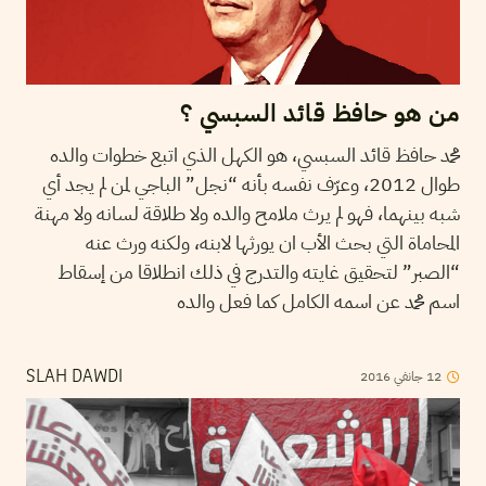
من هو حافظ قائد السبسي ؟
محمد حافظ قائد السبسي، هو الكهل الذي اتبع خطوات والده
طوال 2012، وعرّف نفسه بأنه “نجل” الباجي لمن لم يجد أي
شبه بينهما، فهو لم يرث ملامح والده ولا طلاقة لسانه ولا مهنة
المحاماة التي بحث الأب ان يورثها لابنه، ولكنه ورث عنه
“الصبر” لتحقيق غايته والتدرج في ذلك انطلاقا من إسقاط
اسم محمد عن اسمه الكامل كما فعل والده
2016
جانفي
12
SLAH DAWDI