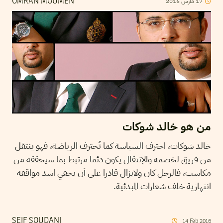
2016
مارس
17
OMRAN MOUMEN
من هو خالد شوكات
خالد شوكات، احترف السياسة كما تُحترف الرياضة، فهو ينتقل
من فريق لخصمه والإنتقال يكون دئما مرتبط بما سيحققه من
مكاسب، فالرجل كان ولايزال قادرا على أن يخفي اشد مواقفه
انتهازية خلف شعارات المبدئية.
SEIF SOUDANI
14
Feb
2016