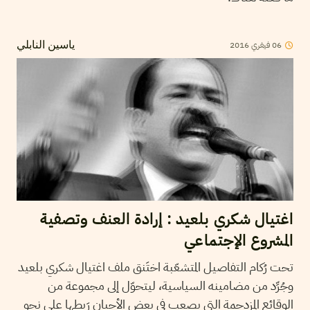
2016
فيفري
06
ياسين النابلي
اغتيال شكري بلعيد : إرادة العنف وتصفية
المشروع الإجتماعي
تحت رُكام التفاصيل المتشعّبة اختَنق ملف اغتيال شكري بلعيد
وجُرِّد من مضامينه السياسية، ليتحوّل إلى مجموعة من
الوقائع المزدحمة التي يصعب في بعض الأحيان رَبطها على نحو