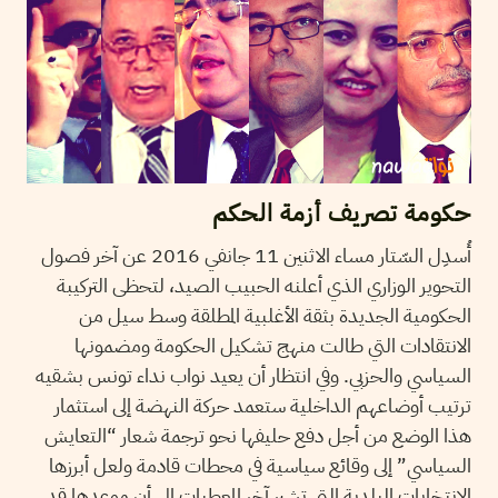
حكومة تصريف أزمة الحكم
أُسدِل السّتار مساء الاثنين 11 جانفي 2016 عن آخر فصول
التحوير الوزاري الذي أعلنه الحبيب الصيد، لتحظى التركيبة
الحكومية الجديدة بثقة الأغلبية المطلقة وسط سيل من
الانتقادات التي طالت منهج تشكيل الحكومة ومضمونها
السياسي والحزبي. وفي انتظار أن يعيد نواب نداء تونس بشقيه
ترتيب أوضاعهم الداخلية ستعمد حركة النهضة إلى استثمار
هذا الوضع من أجل دفع حليفها نحو ترجمة شعار “التعايش
السياسي” إلى وقائع سياسية في محطات قادمة ولعل أبرزها
الانتخابات البلدية التي تشير آخر المعطيات إلى أن موعدها قد