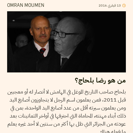
2016
فيفري
13
OMRAN MOUMEN
من هو رضا بلحاج؟
بلحاج صاحب التاريخ الموغل في الهامش لا أنصار له أو معجبين
قبل 2011، فمن يعلمون اسم الرجل لا يتجاوزون أصابع اليد
ومن يعلمون سيرته أقل من عدد أصابع اليد الواحدة، بمن في
ذلك أبناء مهنته، المحاماة التي احترفها في أواخر الثمانينات بعد
عودته من الجزائر التي ظل بها أكثر من سنتين لا أحد غيره يعلم
ما فعله هناك.