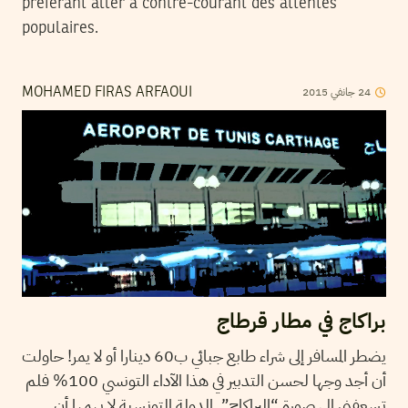
préférant aller à contre-courant des attentes
populaires.
2015
جانفي
24
MOHAMED FIRAS ARFAOUI
براكاج في مطار قرطاج
يضطر المسافر إلى شراء طابع جبائي ب60 دينارا أو لا يمر! حاولت
أن أجد وجها لحسن التدبير في هذا اﻵداء التونسي 100% فلم
تسعفني إلى صورة “البراكاج”. الدولة التونسية لا يهمها أن