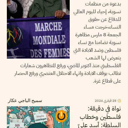
بدعوة من منظمات
نسوية، إحياء لليوم العالمي
للدفاع عن حقوق
النساء،خرجت مساء
الجمعة 8 مارس مظاهرة
نسوية تضامنا مع نساء
فلسطين وضد الابادة التي
يتعرض لها الشعب
الفلسطيني منذ اكتوبر الماضي، ورفع المتظاهرون شعارات
تطالب بوقف الابادة وانهاء الاحتلال العنصري ورفع الحصار
على قطاع غزة.
2024
فيفري
28
سميح الباجي عكاز
نواة في دقيقة:
فلسطين وخطاب
السلطة: أسد عليّ