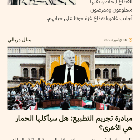
القطاع المحاصر، نقلها
متطوعون وممرضون
أجانب غادروا قطاع غزة خوفا على حياتهم.
2023
نوفمبر
10
منال دربالي
مبادرة تجريم التطبيع: هل سيأكلها الحمار
هي الأخرى؟
ظهر طيف الرئيس قيس سعيّد خلال الجلسة العامّة بالبرلمان