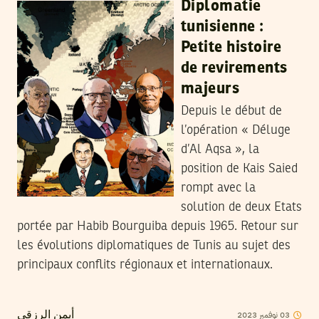
Diplomatie
tunisienne :
Petite histoire
de revirements
majeurs
Depuis le début de
l’opération « Déluge
d’Al Aqsa », la
position de Kais Saied
rompt avec la
solution de deux Etats
portée par Habib Bourguiba depuis 1965. Retour sur
les évolutions diplomatiques de Tunis au sujet des
principaux conflits régionaux et internationaux.
2023
نوفمبر
03
أيمن الرزقي