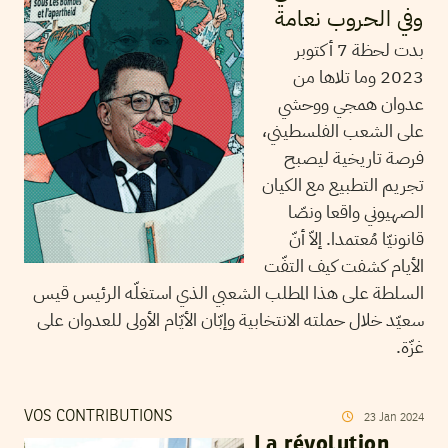
وفي الحروب نعامة
بدت لحظة 7 أكتوبر
2023 وما تلاها من
عدوان همجي ووحشي
على الشعب الفلسطيني،
فرصة تاريخية ليصبح
تجريم التطبيع مع الكيان
الصهيوني واقعا ونصّا
قانونيّا مُعتمدا. إلاّ أنّ
الأيام كشفت كيف التفّت
السلطة على هذا المطلب الشعبي الذي استغلّه الرئيس قيس
سعيّد خلال حملته الانتخابية وإبّان الأيّام الأولى للعدوان على
غزّة.
VOS CONTRIBUTIONS
23
Jan
2024
La révolution