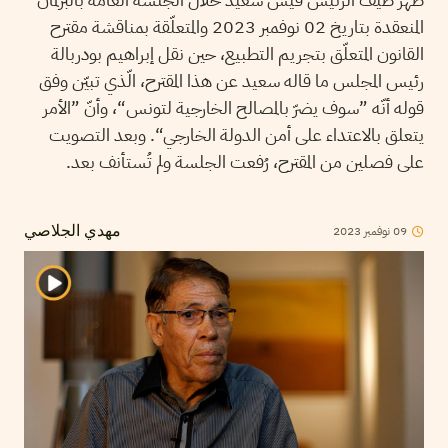
المنعقدة بتاريخ 02 نوفمبر 2023 والمتعلّقة بمناقشة مقترح
القانون المتعلّق بتجريم التطبيع، حين نقل إبراهيم بودربالة
رئيس المجلس ما قاله سعيد عن هذا المقترح، الّذي تبيّن وفق
قوله أنّه ”سوف يضرّ بالمصالح الخارجية لتونس“، وأنّ ”الأمر
يتعلق بالاعتداء على أمن الدولة الخارجي“. وبعد التصويت
على فصلين من المقترح، رُفعت الجلسة ولم تُستأنف بعد.
2023
نوفمبر
09
مهدي الجلاصي