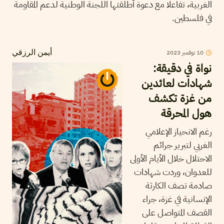
الغربية، تفاعلا مع دعوة أطلقتها اللجنة الوطنية لدعم المقاومة
في فلسطين.
2023
نوفمبر
10
أيمن الرزقي
نواة في دقيقة:
شهادات لعائدين
من غزة تكشف
هول المحرقة
رغم الانحياز الإعلامي
الغربي لتبرير جرائم
الاحتلال خلال الأيام الأولى
للعدوان، وردت شهادات
صادمة تصف الكارثة
الإنسانية في غزة، جراء
القصف المتواصل على