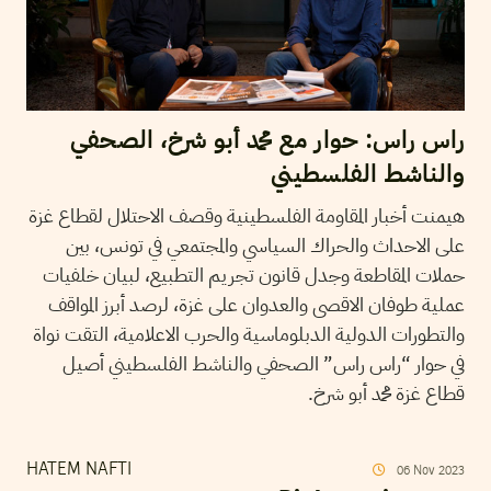
راس راس: حوار مع محمد أبو شرخ، الصحفي
والناشط الفلسطيني
هيمنت أخبار المقاومة الفلسطينية وقصف الاحتلال لقطاع غزة
على الاحداث والحراك السياسي والمجتمعي في تونس، بين
حملات المقاطعة وجدل قانون تجريم التطبيع، لبيان خلفيات
عملية طوفان الاقصى والعدوان على غزة، لرصد أبرز المواقف
والتطورات الدولية الدبلوماسية والحرب الاعلامية، التقت نواة
في حوار “راس راس” الصحفي والناشط الفلسطيني أصيل
قطاع غزة محمد أبو شرخ.
HATEM NAFTI
06
Nov
2023