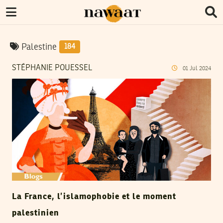
Palestine
184
STÉPHANIE POUESSEL
01
Jul
2024
La France, l’islamophobie et le moment
palestinien