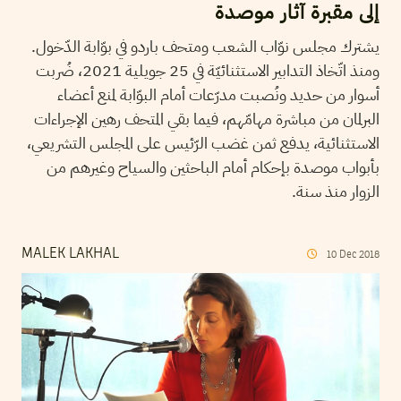
إلى مقبرة آثار موصدة
يشترك مجلس نوّاب الشعب ومتحف باردو في بوّابة الدّخول.
ومنذ اتّخاذ التدابير الاستثنائيّة في 25 جويلية 2021، ضُربت
أسوار من حديد ونُصبت مدرّعات أمام البوّابة لمنع أعضاء
البرلمان من مباشرة مهامّهم، فيما بقي المتحف رهين الإجراءات
الاستثنائية، يدفع ثمن غضب الرّئيس على المجلس التشريعي،
بأبواب موصدة بإحكام أمام الباحثين والسياح وغيرهم من
الزوار منذ سنة.
MALEK LAKHAL
10
Dec
2018