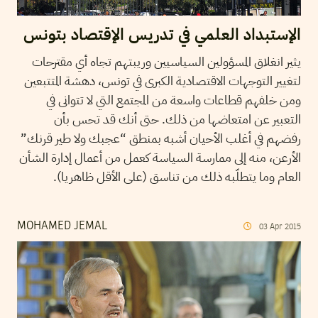
الإستبداد العلمي في تدريس الإقتصاد بتونس
يثير انغلاق المسؤولين السياسيين وريبتهم تجاه أي مقترحات
لتغيير التوجهات الاقتصادية الكبرى في تونس، دهشة المتتبعين
ومن خلفهم قطاعات واسعة من المجتمع التي لا تتوانى في
التعبير عن امتعاضها من ذلك. حتى أنك قد تحس بأن
رفضهم في أغلب الأحيان أشبه بمنطق “عجبك ولا طير قرنك”
الأرعن، منه إلى ممارسة السياسة كعمل من أعمال إدارة الشأن
العام وما يتطلّبه ذلك من تناسق (على الأقل ظاهريا).
MOHAMED JEMAL
03
Apr
2015