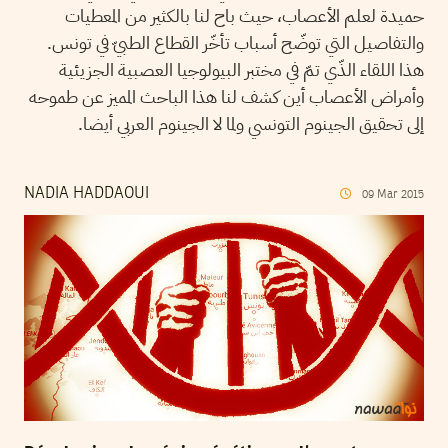
حميدة لعلم الأعصاب، حيث باح لنا بالكثير من المعطيات
والتفاصيل التي توضّح أسباب تأخّر القطاع الطبيّ في تونس.
هذا اللقاء الذّي تمّ في مختبر البيولوجيا العصبية الجزيئية
وأمراض الأعصاب أين كشف لنا هذا الباحث المميز عن طموحه
إلى تحقيق الجينوم التونسي ولما لا الجينوم العربي أيضا.
NADIA HADDAOUI
09
Mar
2015