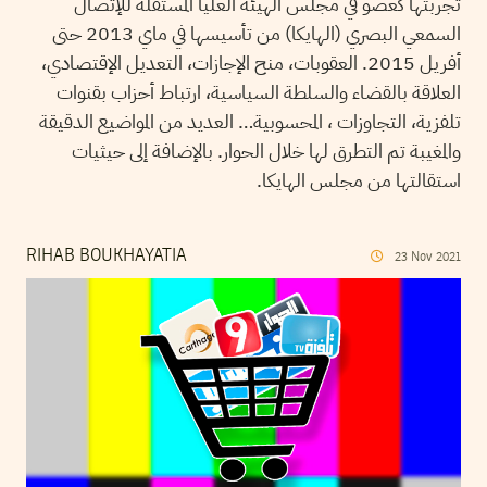
تجربتها كعضو في مجلس الهيئة العليا المستقلة للإتصال
السمعي البصري (الهايكا) من تأسيسها في ماي 2013 حتى
أفريل 2015. العقوبات، منح الإجازات، التعديل الإقتصادي،
العلاقة بالقضاء والسلطة السياسية، ارتباط أحزاب بقنوات
تلفزية، التجاوزات ، المحسوبية… العديد من المواضيع الدقيقة
والمغيبة تم التطرق لها خلال الحوار. بالإضافة إلى حيثيات
استقالتها من مجلس الهايكا.
RIHAB BOUKHAYATIA
23
Nov
2021