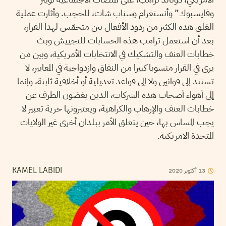
وفايسبوك” وأنستغرام وسناب شات، للحجب. وأثارت عملية
الغلق هذه الكثير من ردود الأفعال بين متحمّس لهذا القرار،
بعد أن استعمل ترامب هذه الحسابات للتجييش وبث
خطابات العنف والتشكيك في الانتخابات الأمريكية، وبين من
يرى في القرار منسوبا كبيرا من النفاق وازدواجية في المعايير، لا
تستند إلى قوانين ولا إلى قواعد تعديلية أو أخلاقية ثابتة، وإنما
إلى أهواء أصحاب هذه الشركات، الذين يغضون الطرف عن
خطابات العنف والإرهاب والكراهية، ويعتبرونها حرية تعبير لا
يجب المساس بها، حين يتعلق الأمر ببلدان أخرى غير الولايات
المتحدة الامريكية.
2020
أكتوبر
13
KAMEL LABIDI