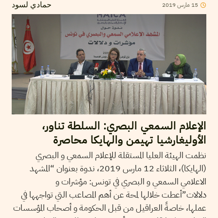
2019
مارس
15
حمادي لسود
الإعلام السمعي البصري: السلطة تناور،
الأوليغارشيا تهيمن والهايكا محاصرة
نظمت الهيئة العليا المستقلة للإعلام السمعي و البصري
(الهايكا)، الثلاثاء 12 مارس 2019، ندوة بعنوان “المشهد
الاعلامي السمعي و البصري في تونس: مؤشرات و
دلالات”أعطت خلالها لمحة عن أهم المصاعب التي تواجهها في
عملها، خاصةً العراقيل من قبل الحكومة و أصحاب المؤسسات