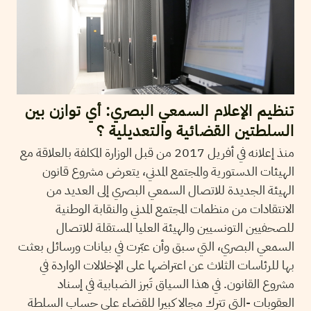
تنظيم الإعلام السمعي البصري: أي توازن بين
السلطتين القضائية والتعديلية ؟
منذ إعلانه في أفريل 2017 من قبل الوزارة المكلفة بالعلاقة مع
الهيئات الدستورية والمجتمع المدني، يتعرض مشروع قانون
الهيئة الجديدة للاتصال السمعي البصري إلى العديد من
الانتقادات من منظمات المجتمع المدني والنقابة الوطنية
للصحفيين التونسيين والهيئة العليا المستقلة للاتصال
السمعي البصري، التي سبق وأن عبّرت في بيانات ورسائل بعثت
بها للرئاسات الثلاث عن اعتراضها على الإخلالات الواردة في
مشروع القانون. في هذا السياق تَبرز الضبابية في إسناد
العقوبات -التي تترك مجالا كبيرا للقضاء على حساب السلطة