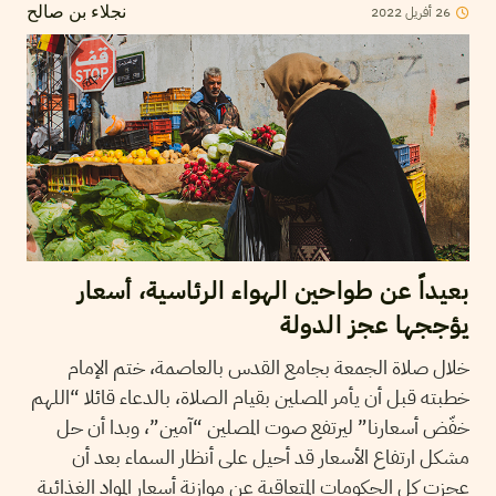
2022
أفريل
26
نجلاء بن صالح
بعيداً عن طواحين الهواء الرئاسية، أسعار
يؤججها عجز الدولة
خلال صلاة الجمعة بجامع القدس بالعاصمة، ختم الإمام
خطبته قبل أن يأمر المصلين بقيام الصلاة، بالدعاء قائلا “اللهم
خفّض أسعارنا” ليرتفع صوت المصلين “آمين”، وبدا أن حل
مشكل ارتفاع الأسعار قد أحيل على أنظار السماء بعد أن
عجزت كل الحكومات المتعاقبة عن موازنة أسعار المواد الغذائية