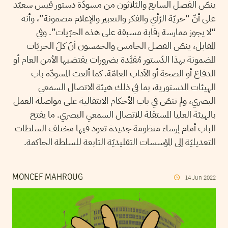
ينصّ الفصل السابع والثلاثون من مسودّة دستور قيس سعيّد
على أنّ “حريّة الرّأي والفكر والتعبير والإعلام مضمونة”، وأنه
“لا يجوز ممارسة رقابة مسبقة على هذه الحرّيات”. وفي
المقابل، ينصّ الفصل الخامس والخمسون أنّ كلّ الحريّات
المضمونة بهذا الدّستور مُقيَّدة بضرورات يقتضيها الأمن العام أو
الدفاع أو الصحة أو الآداب العامّة. كما ألغت المسودّة باب
الهيئات الدستورية، بما في ذلك هيئة الاتصال السمعي
البصري، ولم تنصّ في باب الأحكام الانتقالية على مواصلة العمل
بالهيئة العليا المستقلة للاتصال السمعي البصري. ما يفتح
الباب أمام إرساء منظومة جديدة تعود فيها مختلف السلطات
التعديليّة إلى المؤسسات التقليديّة التابعة للسلطة الحاكمة.
MONCEF MAHROUG
14
Jun
2022