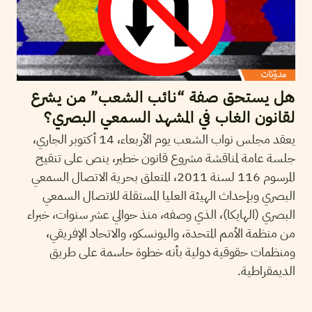
هل يستحق صفة “نائب الشعب” من يشرع
لقانون الغاب في المشهد السمعي البصري؟
يعقد مجلس نواب الشعب يوم الأربعاء، 14 أكتوبر الجاري،
جلسة عامة لمناقشة مشروع قانون خطير، ينص على تنقيح
المرسوم 116 لسنة 2011، المتعلق بحرية الاتصال السمعي
البصري وبإحداث الهيئة العليا المستقلة للاتصال السمعي
البصري (الهايكا)، الذي وصفه، منذ حوالي عشر سنوات، خبراء
من منظمة الأمم المتحدة، واليونسكو، والاتحاد الإفريقي،
ومنظمات حقوقية دولية بأنه خطوة حاسمة على طريق
الديمقراطية.