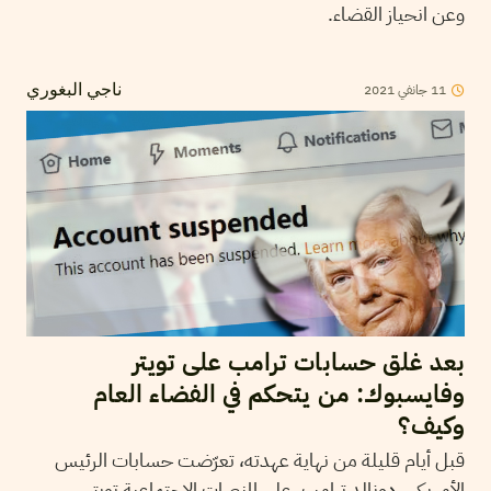
وعن انحياز القضاء.
2021
جانفي
11
ناجي البغوري
بعد غلق حسابات ترامب على تويتر
وفايسبوك: من يتحكم في الفضاء العام
وكيف؟
قبل أيام قليلة من نهاية عهدته، تعرّضت حسابات الرئيس
الأمريكي، دونالد ترامب، على المنصات الاجتماعية تويتر