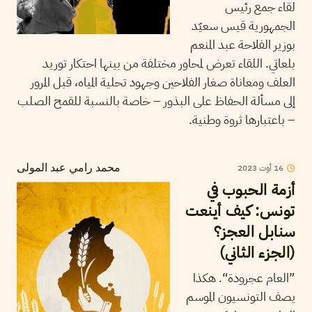
لقاء جمع رئيس
الجمهورية قيس سعيّد
بوزير الفلاحة عبد المنعم
بلعاتي. اللقاء تعرض لمحاور مختلفة من بينها احتكار توريد
العلف ومعاناة صغار الفلاحين وجهود تحلية المياه، قبل المرور
إلى مسألة الحفاظ على البذور – خاصة بالنسبة للقمح الصلب
– باعتبارها ثروة وطنية.
2023
أوت
16
محمد رامي عبد المولى
أزمة الحبوب في
تونس: كيف أينعت
سنابل العجز؟
(الجزء الثاني)
”العام عجرودة“. هكذا
يصف التونسيون الموسم