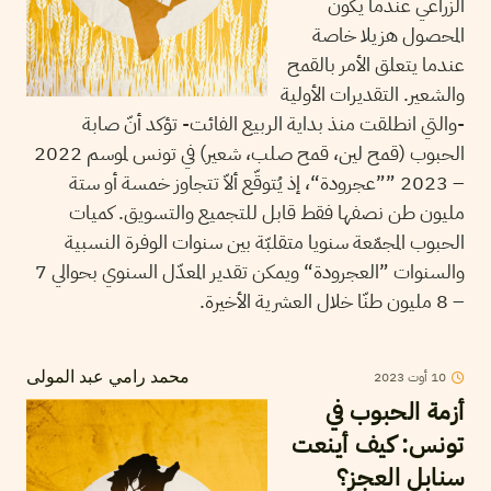
الزراعي عندما يكون
المحصول هزيلا خاصة
عندما يتعلق الأمر بالقمح
والشعير. التقديرات الأولية
-والتي انطلقت منذ بداية الربيع الفائت- تؤكد أنّ صابة
الحبوب (قمح لين، قمح صلب، شعير) في تونس لموسم 2022
– 2023 ””عجرودة“، إذ يُتوقّع ألاّ تتجاوز خمسة أو ستة
مليون طن نصفها فقط قابل للتجميع والتسويق. كميات
الحبوب المجمّعة سنويا متقلبّة بين سنوات الوفرة النسبية
والسنوات ”العجرودة“ ويمكن تقدير المعدّل السنوي بحوالي 7
– 8 مليون طنّا خلال العشرية الأخيرة.
2023
أوت
10
محمد رامي عبد المولى
أزمة الحبوب في
تونس: كيف أينعت
سنابل العجز؟