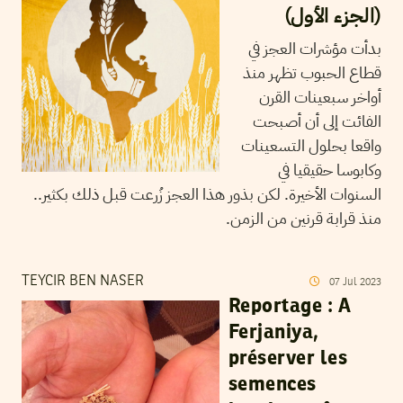
(الجزء الأول)
بدأت مؤشرات العجز في
قطاع الحبوب تظهر منذ
أواخر سبعينات القرن
الفائت إلى أن أصبحت
واقعا بحلول التسعينات
وكابوسا حقيقيا في
السنوات الأخيرة. لكن بذور هذا العجز زُرعت قبل ذلك بكثير..
منذ قرابة قرنين من الزمن.
TEYCIR BEN NASER
07
Jul
2023
Reportage : A
Ferjaniya,
préserver les
semences