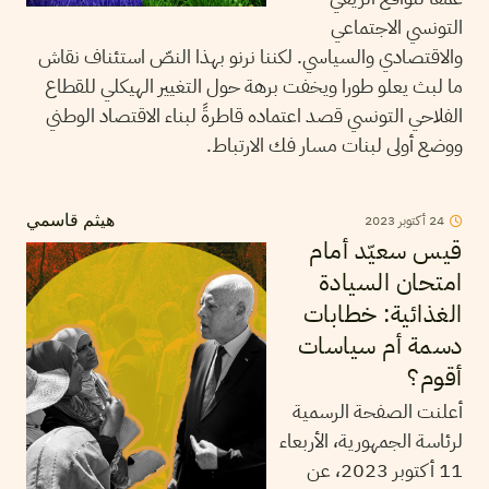
التونسي الاجتماعي
والاقتصادي والسياسي. لكننا نرنو بهذا النصّ استئناف نقاش
ما لبث يعلو طورا ويخفت برهة حول التغيير الهيكلي للقطاع
الفلاحي التونسي قصد اعتماده قاطرةً لبناء الاقتصاد الوطني
ووضع أولى لبنات مسار فك الارتباط.
2023
أكتوبر
24
هيثم قاسمي
قيس سعيّد أمام
امتحان السيادة
الغذائية: خطابات
دسمة أم سياسات
أقوم؟
أعلنت الصفحة الرسمية
لرئاسة الجمهورية، الأربعاء
11 أكتوبر 2023، عن