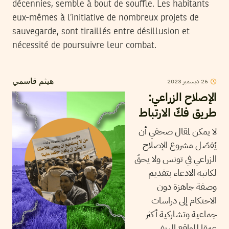
décennies, semble à bout de souffle. Les habitants
eux-mêmes à l’initiative de nombreux projets de
sauvegarde, sont tiraillés entre désillusion et
nécessité de poursuivre leur combat.
2023
ديسمبر
26
هيثم قاسمي
الإصلاح الزراعي:
طريق فكّ الارتباط
لا يمكن لمقال صحفي أن
يُفصّل مشروع الإصلاح
الزراعي في تونس ولا يحقّ
لكاتبه الادعاء بتقديم
وصفة جاهزة دون
الاحتكام إلى دراسات
جماعية وتشاركية أكثر
عمقا للواقع الريفي