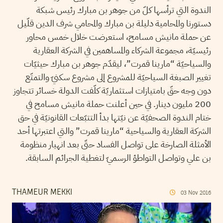
الندوة التي ترأسها كلّ من جوهر بن مبارك رئيس شبكة
دستورنا والمحامية دليلة بن مبارك والمحامي شرف الدين قلّيل
عن حملة مانيش مسامح، استعرضت خلال خمس محاور
رئيسيّة، مجموعة الشركاء والمساهمين في الشركة العقارية
والسياحيّة “مارينا قمرت”، ليقدّم جوهر بن مبارك حيثيّات
تغيير الصبغة السياحيّة للمشروع إلى مشروع سكنيّ والتمتّع
دون وجه حقّ بامتيازات استثماريّة كلّفت الدولة خسائر تتجاوز
200 مليون دينار. في حين أعلنت حملة مانيش مسامح في
ختام الندوة الصحفيّة عن نيّتها بدأ التتبّعات القانونيّة في حق
الشركة العقارية والسياحية “مارينا قمرت” والتي اعتبرتها أحد
الأمثلة الصارخة على تواصل الفساد حتّى بعد انهيار منظومة
بن علي وتواصل التواطؤ الرسميّ لتغطية الجرائم السابقة.
THAMEUR MEKKI
03
Nov
2016