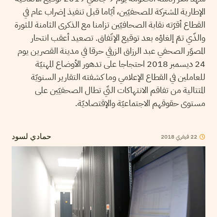
الإطارية المشتركة للصحفيّين، أيّاما قبل تنفيذ إضراب عام في
القطاع أقرّته نقابة الصحافيّين تزامنا مع الذكرى الثامنة للثورة
والذّي تمّ إلغاؤه بعد توقيع الإتّفاق. تصعيد أعقب انتحار
المصوّر الصحفي عبد الرزاق الزرقي حرقا في مدينة القصرين يوم
24 ديسمبر 2018 احتجاجا على تدهور الأوضاع المهنيّة
للعاملين في القطاع الإعلامي وما كشفته التقارير السنويّة
المتتالية من تفاقم الانتهاكات التّي تطال الصحفيّين على
مستوى حقوقهم الاجتماعيّة والإقتصاديّة.
2018
فيفري
22
حمادي لسود