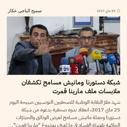
2017
ماي
25
سميح الباجي عكاز
شبكة دستورنا ومانيش مسامح تكشفان
ملابسات ملف مارينا قمرت
شهد مقرّ النقابة الوطنية للصحفيين التونسيين صبيحة اليوم
25 ماي 2017، انعقاد ندوة صحفية بدعوة من شبكة
دستورنا وحملة مانيش مسامح لعرض الوثائق والحيثيّات
الخاصّة بقضيّة الفساد في ما يُعرف بمشروع “مارينا قمرت”.