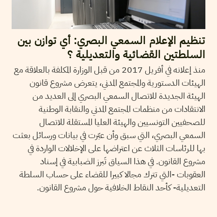
تنظيم الإعلام السمعي البصري: أي توازن بين
السلطتين القضائية والتعديلية ؟
منذ إعلانه في أفريل 2017 من قبل الوزارة المكلفة بالعلاقة مع
الهيئات الدستورية والمجتمع المدني، يتعرض مشروع قانون
الهيئة الجديدة للاتصال السمعي البصري إلى العديد من
الانتقادات من منظمات المجتمع المدني والنقابة الوطنية
للصحفيين التونسيين والهيئة العليا المستقلة للاتصال
السمعي البصري، التي سبق وأن عبّرت في بيانات ورسائل بعثت
بها للرئاسات الثلاث عن اعتراضها على الإخلالات الواردة في
مشروع القانون. في هذا السياق تَبرز الضبابية في إسناد
العقوبات -التي تترك مجالا كبيرا للقضاء على حساب السلطة
التعديلية- كأحد النقاط الخلافية حول مشروع القانون.