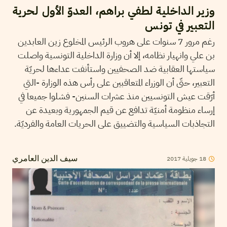
وزير الداخلية لطفي براهم، العدوّ الأول لحرية
التعبير في تونس
رغم مرور 7 سنوات على هروب الرئيس المخلوع زين العابدين
بن علي وانهيار نظامه، إلا أن وزارة الداخلية التونسية واصلت
سياستها العقابية ضد الصحفيين واستأنفت عداءها لحريّة
التعبير، حتّى أن الوزراء المتعاقبين على رأس هذه الوزارة -التي
أرّقت عيش التونسيين منذ عشرات السنين- فشلوا جميعا في
إرساء منظومة أمنيّة تدافع عن قيم الجمهورية وبعيدة عن
التجاذبات السياسية والتضييق على الحريات العامة والفرديّة.
2017
جويلية
18
سيف الدين العامري