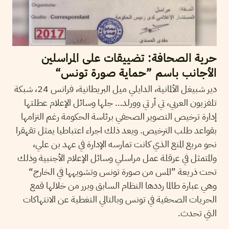
حرية الصحافة: تضييقات على المراسلين
الأجانب باسم ”حماية صورة تونس“
دير شبيغل الألمانية، الدايلي ميل البريطانية، فرانس 24، شبكة
تلفزيون العربي، تي أر تي وورلد… جلها وسائل الإعلام عطلتها
إدارة ترخيص التصوير الصحفي برئاسة الحكومة رغم التزامها
بقواعد طلب الترخيص. ويعد ذلك اجراء اعتباطيا يمثل تقهقرا
نحو مربع المنع الذي كانت تمارسه الإدارة في عهد بن علي،
والمتمثل في عرقلة عمل مراسلي وسائل الإعلام الأجنبية وذلك
تحت ذريعة ”المس من صورة تونس وتشويهها في الخارج“
وهي عبارة طالما رددها النظام السابق وبرر من خلالها قمع
الحريات الصحفية في تونس وبالتالي التغطية عن الانتهاكات
التي تحدث.