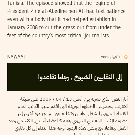
Tunisia. The episode showed that the regime of
President Zine al-Abedine ben Ali had lost patience
even with a body that it had helped establish in
January 2008 to cut the grass out from under the
feet of the country’s most critical journalists.
2009
أفريل
15
NAWAAT
إلى النقابيين الشيوخ , رجاءا تقاعدوا
أثار النص الذي نشرته يوم أمس 13 / 04 / 2009 على شبكة
الانترنت بخصوص الخطوة الجريئة التي أقدم عليها الكاتب العام
للاتحاد الجهوي للشغل بقابس وتخليه عن الترشح مرة أخرى إلى
عضوية المكتب التنفيذي الجهوي رفقة 5 أعضاء آخرين, الكثير من ردود
الفعل وتفاعلا مع بعض هذه الردود أوجه هذا النداء إلى كل نقابيي