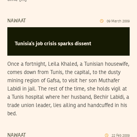
NAWAAT
09
March
2009
Tunisia’s job crisis sparks dissent
Once a fortnight, Leila Khaled, a Tunisian housewife,
comes down from Tunis, the capital, to the dusty
mining region of Gafsa, to visit her son Muthafer
Labidi in jail. The rest of the time, she holds vigil at
a Tunis hospital where her husband, Bechir Labidi, a
trade union leader, lies ailing and handcuffed in his
bed.
NAWAAT
22
Feb
2009