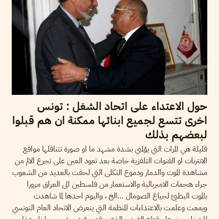
حول الاعتداء على اتحاد الشغل : تونس
اخرى تتسع لجميع ابنائها ممكنة ان هم قبلوا
لبعضهم بذلك
قليلة هي المرات التي يؤلمني بشدة مشهد ما او صورة تتناقلها مواقع
الانترنات او القنوات التلفزية خاصة بعد تعود العين على تجرع الالم من
مشاهدة الموت والدمار ودموع الثكلى التي لحقت بالعديد من الشعوب
جراء هجمات الامبريالية والاستعمار من فلسطين الى العراق مرورا
بالموت البطيئ لجياع الصومال …الخ ، واليوم احدها لما شاهدت
ويمعت وعلمت بالاعتداءات المنظمة التي يتعرض الاتحاد العام التونسي