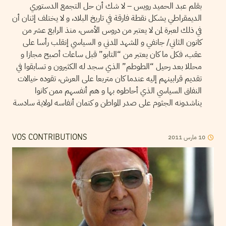
بقلم عبد الحميد رويس – لا شك أن حل التجمع الدستوري
الديمقراطي يشكل نقطة فارقة في تاريخ البلاد، و لا يختلف إثنان أن
في ذلك لعبرة لمن لا يعتبر من دروس الأمس، منذ الرابع عشر من
كانون الثاني/ جانفي و المشهد المدني و السياسي إنقلب رأسا على
عقب، فكل ما كان يعتبر من “التابو” قبل ساعات أصبح مجازا و
محللا بعد رحيل “الطوطم” الذي سجد له الكثيرون و تسابقوا في
تقديم قرابينهم إليه عندما كان متربعا على العرش، تقوده خيالات
النفاق السياسي الذي أحاطوه بها و هم أنفسهم ممن كانوا
يناشدونه الجثوم على صدر المواطن و كتمان أنفاسه لولاية سادسة
2011
مارس
10
VOS CONTRIBUTIONS