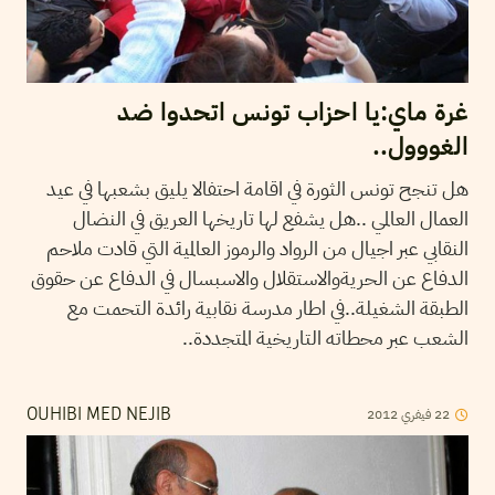
غرة ماي:يا احزاب تونس اتحدوا ضد
الغووول..
هل تنجح تونس الثورة في اقامة احتفالا يليق بشعبها في عيد
العمال العالمي ..هل يشفع لها تاريخها العريق في النضال
النقابي عبر اجيال من الرواد والرموز العالمية التي قادت ملاحم
الدفاع عن الحريةوالاستقلال والاسبسال في الدفاع عن حقوق
الطبقة الشغيلة..في اطار مدرسة نقابية رائدة التحمت مع
الشعب عبر محطاته التاريخية المتجددة..
2012
فيفري
22
OUHIBI MED NEJIB