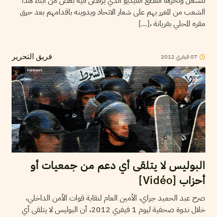
للشغل وىخرها مقطع الفيديو الذي يرقص فيه بعض من ابناء هذا
الشعب من المغرر بهم على شعار الاتحاد ويدوينه باقدامهم بعد حرق
مقره المحلي بفريانة ،[…]
2012
فيفري
07
فريق التحرير
البوليس لا يتلقى أي دعم من جمعيات أو
أحزاب [Vidéo]
صرح عبد الحميد جراي، الأمين العام لنقابة قوات الأمن الداخلي،
خلال ندوة صحفية ليوم 1 فيفري 2012، أن البوليس لا يتلقى أي