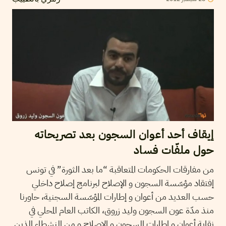
إيقاف أحد أعوان السجون بعد تصريحاته
حول ملفّات فساد
من مفارقات الحكومات المتعاقبة “ما بعد الثورة” في تونس
إفتقاد مؤسّسة السجون و الإصلاح لبرنامج إصلاح داخلي
حسب العديد من أعوان و إطارات المؤسّسة السجنية، حاورنا
منذ مدّة عون السجون وليد زروق، الكاتب العام المحلي في
نقابة أعوان و إطارات السجون و الإصلاح و من النشطاء الذين