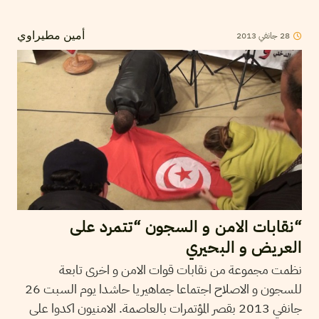
2013
جانفي
28
أمين مطيراوي
“نقابات الامن و السجون “تتمرد على
العريض و البحيري
نظمت مجموعة من نقابات قوات الامن و اخرى تابعة
للسجون و الاصلاح اجتماعا جماهيريا حاشدا يوم السبت 26
جانفي 2013 بقصر المؤتمرات بالعاصمة. الامنيون اكدوا على