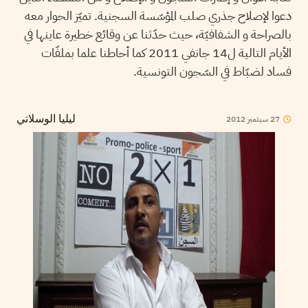
دعوا لإصلاح جذري صلب المؤسّسة السجنية. تميّز الحوار معه
بالصراحة و الشفافيّة، حيث حدّثنا عن وقائع خطيرة عاينها في
الأيام التالية ل14 جانفي 2011 كما أحاطنا علما بملفّات
فساد لضبّاط في السّجون التونسية.
2012
سبتمبر
27
ليليا الوسلاتي