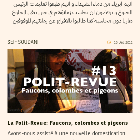
انهم ابرياء من دماء الشهداء و انهم طبقوا تعليمات الرئيس
المخلوع و يرفضون ان يحاسب زملاؤهم في حين يبقى المخلوع
هاربا دون محاسبة كما طالبوا بالافراج عن زملائهم الموقوفين
SEIF SOUDANI
16
Dec
2012
La Polit-Revue: Faucons, colombes et pigeons
Avons-nous assisté à une nouvelle domestication