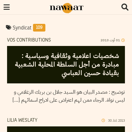
Syndicat
109
2013
أوت
01
VOS CONTRIBUTIONS
شخصيات اعلامية وثقافية وسياسية :
مبادرة من أجل السلطة المحلية الشعبية
بقيادة حسين العباسي
توضيح : مصدر البيان هو السيد جلال بن بريك الزغلامي و
ليس نواة. الرجاء ممن لهم اعتراض على ادراج اسمائهم […]
LILIA WESLATY
30
Jul
2013