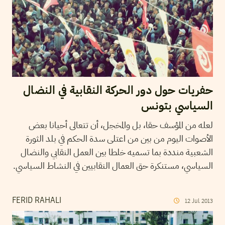
حفريات حول دور الحركة النقابية في النضال
السياسي بتونس
لعله من المؤسف حقا، بل والمخجل، أن تتعالى أحيانا بعض
الأصوات اليوم من بين من اعتلى سدة الحكم في بلد الثورة
الشعبية منددة بما تسميه خلطا بين العمل النقابي والنضال
السياسي، مستنكرة حق العمال النقابيين في النشاط السياسي.
FERID RAHALI
12
Jul
2013