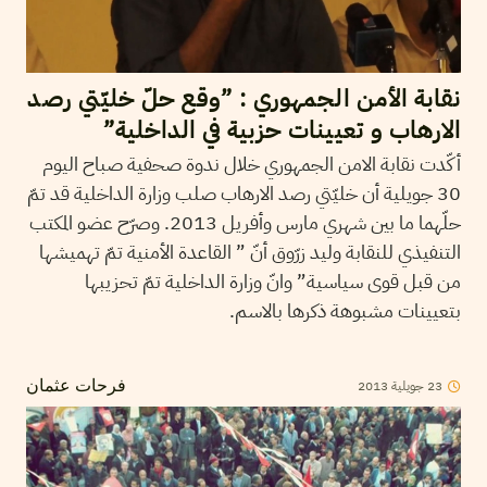
نقابة الأمن الجمهوري : ”وقع حلّ خليّتي رصد
الارهاب و تعيينات حزبية في الداخلية”
أكّدت نقابة الامن الجمهوري خلال ندوة صحفية صباح اليوم
30 جويلية أن خليّتي رصد الارهاب صلب وزارة الداخلية قد تمّ
حلّهما ما بين شهري مارس وأفريل 2013. وصرّح عضو المكتب
التنفيذي للنقابة وليد زرّوق أنّ ” القاعدة الأمنية تمّ تهميشها
من قبل قوى سياسية” وانّ وزارة الداخلية تمّ تحزيبها
بتعيينات مشبوهة ذكرها بالاسم.
2013
جويلية
23
فرحات عثمان