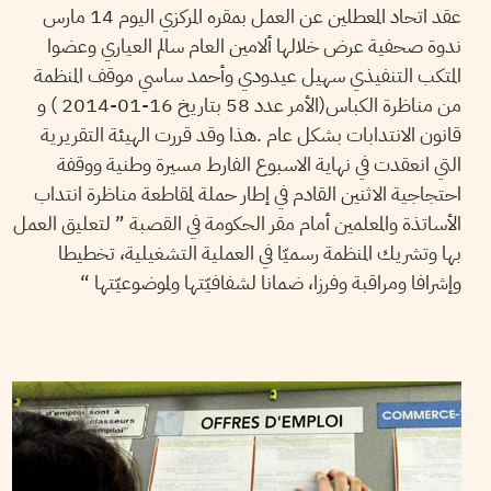
عقد اتحاد المعطلين عن العمل بمقره المركزي اليوم 14 مارس
ندوة صحفية عرض خلالها ألامين العام سالم العياري وعضوا
المتكب التنفيذي سهيل عيدودي وأحمد ساسي موقف المنظمة
من مناظرة الكباس(الأمر عدد 58 بتاريخ 16-01-2014 ) و
قانون الانتدابات بشكل عام .هذا وقد قررت الهيئة التقريرية
التي انعقدت في نهاية الاسبوع الفارط مسيرة وطنية ووقفة
احتجاجية الاثنين القادم في إطار حملة لمقاطعة مناظرة انتداب
الأساتذة والمعلمين أمام مقر الحكومة في القصبة ” لتعليق العمل
بها وتشريك المنظمة رسميّا في العملية التشغيلية، تخطيطا
وإشرافا ومراقبة وفرزا، ضمانا لشفافيّتها ولموضوعيّتها “
HEDI SRAIEB
25
Apr
2013