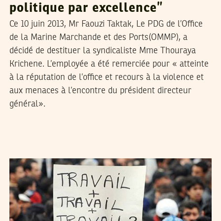
politique par excellence”
Ce 10 juin 2013, Mr Faouzi Taktak, Le PDG de l’Office
de la Marine Marchande et des Ports(OMMP), a
décidé de destituer la syndicaliste Mme Thouraya
Krichene. L’employée a été remerciée pour « atteinte
à la réputation de l’office et recours à la violence et
aux menaces à l’encontre du président directeur
général».
MOHAMED FIRAS ARFAOUI
2013
مارس
22