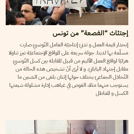
إجتثاث “الفصعة” من تونس
إنحدار قيمة العمل و تدنيّ إنتاجيّة العامل التّونسيّ صارت
مسلّمة بها لدينا. جولة سريعة على المواقع الإجتماعيّة تبرز تناولا
هزليّا لواقع العمل الأليم من قبيل المقابلة بين كسل التّونسيّ
مقابل إجتهاد اليابانيّ. و لا أرى أنّ تشخيص هذه الحالة من
التّخاذل الجماعيّ يختلف حولها إثنان بلغى من السّنين ما
يستوجب منهما مثلا، الغوص في غياهب إدارة مشلولة شيمتها
الكسل و المماطل
SANA SBOUAÏ
26
July
2012