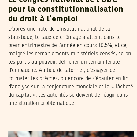
pour la constitutionnalisation
du droit à l’emploi
D’après une note de L’Institut national de la
statistique, le taux de chômage a atteint dans le
premier trimestre de l’année en cours 16,5%, et ce,
malgré les remaniements ministériels censés, selon
les partis au pouvoir, défricher un terrain fertile
d’embauche. Au lieu de tâtonner, d’essayer de
colmater les brèches, ou encore de s’épauler en fin
d’analyse sur la conjoncture mondiale et la « lâcheté
du capital », les autorités se doivent de réagir dans
une situation problématique.
MOHAMED ALI MAROUANI
21
Dec
2012