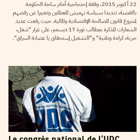
22 أكتوبر 2015، وقفة إحتجاجية أمام ساحة الحكومة
بالقصبة، تنديدا بسياسة تهميش المعطلين وتعبيرا عن رفضهم
لمشروع قانون المصالحة الإقتصادية والمالية. حيث رفعت عديد
الشعارات المذكرة بمطالب ثورة 17 ديسمبر، على غرار “شغل،
حرية، كرامة وطنية” و”التشغيل إستحقاق يا عصابة السراق”.
FERID RAHALI
08
Jun
2013
Le congrès national de l’UDC