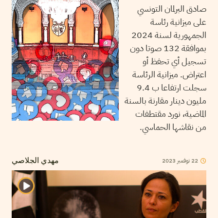
صادق البرلمان التونسي
على ميزانية رئاسة
الجمهورية لسنة 2024
بموافقة 132 صوتا دون
تسجيل أي تحفظ أو
اعتراض. ميزانية الرئاسة
سجلت ارتفاعا ب 9.4
مليون دينار مقارنة بالسنة
الماضية، نورد مقتطفات
من نقاشها الحماسي.
22
نوفمبر
2023
مهدي الجلاصي