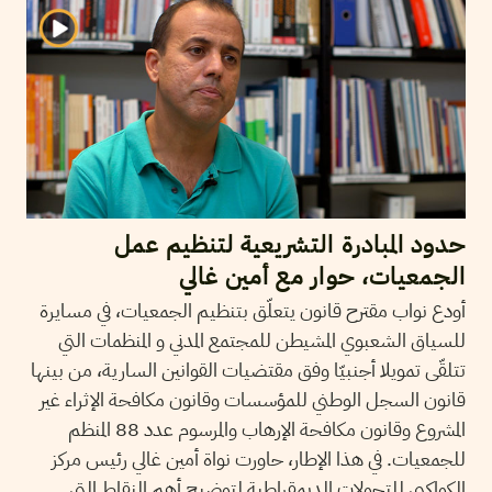
حدود المبادرة التشريعية لتنظيم عمل
الجمعيات، حوار مع أمين غالي
أودع نواب مقترح قانون يتعلّق بتنظيم الجمعيات، في مسايرة
للسياق الشعبوي المشيطن للمجتمع المدني و المنظمات التي
تتلقّى تمويلا أجنبيّا وفق مقتضيات القوانين السارية، من بينها
قانون السجل الوطني للمؤسسات وقانون مكافحة الإثراء غير
المشروع وقانون مكافحة الإرهاب والمرسوم عدد 88 المنظم
للجمعيات. في هذا الإطار، حاورت نواة أمين غالي رئيس مركز
الكواكبي للتحولات الديمقراطية لتوضيح أهم النقاط التي