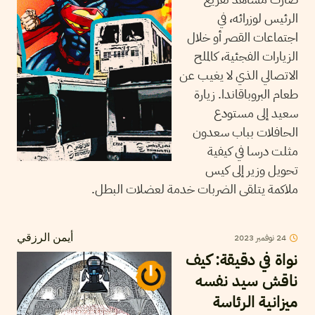
الرئيس لوزرائه، في
اجتماعات القصر أو خلال
الزيارات الفجئية، كالملح
الاتصالي الذي لا يغيب عن
طعام البروباقاندا. زيارة
سعيد إلى مستودع
الحافلات بباب سعدون
مثلت درسا في كيفية
تحويل وزير إلى كيس
ملاكمة يتلقى الضربات خدمة لعضلات البطل.
24
نوفمبر
2023
أيمن الرزقي
نواة في دقيقة: كيف
ناقش سيد نفسه
ميزانية الرئاسة