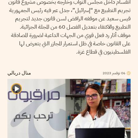
انقسام داخل مجلس النواب وخارجه بخصوص مشروع قانون
تجريم التطبيع مع “إسرائيل”، جدل عبر فيه رئيس الجمهورية
قيس سعيد عن موقفه الرافض لسن قانون جديد لتجريم
التطبيع والاكتفاء بتعديل الفصل 60 من المجلة الجزائية.
موقف أثار رد فعل قوي من الجهات الداعية لضرورة المصادقة
على القانون خاصة في ظل استمرار المجازر التي يتعرض لها
الفلسطينيون في قطاع غزة.
06
نوفمبر
2023
منال دربالي