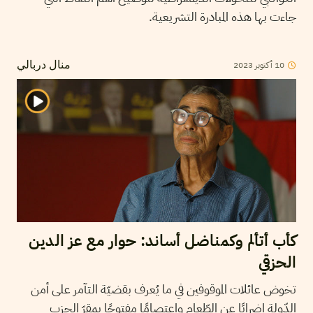
جاءت بها هذه المبادرة التشريعية.
10
أكتوبر
2023
منال دربالي
كأب أتألم وكمناضل أساند: حوار مع عز الدين
الحزقي
تخوض عائلات الموقوفين في ما يُعرف بقضيّة التآمر على أمن
الدّولة إضرابًا عن الطّعام واعتصامًا مفتوحًا بمقرّ الحزب