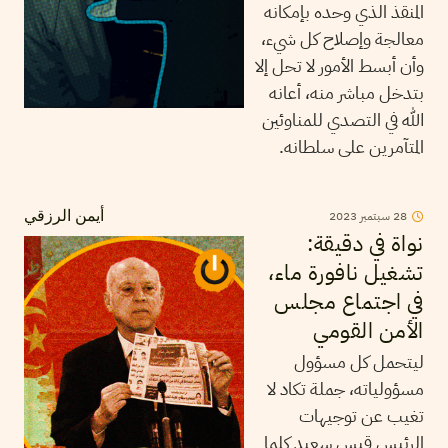
المنقذ الذي وحده بإمكانه
معالجة وإصلاح كل شيء،
وأن أبسط الأمور لا تحل إلا
بتدخل مباشر منه، أعانه
الله في التصدي للمناوئين
المتآمرين على سلطانه.
28
سبتمبر
2023
أيمن الرزقي
نواة في دقيقة:
تشغيل نافورة ماء،
في اجتماع مجلس
الأمن القومي
ليتحمل كل مسؤول
مسؤولياته، جملة تكاد لا
تغيب عن توجيهات
الرئيس قيس سعيد كلما