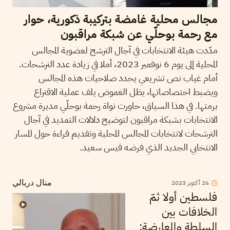
مجالس محلية غامضة بتركيبة ذكورية، حوار
مع رحمة بوحلّي عن شبكة مراقبون
مدّدت هيئة الانتخابات في آجال الترشح لعضوية المجالس
المحلية إلى يوم 6 نوفمبر 2023، أملا في زيادة عدد الترشحات.
أمام غياب نص تشريعي يحدد صلاحيات هذه المجالس
ويضبط اختصاصاتها، يظل الغموض يلف عملية الاقتراع
برمتها. في هذا السياق، حاورت نواة رحمة بوحلّي مديرة مشروع
الانتخابات بشبكة مراقبون لتوضيح دلالات التمديد في آجال
الترشحات لانتخابات المجالس المحلية وتقديم قراءة حول المسار
الانتخابي الجديد الذي فرضه قيس سعيد.
26
أكتوبر
2023
منال دربالي
فلسطين أولا ثمّ
الخلافات بين
السلطة والمعارضة: