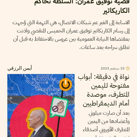
قضية توفيق عمران: السلطة تحاكم
الكاريكاتير
الاساءة إلى الغير عبر شبكات الاتصال، هي التهمة التي وُجهت
إلى رسام الكاريكاتير توفيق عمران الخميس المنقضي واذنت
بمقتضاها النيابة العمومية ببن عروس بالاحتفاظ به قبل أن
تطلق سراحه بعد ساعات.
15
سبتمبر
2023
أيمن الرزقي
نواة في دقيقة: أبواب
مفتوحة لليمين
المتطرف، موصدة
أمام الديمقراطيين
بعد أن صارت ميلوني
وأعضادها من اليمين
المتطرف الأوروبي أصدقاء