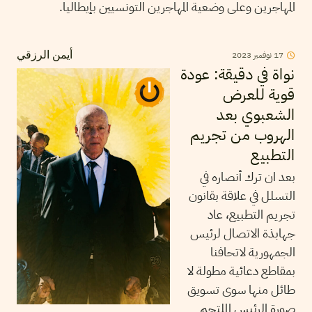
المهاجرين وعلى وضعية المهاجرين التونسيين بإيطاليا.
17
نوفمبر
2023
أيمن الرزقي
نواة في دقيقة: عودة
قوية للعرض
الشعبوي بعد
الهروب من تجريم
التطبيع
بعد ان ترك أنصاره في
التسلل في علاقة بقانون
تجريم التطبيع، عاد
جهابذة الاتصال لرئيس
الجمهورية لاتحافنا
بمقاطع دعائية مطولة لا
طائل منها سوى تسويق
صورة الرئيس الملتحم