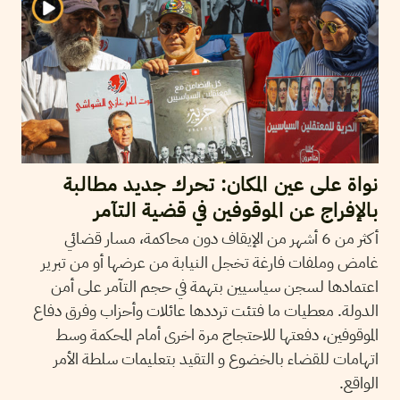
نواة على عين المكان: تحرك جديد مطالبة
بالإفراج عن الموقوفين في قضية التآمر
أكثر من 6 أشهر من الإيقاف دون محاكمة، مسار قضائي
غامض وملفات فارغة تخجل النيابة من عرضها أو من تبرير
اعتمادها لسجن سياسيين بتهمة في حجم التآمر على أمن
الدولة. معطيات ما فتئت ترددها عائلات وأحزاب وفرق دفاع
الموقوفين، دفعتها للاحتجاج مرة اخرى أمام المحكمة وسط
اتهامات للقضاء بالخضوع و التقيد بتعليمات سلطة الأمر
الواقع.