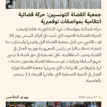
جمعية القضاة التونسيين: حركة قضائية
انتقامية بمواصفات نوفمبرية
حركة قضائية بمواصفات عهد الدكتاتورية، هكذا وُصفت
الحركة القضائية الاخيرة، التي نُشرت في الرائد الرسمي يوم 30
اوت الماضي، من قبل جمعية القضاة التي رفضتها واستنكرت ما
اعتبرته تدخلا سافرا من رئيس الجمهورية ووزيرة العدل في
القضاء وضرب استقلاليته. نقل تعسفية في حق قضاة لا ترضى
عنهم السلطة وترقيات غير مستحقة لقضاة يقدمون خدمات
لها، وغيرها من الاتهامات التي وجهتها جمعية القضاة لوزارة
العدل في الندوة الصحفية التي عقدتها الاربعاء 13 سبتمبر
بالعاصمة.
07
سبتمبر
2023
مهدي الجلاصي