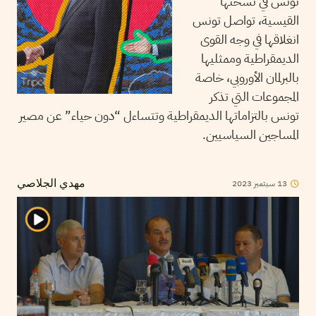
تونس في نسختها
القيسية، تواصل تونس
انغلاقها في وجه القوى
الديمقراطية وممثليها
بالبرلمان الأوروبي، خاصة
المجموعات التي تذكر
تونس بالتزاماتها الديمقراطية وتتساءل “دون حياء” عن مصير
المساجين السياسيين.
13
سبتمبر
2023
مهدي الجلاصي