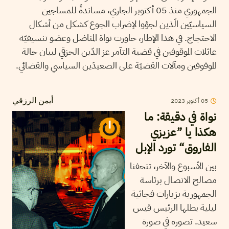
الجمهوري منذ 05 أكتوبر الجاري، مساندةً للمساجين
السياسيّين الّذين لجؤوا لإضراب الجوع كشكل من أشكال
الاحتجاج. في هذا الإطار، حاورت نواة المناضل وعضو تنسيقيّة
عائلات الموقوفين في قضية التآمر عز الدّين الحزقي لبيان حالة
الموقوفين ومآلات القضيّة على الصعيدَين السياسي والقضائي.
05
أكتوبر
2023
أيمن الرزقي
نواة في دقيقة: ما
هكذا يا ”عزيزي
الفاروق“ تورد الإبل
بين الأسبوع والآخر، تتحفنا
مصالح الاتصال برئاسة
الجمهورية بزيارات فجائية
ليلية بطلها الرئيس قيس
سعيد. تصوره في صورة