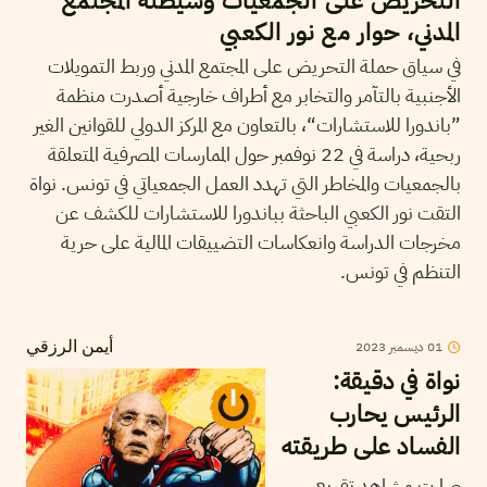
التحريض على الجمعيات وشيطنة المجتمع
المدني، حوار مع نور الكعبي
في سياق حملة التحريض على المجتمع المدني وربط التمويلات
الأجنبية بالتآمر والتخابر مع أطراف خارجية أصدرت منظمة
”باندورا للاستشارات“، بالتعاون مع المركز الدولي للقوانين الغير
ربحية، دراسة في 22 نوفمبر حول الممارسات المصرفية المتعلقة
بالجمعيات والمخاطر التي تهدد العمل الجمعياتي في تونس. نواة
التقت نور الكعبي الباحثة بباندورا للاستشارات للكشف عن
مخرجات الدراسة وانعكاسات التضييقات المالية على حرية
التنظم في تونس.
01
ديسمبر
2023
أيمن الرزقي
نواة في دقيقة:
الرئيس يحارب
الفساد على طريقته
صارت مشاهد تقريع