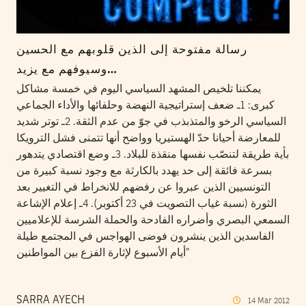
رسالة مفتوحة إلى الذين قلوبهم مع الحسين
وسيوفهم مع يزيد…
يمكننا تلخيص المشهد السياسي اليوم في خمسة مشاكل
كبرى: 1ـ ضعف إستراتيجية النهضة وحلفائها والأداء الجماعي
السياسي الرخو والمتذبذب في جوّ من عدم الثقة. 2ـ توتر شديد
للمعارضة أحيانا حدّ الهستيريا وواضح أنها تتمنى فشل الترويكا
بأية طريقة لتنصّب نفسها منقذة للبلاد. 3ـ وضع اقتصادي يتدهور
بسرعة فائقة إلى حد يهدد بالكارثة مع وجود نسبة كبيرة من
التونسيين الذين عبروا عن رفضهم للانخراط في التغيير بعد
الثورة (نسبة غياب التصويت في 23 أكتوبر). 4ـ إعلام الإشاعة
السمعي البصري وأضراره الفادحة والحملة الشرسة للإعلاميين
الفاسدين الذين ينشرون فوضى الهواجس في المجتمع طيلة
أيام الأسبوع لإثارة الفزع بين المواطنين”
SARRA AYECH
14
Mar
2012