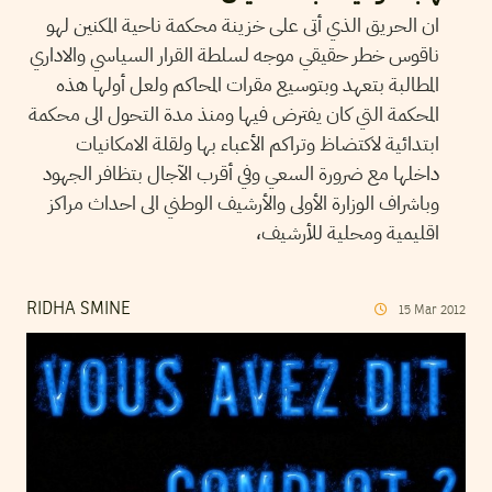
ان الحريق الذي أتى على خزينة محكمة ناحية المكنين لهو
ناقوس خطر حقيقي موجه لسلطة القرار السياسي والاداري
المطالبة بتعهد وبتوسيع مقرات المحاكم ولعل أولها هذه
المحكمة التي كان يفترض فيها ومنذ مدة التحول الى محكمة
ابتدائية لاكتضاظ وتراكم الأعباء بها ولقلة الامكانيات
داخلها مع ضرورة السعي وفي أقرب الآجال بتظافر الجهود
وباشراف الوزارة الأولى والأرشيف الوطني الى احداث مراكز
اقليمية ومحلية للأرشيف،
RIDHA SMINE
15
Mar
2012