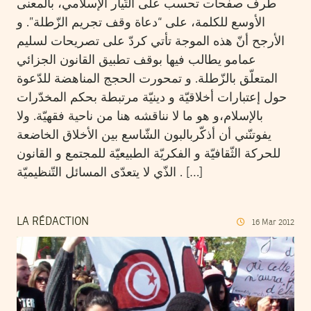
طرف صفحات تحسب على التّيار الإسلامي، بالمعنى
الأوسع للكلمة، على “دعاة وقف تجريم الزّطلة”. و
الأرجح أنّ هذه الموجة تأتي كردّ على تصريحات لسليم
عمامو يطالب فيها بوقف تطبيق القانون الجزائي
المتعلّق بالزّطلة. و تمحورت الحجج المناهضة للدّعوة
حول إعتبارات أخلاقيّة و دينيّة مرتبطة بحكم المخدّرات
بالإسلام،و هو ما لا نناقشه هنا من ناحية فقهيّة. ولا
يفوتنّني أن أذكّربالبون الشّاسع بين الأخلاق الخاضعة
للحركة الثّقافيّة و الفكريّة الطبيعيّة للمجتمع و القانون
الذّي لا يتعدّى المسائل التّنظيميّة . […]
LA RÉDACTION
16
Mar
2012