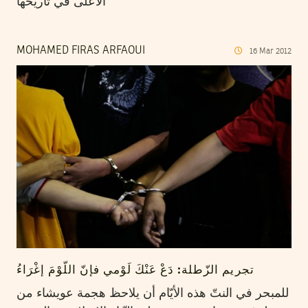
الاعلى في تاريخها
MOHAMED FIRAS ARFAOUI
16
Mar
2012
تجريم الزّطلة: دَعْ عَنْكَ لَوْمي فإنّ اللّوْمَ إغْرَاءُ
للمبحر في النتّ هذه الأيّام أن يلاحظ هجمة عويشاء من