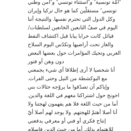
“أمّة تونسية” و”استثناء تونسي” و”أمن وطني
تونسي” مستقلّين كما هو حال تركيا وإيران
وكل الدول التي تحترم نفسها. والنتيجة أننا
اليوم في صفّ التابعين الخانعين لسلطنات/
قبائل كانت خرابا يبابا قبل اكتشاف النفط
والغاز تحت أراضيها وتكدّس اليوم السلاح
الغربي وتحيك المؤامرات حول بعضها البعض
دون وهن أو فتور
أنا شخصيا لا أرى إطلاقا أي شيء يجمعني
مع البوكشطة من النيل وحتى الفرات.
وإياكم أن تصدّقوا ما يروّجه حثالات بني
اخونج حول اشتراكنا معهم في اللغة والدين.
أما من حيث اللغة فلا هم يفهمون لهجتنا ولا
أنا أصلا أهتمّ للهجتهم. ولا يوجد لهم أصلا أيّ
إنتاج فكري أو فني أو معرفي يدفعني
للاهتمام بذلك. أما من حيث الدين فإسلام