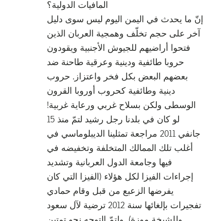
المافيات الدولية؟
إنّ ما يحدث في اليمن اليوم ليس سوى دليل
آخر على حجم تخلّف وهمجية العربان الذين
فتحوا أراضيهم للجيوش الأجنبية ويقودون
حروبا طائفية ودينية وعرقية طاحنة ضد
بعضهم البعض بكل فخر واعتزاز. حروب
دينية وطائفية كحروب أوروبا القرون
الوسطى ولكن بسلاح غربي ورعاية غربية!
لو كان في بلدنا رجل رشيد لتمّ منذ 15
جانفي 2011 مراجعة تمثلينا الديبلوماسي في
أغلب تلك الممالك المتخلفة وتخفيضه في
فيها وجامعة الدول العربانية وتشديد
إجراءات الفيزا لكل هؤلاء (الفيزا التي كان
يفرضها الزعبع من قبل وقام حمادي
تفجيرات بإلغائها سنة 2012 ترضية لآل سعود
وللشيخة موزة). ولتمّ التوجه نحو تمتين