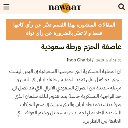
المقالات المنشورة بهذا القسم تعبّر عن رأي كاتبها
فقط و لا تعبّر بالضرورة عن رأي نواة
عاصفة الحزم ورطة سعودية
Iheb Gharbi
/
03
أفريل
2015
ان العملية العسكرية التي تخوضها السعودية في اليمن ليست
سوى ردة فعل على تمدد الحوثيين حلفاء ايران في اليمن و
مرحلة جديدة من الصراع السعودي الايراني التي قد تصل الى
حد المواجهة العسكرية خاصة بعد قدوم الملك سلمان الذي
يعرف بتشدده تجاه ايران والذي سيزيد في دعم الحركات
المتشددة المعادية لها مما ينذر بمستقبل وخيم العواقب في
العلاقة بين القطرين.