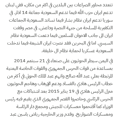
تتعدد محاور الصراعات بين البلدين في اكثر من مكان، ففي لبنان
تدعم ايران حزب الله فيما تدعم السعودية جماعة 14 اذار. في
سوريا تدعم ايران نظام بشار فيما تساند السعودية الجماعات
التكفيرية المسلحة من جبهة النصرة وداعش. في مصر وقفت
ايران الى جانب الاخوان المسلمين فيما دعمت السعودية نظام
السيسي. اما في البحرين فقد نصرت ايران الشيعة فيما تدخلت
السعودية عسكريا لحماية نظام ال خليفة.
في اليمن سيطر الحوثيون على صنعاء في 21 سبتمبر 2014
بمساعدة من قوات الحرس الجمهوري والقوات الخاصة اليمنية
المرتبطة بعلي عبد الله صالح واتهم عبد الملك الحوثي في أكثر من
خطاب الرئيس هادي بالفساد ودعم الإرهاب وهاجم الحوثيون
منزل الرئيس هادي في 19 يناير 2015 بعد اشتباكات مع
الحرس الرئاسي وحاصروا القصر الجمهوري الذي يقيم فيه رئيس
الوزراء كما أقتحموا معسكرات للجيش ومجمع دار الرئاسة
ومعسكرات الصواريخ. وقدم وزير الخارجية رياض ياسين عبد