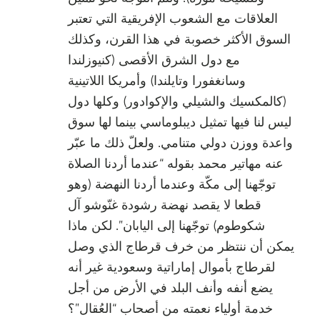
العلاقات مع الشعوب الإفريقية التي تعتبر
السوق الأكثر خصوبة في هذا القرن، وكذلك
مع دول الشرق الأقصى (كنيوزلندا
وسانغفورا وتايلندا) وأمريكا اللاتينية
(كالمكسيك والشيلي والإكوادور) وكلها دول
ليس لنا فيها تمثيل ديبلوماسي بينما لها سوق
واعدة ووزن دولي متنامي. ولعلّ ذلك ما عبّر
عنه مهاتير محمد بقوله “عندما أردنا الصلاة
توجّهنا إلى مكّة وعندما أردنا النهضة (وهو
قطعا لا يقصد نهضة رشودة غنّوشو آل
شكوطوم) توجّهنا إلى اليابان”. لكن ماذا
يمكن أن ننتظر من خرف قرطاج الذي وصل
لقرطاج بأموال إماراتية وسعودية غير أنه
يضع أنفه وأنف البلد في الأرض من أجل
خدمة أولياء نعمته من أصحاب “العُقال”؟