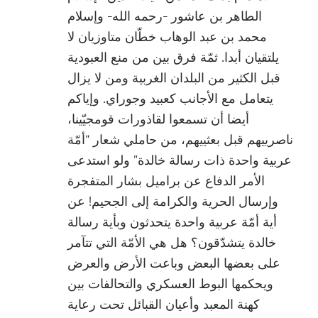
الطاهر بن عاشور -رحمه الله- وإسلام
محمد بن عبد الوهاب خطّان متاوزيان لا
يلتقيان أبدا. ثمّة فرق بين من منع العبودية
قبل الكثير من البلدان الغربية ومن لا يزال
يتعامل مع الأجانب كعبيد وجوراي. وإياكم
أيضا أن تسمعوا لقاذورات قومجيّينا،
ناصرييهم قبل بعثييهم، من حاملي شعار “أمّة
عربية واحدة ذات رسالة خالدة” ولو استدعى
الأمر الدفاع عن براميل بشار المتفجرة
وإرسال الحرية والكرامة إلى الجحيم! عن
أية أمّة عربية واحدة يتحدثون وبأية رسالة
خالدة يتشدّقون؟ هل هي الأمّة التي تتآمر
على بعضها البعض وباعت الأرض والعرض
ويحكمها البوط العسكري والتحالفات بين
كهنة المعبد وأعيان القبائل تحت رعاية