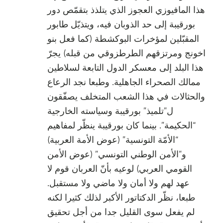
هذا المافيوزي العجوز الذي يتلذذ بتقمّص دور
بورقيبة إلى حد الذوبان فيه، ويتذيّل طابور
المقبّلين لمؤخرات البوكشطة (كما فعل بنو
اخونج ومرتزقهم الطرطزوقي من قبله) يجرّ
هذا البلد إلى معسكر الدول التابعة لسلاطين
ممالك الصحراء الجاهلية. وطبعا نجد الرعاع
والحثالات في هذا الشعب المتخلف يصفّقون
ل”تلميذ” بورقيبة وسياسته الخارجية
“الحكيمة”. بينما كان بورقيبة ينظّر لمفاهيم
“الأمّة التونسية” (عوض الأمة العربية)
و”الأمن الوطني التونسي” (عوض الأمن
القومي العربي) لوعيه بأنّ العربان قوم لا
عهد لهم ولا أمان ولا ماضي ولا مستقبل.
طبعا، نظّر الدكتاتور الأكبر لذلك كثيرا لكنه
لم يفعل سوى القليل جدا من أجل تحقيق