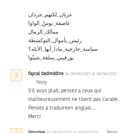
عربان_لكنهم_جرذان
عاصفة_بوسْ_الواوا
ممالك_الرمال
رئيس_بأموال_البوكشطة
سياسة_خارجية_ماذا_أيها_الأبله؟
بورقيبي_سلعة_شينْوا
faycal badreddine
on 04/04/2015 at 04/04/2015
2
Reply
S’il vous plait, pensez a ceux qui
malheureusement ne lisent pas l’arabe.
Pensez a traduireen anglais….
Merci
Houcine
Reply
on 04/04/2015 at 04/04/2015