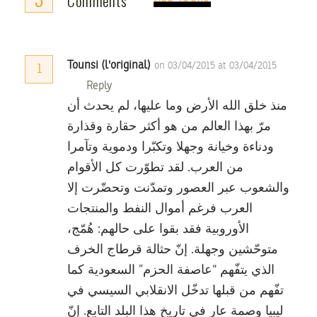
Comments
Tounsi (l'original)
on 03/04/2015 at 03/04/2015
1
Reply
منذ خلق الله الأرض وما عليها، لم يحدث أن
مرّ بهذا العالم من هو أكثر حقارة وقذارة
ودناءة وخيانة وجهلا وتكبّرا ودموية وتآمرا
من العرب. لقد تطوّرت كل الأقوام
والشعوب عبر العصور وتمدّنت وتحضّرت إلا
العرب فرغم أموال النفط والمنتجات
الأوروبية فقد بقوا على حالهم: هُمّج،
متوحّشين وجهلة. إنّ حثالة قرطاج الخرف
الذي يتفّهم “عاصفة الحزم” السعودية كما
تفّهم من قبلها تدخّل الانقلابي السيسي في
ليبيا وصمة عار في تاريخ هذا البلد التابع. إنّ