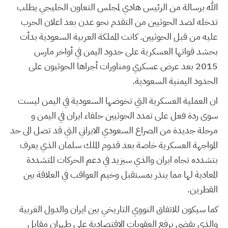
الله برسالة من الرئيس هادي لمجلس التعاون الخليجي يطلب
تدخله لصد الحوثيين من التقدم نحو عدن بعد اعلان الحرب
عليه من قبل الحوثيين. كانت المملكة العربية السعودية بدأت
بحشد قواتها العسكرية على حدود اليمن في أواخر مارس
2015 بعد عرض عسكري ومناورات أجراها الحوثيون على
الحدود اليمنية السعودية.
ان العملية العسكرية التي تخوضها السعودية في اليمن ليست
سوى ردة فعل على تمدد الحوثيين حلفاء ايران في اليمن و
مرحلة جديدة من الصراع السعودي الايراني التي قد تصل الى حد
المواجهة العسكرية خاصة بعد قدوم الملك سلمان الذي يعرف
بتشدده تجاه ايران والذي سيزيد في دعم الحركات المتشددة
المعادية لها مما ينذر بمستقبل وخيم العواقب في العلاقة بين
القطرين.
كما سيكون للاتفاق النووي التاريخي بين ايران والدول الغربية
والذي يقضي برفع العقوبات الاقتصادية على طهران مقابل