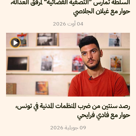
السلطة تمارس ”التصفية القضائية“ لمرفق العدالة،
حوار مع غيلان الجلاصي
2026
أوت
04
رصد سنتين من ضرب المنظمات المدنية في تونس،
حوار مع فادي فرايحي
2026
جويلية
09