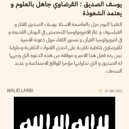
يوسف الصديق : القرضاوي جاهل بالعلوم و
يعتمد الشعوذة
التقينا اليوم بنزل بالعاصمة الاستاذ يوسف الصديق المفكر و
الفيلسوف و عالم الانثروبولوجيا المتخصص في اليونان القديمة و
في انثروبولوجيا القرآن و تمحور اللقاء حول دعوته الاخيرة
للقرضاوي لمناظرة تلفزية على احدى القنوات التلفزية وحاولنا
تبين ردة فعل هذا الاخير و موقفه من هذه الدعوة التي وجهها
له الصديق و التي تداولتها مؤخرا المواقع الاجتماعية و عديد
الصحف.
WALID LARBI
07
Apr
2012