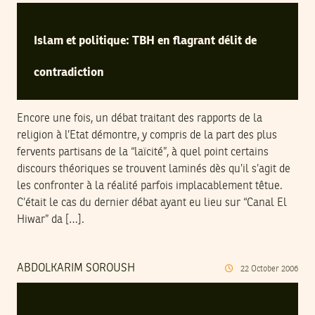
Islam et politique: TBH en flagrant délit de
contradiction
Encore une fois, un débat traitant des rapports de la
religion à l’Etat démontre, y compris de la part des plus
fervents partisans de la “laïcité”, à quel point certains
discours théoriques se trouvent laminés dès qu’il s’agit de
les confronter à la réalité parfois implacablement têtue.
C’était le cas du dernier débat ayant eu lieu sur “Canal El
Hiwar” da […].
ABDOLKARIM SOROUSH
22
October
2006