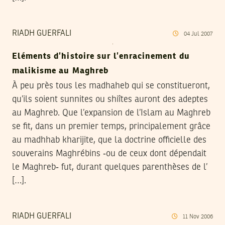
RIADH GUERFALI
04
Jul
2007
Eléments d’histoire sur l’enracinement du
malikisme au Maghreb
À peu près tous les madhaheb qui se constitueront,
qu’ils soient sunnites ou shiîtes auront des adeptes
au Maghreb. Que l’expansion de l’Islam au Maghreb
se fit, dans un premier temps, principalement grâce
au madhhab kharijite, que la doctrine officielle des
souverains Maghrébins ‑ou de ceux dont dépendait
le Maghreb‑ fut, durant quelques parenthèses de l’
[…].
RIADH GUERFALI
11
Nov
2006