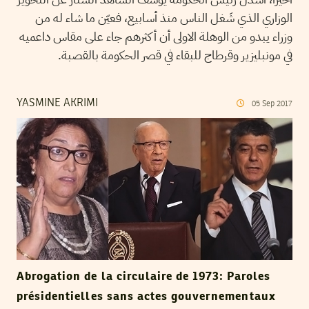
الوزاري الذي شَغل الناس منذ أسابيع، فعيّن ما شاء له من
وزراء يبدو من الوهلة الاولى أن أكثرهم جاء على مقاس داعميه
في مونبليزير وقرطاج للبقاء في قصر الحكومة بالقصبة.
YASMINE AKRIMI
05
Sep
2017
Abrogation de la circulaire de 1973: Paroles
présidentielles sans actes gouvernementaux