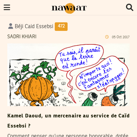
Béji Caid Essebsi
472
SADRI KHIARI
05
Oct
2017
Kamel Daoud, un mercenaire au service de Caïd
Essebsi ?
Comment penser qu’une personne honorable, dotée