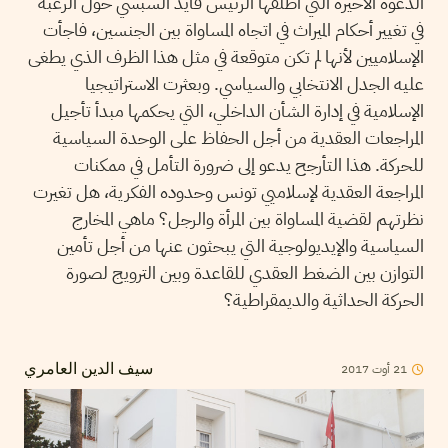
الدعوة الأخيرة التي أطلقها الرئيس قايد السبسي حول الرغبة
في تغيير أحكام الميراث في اتجاه المساواة بين الجنسين، فاجأت
الإسلاميين لأنها لم تكن متوقعة في مثل هذا الظرف الذي يطغى
عليه الجدل الانتخابي والسياسي. وبعثرت الاستراتيجيا
الإسلامية في إدارة الشأن الداخلي، التي يحكمها مبدأ تأجيل
المراجعات العقدية من أجل الحفاظ على الوحدة السياسية
للحركة. هذا التأرجح يدعو إلى ضرورة التأمل في ممكنات
المراجعة العقدية لإسلاميي تونس وحدوده الفكرية، هل تغيرت
نظرتهم لقضية المساواة بين المرأة والرجل؟ ماهي المخارج
السياسية والإيديولوجية التي يبحثون عنها من أجل تأمين
التوازن بين الضغط العقدي للقاعدة وبين الترويج لصورة
الحركة الحداثية والديمقراطية؟
2017
أوت
21
سيف الدين العامري