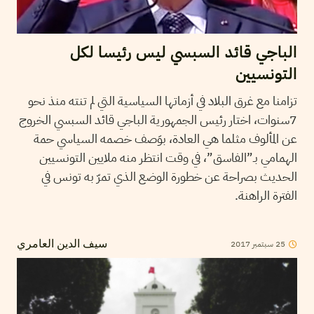
الباجي قائد السبسي ليس رئيسا لكل
التونسيين
تزامنا مع غرق البلاد في أزماتها السياسية التي لم تنته منذ نحو
7سنوات، اختار رئيس الجمهورية الباجي قائد السبسي الخروج
عن المألوف مثلما هي العادة، بوَصف خصمه السياسي حمة
الهمامي بـ”الفاسق”، في وقت انتظر منه ملايين التونسيين
الحديث بصراحة عن خطورة الوضع الذي تمرّ به تونس في
الفترة الراهنة.
2017
سبتمبر
25
سيف الدين العامري