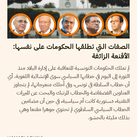
الصفات التي تطلقها الحكومات على نفسها:
الأقنعة الزائفة
لم تملك الحكومات التونسية المتعاقبة على إدارة البلاد منذ
الثورة إلى اليوم في خطابها السياسي سوى الإنشائية اللغوية. أي
أن خطاب السلطة في تونس، وفي أحلك منعرجاتها، لم يتجاوز
العناوين الفضفاضة والخطاب المرتبك والبحث عن المبررات
التقنية، دستورية كانت أم سياسية، في حين أن مضامين
الخطاب السياسي السلطوي لم تحتوي جوهرا مقنعا وهي
بذلك مليئة بالحشو.