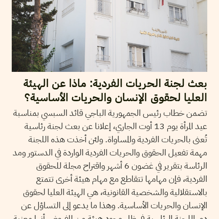
بعث لجنة الحريات الفردية: ماذا عن الهيئة
العليا لحقوق الإنسان والحريات الأساسية؟
تضمن خطاب رئيس الجمهورية الباجي قائد السبسي بمناسبة
عيد المرأة يوم 13 أوت الجاري، إعلانا عن بعث لجنة رئاسية
تُعنى بالحريات الفردية والمساواة. ولئن أخذت هذه اللجنة
مهمة تفعيل الحقوق والحريات الفردية الواردة في الدستور ومد
الرئاسة بتقرير في غضون 6 أشهر واقتراح مجلة للحقوق
الفردية، فإن مهامها تتقاطع مع مهام هيئة أخرى تتمتع
بالاستقلالية والشخصية القانونية، هي الهيئة العليا لحقوق
الإنسان والحريات الأساسية. وهذا ما يدعو إلى التساؤل عن
دور اللجنة الرئاسية في ظل وجود هيئة من المفروض أنها معنية