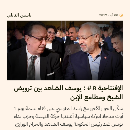
2017
أوت
08
ياسين النابلي
الإفتتاحية 8# : يوسف الشاهد بين ترويض
الشيخ ومطامع الإبن
شكّل الحوار الأخير مع راشد الغنوشي على قناة نسمة يوم 1
أوت مدخلا لمعركة سياسية أعلنتها حركة النهضة وحزب نداء
تونس ضد رئيس الحكومة يوسف الشاهد والحزام الوزاري