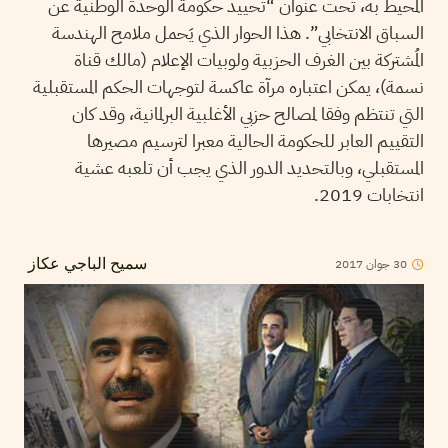
المحيط به، تحت عنوان “تحييد حكومة الوحدة الوطنية عن
السباق الانتخابي”. هذا الحوار الذي يَحمل ملامح الهندسة
المُشتركة بين الغرف الحزبية ولوبيات الإعلام (مالك قناة
نسمة)، يمكن اعتباره مرآة عاكسة لتوجهات الحكم المستقبلية
التي تنتظم وفقا لمصالح حزبي الأغلبية البرلمانية، وقد كان
التقييم العابر للحكومة الحالية معبرا لترسيم مصيرها
المستقبلي، وبالتحديد الدور الذي يجب أن تلعبه عشية
انتخابات 2019.
2017
جوان
30
سميح الباجي عكاز