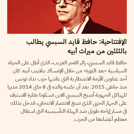
الإفتتاحية: حافظ قايد السبسي يطالب
بالثلثين من ميراث أبيه
حافظ قايد السبسي، زائر الفجر الغريب، الذي أطل على الحياة
السياسية -بعد الثورة- من خلال الإمساك بتلابيب أبيه. كان
أحد عناوين الأزمة الانشطارية التي عاشها حزب نداء تونس
منذ جانفي 2015. بعد أن نصّبه والده في 8 ماي 2014 مديرا
للهياكل الجهوية أصبح السبسي الابن مَسكونا بفكرة الاستيلاء
على الجهاز الحزبي الذي صنع الانتصار الانتخابي، فدخل بذلك
في مسار إزاحة طويل ضد الهيئة التأسيسية التي استقال
معظم أعضاءها من الحزب.