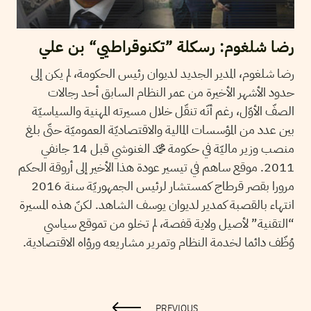
رضا شلغوم: رسكلة ”تكنوقراطيي“ بن علي
رضا شلغوم، المدير الجديد لديوان رئيس الحكومة، لم يكن إلى
حدود الأشهر الأخيرة من عمر النظام السابق أحد رجالات
الصفّ الأوّل، رغم أنّه تنقّل خلال مسيرته المهنية والسياسيّة
بين عدد من المؤسسات المالية والاقتصاديّة العموميّة حتّى بلغ
منصب وزير ماليّة في حكومة محمّد الغنوشي قبل 14 جانفي
2011. موقع ساهم في تيسير عودة هذا الأخير إلى أروقة الحكم
مرورا بقصر قرطاج كمستشار لرئيس الجمهوريّة سنة 2016
انتهاء بالقصبة كمدير لديوان يوسف الشاهد. لكنّ هذه المسيرة
“التقنية” لأصيل ولاية قفصة، لم تخلو من تموقع سياسي
وُظّف دائما لخدمة النظام وتمرير مشاريعه ورؤاه الاقتصادية.
PREVIOUS