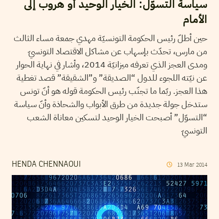
سياسة التسوّل: الخيار الوحيد أو هروب إلى
الأمام
حين أطلّ رئيس الحكومة التونسيّة مهدي جمعة مساء الثالث
من مارس، تحدّث بإسهاب عن مشاكل الاقتصاد التونسيّ
ومدى العجز الذي تعرفه ميزانيّة 2014، وأشار في نهاية الحوار
عن نيّته اللجوء للدول “الصديقة” و”الشقيقة” قصد تغطية
هذا العجز. ربّما ما تجنّب رئيس الحكومة قوله هو أنّ تونس
ستدخل جولة جديدة من طرق الأبواب والشحاذة وأنّ سياسة
“التسوّل” أصبحت الخيار الوحيد لتسكين معاناة الشعب
التونسيّ
HENDA CHENNAOUI
13
Mar
2014