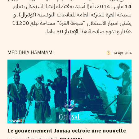
14 مارس 2014، أمرًا أسند بمقتضاه إمتياز استغلال يتعلق
بسبخة الغرة للشركة العامة للملاحات التونسية (كوتيزال). و
يغطي امتياز الاستغلال “سبخة الغرة” مساحة تبلغ 11200
هكتار و تدوم صلاحية هذا الإمتياز 30 عاما.
MED DHIA HAMMAMI
14
Apr
2014
Le gouvernement Jomaa octroie une nouvelle