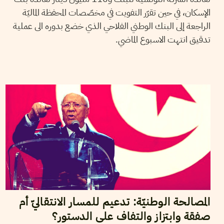
الإسكان، في حين تقرّر التفويت في مخصّصات المحفظة الماليّة
الراجعة إلى البنك الوطني الفلاحي الذي خضع بدوره الى عملية
تدقيق انتهت الاسبوع الماضي.
2015
جويلية
24
سميح الباجي عكاز
المصالحة الوطنيّة: تدعيم للمسار الانتقاليّ أم
صفقة وابتزاز والتفاف على الدستور؟