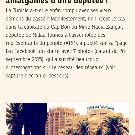
amalgames d’une députée !
La Tunisie a-t-elle enfin rompu avec ses vieux
démons du passé ? Manifestement, non! C’est le cas
dans la capitale du Cap Bon où Mme Nadia Zangar,
députée de Nidaa Tounes à l’assemblée des
représentants du peuple (ARP), a publié sur sa “page
fan Facebook” un statut avec 7 photos (datant du 28
septembre 2015), qui a suscité beaucoup
d’interrogations sur le réseau des réseaux. (voir
capture d’écran ci-dessous).
SAMIH BEJI OKKEZ
26
Aug
2015