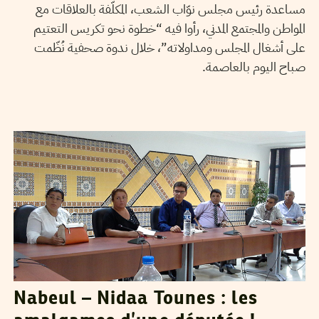
مساعدة رئيس مجلس نوّاب الشعب، المكلّفة بالعلاقات مع
المواطن والمجتمع المدني، رأوا فيه “خطوة نحو تكريس التعتيم
على أشغال المجلس ومداولاته”، خلال ندوة صحفية نُظّمت
صباح اليوم بالعاصمة.
ABDEL AZIZ HALI
29
Sep
2015
Nabeul – Nidaa Tounes : les