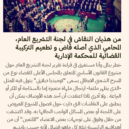
من هذيان النقاش في لجنة التشريع العام،
المحامي الذي أصله قاض و تطعيم التركيبة
القضائية للمحكمة الإدارية
خطر ببالى وأنا مستغرق في قراءة تقرير لجنة التشريع العام حول
مشروع القانون الأساسي المتعلق يالمجلس الأعلى للقضاء نوع من
المسرح الشعبي الايطالي يسمى “كوميديا ديلارتي” يتولى فيه الممثل
-الذي يظهر ملثما- ارتجال ملهاة متميزة إما بالسذاجة أو المكر أو
البراعة . ولا أدري لماذا اعتقدت أن أحد هذه الأوصاف يمكن أن
ينطبق على النقاشات التي دارت حول فصول المشروع المعروض
على اللجنة أو بعض المسائل الواجب الحاقها به. وقد اكتشفت
من خلال وقوفي على توجهات بعض الاعضاء “الملثمين” أن من
أهدافهم الرئيسية تتبّع كل ماهو قضائي لأنه حسب رؤيتهم