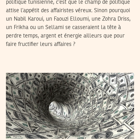
politique tunisienne, c’est que le champ de politique
attise l’appétit des affairistes véreux. Sinon pourquoi
un Nabil Karoui, un Faouzi Elloumi, une Zohra Driss,
un Frikha ou un Sellami se casseraient la tête à
perdre temps, argent et énergie ailleurs que pour
faire fructifier leurs affaires ?
YASSINE BELLAMINE
25
Jun
2015