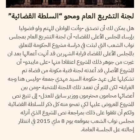
لجنة التشريع العام ومحو “السلطة القضائية”
هل يمكن لك أن تصدق -وأنت المواطن المهتم ولو فضوليا
بإرساء المجلس الأعلى للقضاء- أن لجنة التشريع العام بمجلس
نواب الشعب التي لبثت في دراسة مشروع الحكومة المتعلق
بالمجلس الأعلى للقضاء قرابة الشهرين قد أنهت أعمالها بعد ان
غيرت من جوهر ذلك المشروع اعتقادا منها -على مايبدو- أن
المشروع الأصلي قد أعدته لجنة فنية مكونة من قضاة تم
تشكيلها على عهد حكومة السيد مهدي جمعة -وليس هنا وجه
الغرابة- لكن المثير أن تعمد تلك اللجنة المنتخبة -ومن بين
أعضائها محامون محترمون ووزير سابق للعدل- إلى تتبع نص
المشروع المعروض عليها لكي تمحو منه كل ذكر للسلطة القضائية
ولكم أن تقفوا على ذلك بمراجعة نص المشروع الذي أنزله
مجلس نواب الشعب بموقعه يوم 8 ماي 2015 في انتظار
إحالته عل الجلسة العامة.