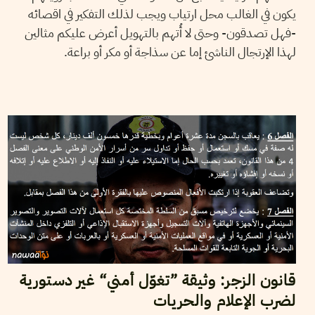
يكون في الغالب محل ارتياب ويجب لذلك التفكير في اقصائه
-فهل تصدقون- وحتى لا أُتهم بالتهويل أعرض عليكم مثالين
لهذا الإرتجال الناشئ إما عن سذاجة أو مكر أو براعة.
2015
أفريل
25
خولة العشي
قانون الزجر: وثيقة ”تغوّل أمني“ غير دستورية
لضرب الإعلام والحريات