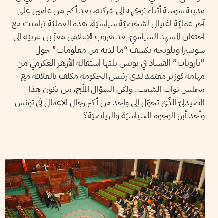
مدينة سوسة أثناء توجّهه إلى شركته، بعد أكثر من عامين على
آخر عمليّة اغتيال لشخصيّة سياسيّة. هذه العمليّة تزامنت مع
احتقان المشهد السياسيّ بعد هروب الإعلامي معزّ بن غربيّة إلى
سويسرا وتلويحه بكشف “ما لديه من معلومات” حول
“بارونات” الفساد في تونس تلتها استقالة الأزهر العكرمي من
مهامه كوزير معتمد لدى رئيس الحكومة مكلف بالعلاقة مع
مجلس نواب الشعب. ولكن السؤال الملّح، من يكون هذا
الصيدليّ الذّي تحوّل إلى واحد من أكبر رجال الأعمال في تونس
وأحد أبرز الوجوه السياسيّة والرياضيّة؟
ABDEL AZIZ HALI
07
Sep
2015