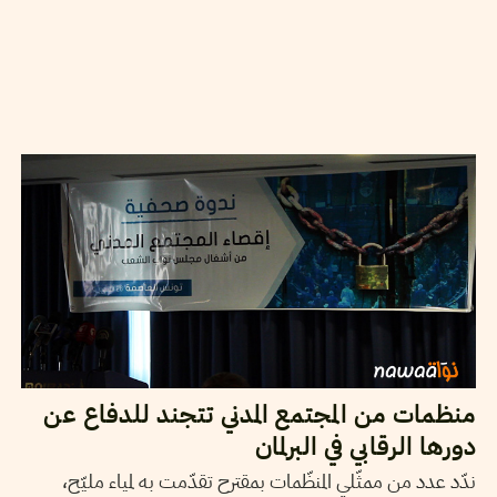
2015
أكتوبر
26
غسان بن خليفة
منظمات من المجتمع المدني تتجند للدفاع عن
دورها الرقابي في البرلمان
ندّد عدد من ممثّلي المنظّمات بمقترح تقدّمت به لمياء مليّح،