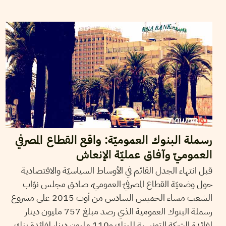
2015
أوت
19
سميح الباجي عكاز
رسملة البنوك العموميّة: واقع القطاع المصرفي
العموميّ وآفاق عمليّة الإنعاش
قبل انتهاء الجدل القائم في الأوساط السياسيّة والاقتصادية
حول وضعيّة القطاع المصرفيّ العموميّ، صادق مجلس نوّاب
الشعب مساء الخميس السادس من أوت 2015 على مشروع
رسملة البنوك العمومية الذي رصد مبلغ 757 مليون دينار
لفائدة الشركة التونسية للبنك و110 مليون دينار لفائدة بنك