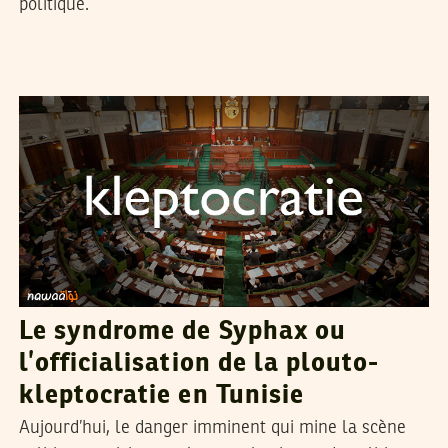
politique.
HICHEM MUSTAPHA
06
Aug
2015
Le syndrome de Syphax ou
l’officialisation de la plouto-
kleptocratie en Tunisie
Aujourd’hui, le danger imminent qui mine la scène