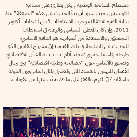
مصطلح المصالحة الوطنيّة لم يكن بطارئ على مسامع
التونسيّين، حيث سبق أن بدأ الحديث عن هذه “الصفقة” منذ
بداية الفترة الانتقاليّة وحرب الاستقطاب قبيل انتخابات أكتوبر
2011. وإن كان المعطى السياسيّ والرغبة في استقطاب
التجمعيّين والاستفادة من أصواتهم هو الدافع الاساسيّ
للحديث عن المصالحة في تلك الفترة، فإنّ مشروع القانون الذّي
طرحته رئاسة الجمهوريّة منذ أيّام غلب عليه الشأن الاقتصاديّ
وتمحور بالأساس حول “مصالحة وطنيّة اقتصاديّة” بين رجال
الأعمال المتهمين بالفساد المالي والاضرار بالمال العام وبين الدولة
واسقاط كلّ التهم والقفز على ما قد يترتّب عنها من عقوبات.
2015
ماي
10
أحمد الرحموني