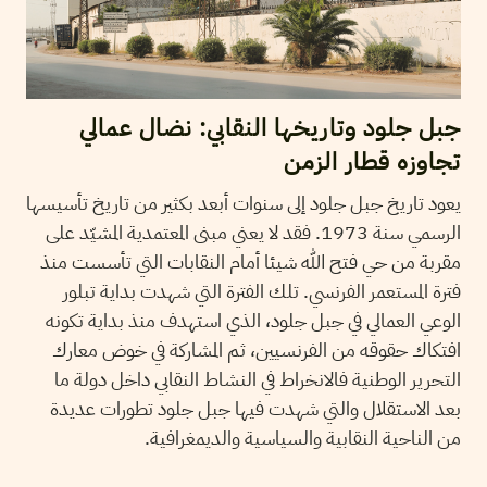
جبل جلود وتاريخها النقابي: نضال عمالي
تجاوزه قطار الزمن
يعود تاريخ جبل جلود إلى سنوات أبعد بكثير من تاريخ تأسيسها
الرسمي سنة 1973. فقد لا يعني مبنى المعتمدية المشيّد على
مقربة من حي فتح الله شيئا أمام النقابات التي تأسست منذ
فترة المستعمر الفرنسي. تلك الفترة التي شهدت بداية تبلور
الوعي العمالي في جبل جلود، الذي استهدف منذ بداية تكونه
افتكاك حقوقه من الفرنسيين، ثم المشاركة في خوض معارك
التحرير الوطنية فالانخراط في النشاط النقابي داخل دولة ما
بعد الاستقلال والتي شهدت فيها جبل جلود تطورات عديدة
من الناحية النقابية والسياسية والديمغرافية.