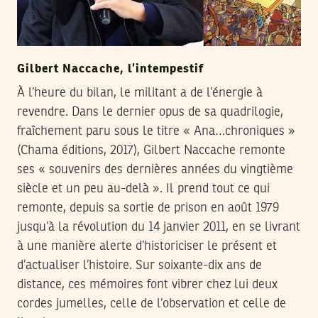
Gilbert Naccache, l’intempestif
À l’heure du bilan, le militant a de l’énergie à
revendre. Dans le dernier opus de sa quadrilogie,
fraîchement paru sous le titre « Ana…chroniques »
(Chama éditions, 2017), Gilbert Naccache remonte
ses « souvenirs des dernières années du vingtième
siècle et un peu au-delà ». Il prend tout ce qui
remonte, depuis sa sortie de prison en août 1979
jusqu’à la révolution du 14 janvier 2011, en se livrant
à une manière alerte d’historiciser le présent et
d’actualiser l’histoire. Sur soixante-dix ans de
distance, ces mémoires font vibrer chez lui deux
cordes jumelles, celle de l’observation et celle de