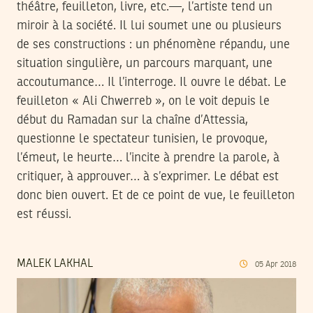
théâtre, feuilleton, livre, etc.—, l’artiste tend un
miroir à la société. Il lui soumet une ou plusieurs
de ses constructions : un phénomène répandu, une
situation singulière, un parcours marquant, une
accoutumance… Il l’interroge. Il ouvre le débat. Le
feuilleton « Ali Chwerreb », on le voit depuis le
début du Ramadan sur la chaîne d’Attessia,
questionne le spectateur tunisien, le provoque,
l’émeut, le heurte… l’incite à prendre la parole, à
critiquer, à approuver… à s’exprimer. Le débat est
donc bien ouvert. Et de ce point de vue, le feuilleton
est réussi.
MALEK LAKHAL
05
Apr
2018