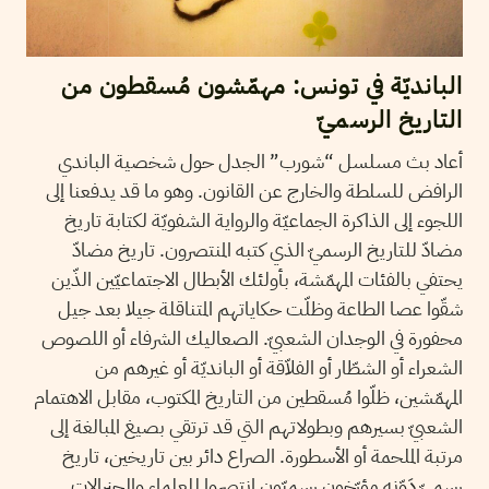
البانديّة في تونس: مهمّشون مُسقطون من
التاريخ الرسميّ
أعاد بث مسلسل “شورب” الجدل حول شخصية الباندي
الرافض للسلطة والخارج عن القانون. وهو ما قد يدفعنا إلى
اللجوء إلى الذاكرة الجماعيّة والرواية الشفويّة لكتابة تاريخ
مضادّ للتاريخ الرسميّ الذي كتبه المنتصرون. تاريخ مضادّ
يحتفي بالفئات المهمّشة، بأولئك الأبطال الاجتماعيّين الذّين
شقّوا عصا الطاعة وظلّت حكاياتهم المتناقلة جيلا بعد جيل
محفورة في الوجدان الشعبيّ. الصعاليك الشرفاء أو اللصوص
الشعراء أو الشطّار أو الفلاّقة أو البانديّة أو غيرهم من
المهمّشين، ظلّوا مُسقطين من التاريخ المكتوب، مقابل الاهتمام
الشعبيّ بسيرهم وبطولاتهم التي قد ترتقي بصيغ المبالغة إلى
مرتبة الملحمة أو الأسطورة. الصراع دائر بين تاريخين، تاريخ
رسميّ دَوّنه مؤرّخون رسميّون انتصروا للعلماء والجنرالات