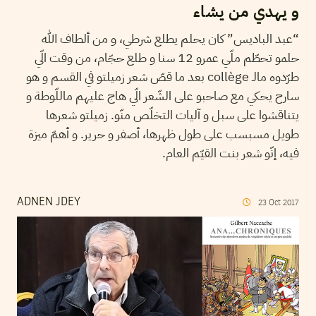
و يهدي من يشاء
“عبد الباديس” كان يحلم يطلع شرطي، و من ألطاف الله
حلمو تحطّم ملّي عمرو 12 سنا و طلع حجّام، من وقت الّي
طرّدوه مالـ collège بعد ما قصّ شعر زميلتو في القسم و هو
سارح يحكي مع صاحبو على الشّعر الّي هاج عليهم ماللّوطة و
يتناقشوا على سبل و آليات التخلّص منّو. زميلتو شعرها
طويل مسبسب على طول ظهرها، أصفر و حرير. و أهمّ ميزة
فيه، إنّو شعر بنت القيّم العام.
ADNEN JDEY
23
Oct
2017