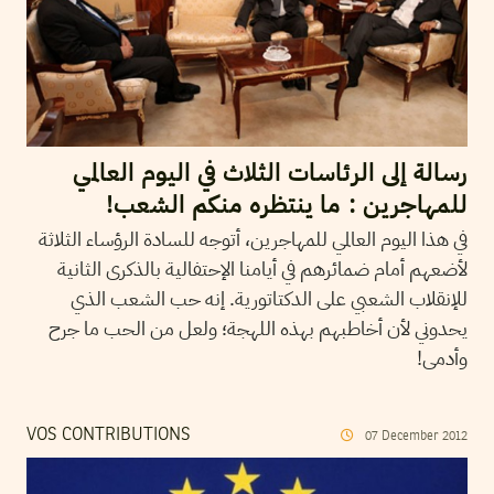
رسالة إلى الرئاسات الثلاث في اليوم العالمي
للمهاجرين : ما ينتظره منكم الشعب!
في هذا اليوم العالمي للمهاجرين، أتوجه للسادة الرؤساء الثلاثة
لأضعهم أمام ضمائرهم في أيامنا الإحتفالية بالذكرى الثانية
للإنقلاب الشعبي على الدكتاتورية. إنه حب الشعب الذي
يحدوني لأن أخاطبهم بهذه اللهجة؛ ولعل من الحب ما جرح
وأدمى!
VOS CONTRIBUTIONS
07
December
2012