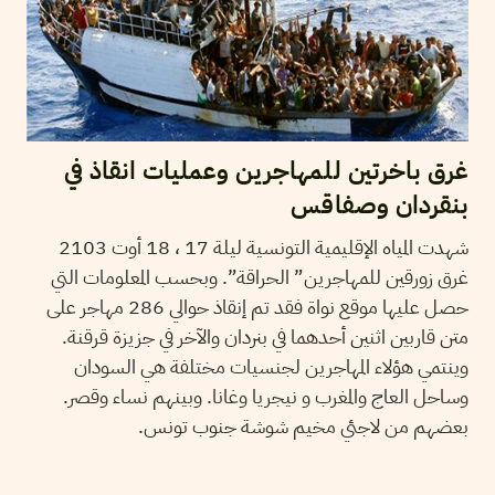
غرق باخرتين للمهاجرين وعمليات انقاذ في
بنقردان وصفاقس
شهدت المياه الإقليمية التونسية ليلة 17 ، 18 أوت 2103
غرق زورقين للمهاجرين” الحراقة”. وبحسب المعلومات التي
حصل عليها موقع نواة فقد تم إنقاذ حوالي 286 مهاجر على
متن قاربين اثنين أحدهما في بنردان والآخر في جزيزة قرقنة.
وينتمي هؤلاء المهاجرين لجنسيات مختلفة هي السودان
وساحل العاج والمغرب و نيجريا وغانا. وبينهم نساء وقصر.
بعضهم من لاجئي مخيم شوشة جنوب تونس.