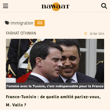
Immigration
102
FARHAT OTHMAN
29
Apr
2014
France-Tunisie : de quelle amitié parlez-vous,
M. Valls ?