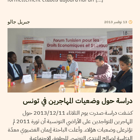
formellement établis aujourd’hui un […]
2013
نوفمبر
13
جبريل جالو
دراسة حول وضعيات المهاجرين في تونس
كشفت دراسة صدرت يوم الثلاثاء 2013/12/11 حول
المهاجرين المتواجدين على الأراضي التونسية أن ثورة 2011 لم
تؤثرعلى وضعيات هؤلاء. وأعلت الباحثة إيمان الغضيوي معدّة
الدرّاسة لصالح المنتدى التونسي للحقوق الاجتماعية