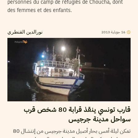
personnes du camp de réfugiés de Choucha, dont
des femmes et des enfants.
2013
جويلية
16
نورالدين القنطري
قارب تونسي ينقذ قرابة 80 شخص قرب
سواحل مدينة جرجيس
تمكن ليلة أمس بحار أصيل مدينة جرجيس من إنتشال 80