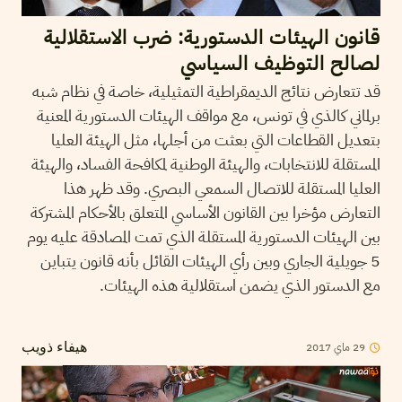
قانون الهيئات الدستورية: ضرب الاستقلالية
لصالح التوظيف السياسي
قد تتعارض نتائج الديمقراطية التمثيلية، خاصة في نظام شبه
برلماني كالذي في تونس، مع مواقف الهيئات الدستورية المعنية
بتعديل القطاعات التي بعثت من أجلها، مثل الهيئة العليا
المستقلة للانتخابات، والهيئة الوطنية لمكافحة الفساد، والهيئة
العليا المستقلة للاتصال السمعي البصري. وقد ظهر هذا
التعارض مؤخرا بين القانون الأساسي المتعلق بالأحكام المشتركة
بين الهيئات الدستورية المستقلة الذي تمت المصادقة عليه يوم
5 جويلية الجاري وبين رأي الهيئات القائل بأنه قانون يتباين
مع الدستور الذي يضمن استقلالية هذه الهيئات.
2017
ماي
29
هيفاء ذويب