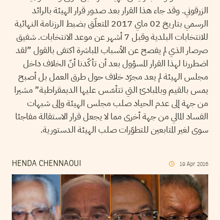
الزرقوني. وقد جاء هذا القرار بعد صدور قرار الهيئة بالرائد
الرسمي بتاريخ 02 ماي 2017 المتعلّق بضبط الرزنامة النهائية
للانتخابات البلدية وقبل 7 أشهر عن موعد الانتخابات. شفيق
صرصار الذي لم يفصح عن الأسباب المباشرة اكتفى بالقول ”لقد
اضطررنا لهذا القرار المسؤول بعد أن تأكّدنا أنّ الخلاف داخل
مجلس الهيئة لم يعد مجرّد خلاف حول طرق العمل بل أصبح
يمس بالقيم وبالمبادئ التي تتأسّس عليها الديمقراطية” مشيرا
من جهة إلى عدم الحياد صلب مجلس الهيئة وإلى شبهات
الفساد المالي من جهة أخرى مما لا يجعل قرار الاستقالة مفاجئا
سوى لغير المتابعين للتطوّرات صلب الهيئة الدستورية.
HENDA CHENNAOUI
19
Apr
2016