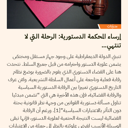
إرساء المحكمة الدستورية: الرحلة التي لا
تنتهي…
تنبني الدولة الديمقراطية على وجود جهاز مستقل ومختصّ
يضمن علوية الدستور واحترامه من قبل جميع السلط. نتحدث
هنا على القضاء الدستوري الذي يقوم بالضرورة بوضع نظام
رقابة فعلية وناجعة على أعمال السلطة التشريعية. ولئن عرف
التاريخ الدستوري تمييزا بين الرقابة الدستورية السياسية
والرقابة القضائية، فإن هذه الأخيرة هي التي “تضمن مبدئيا
تناول مسألة دستورية القوانين من وجهة نظر قانونية بحتة
دون التأثر بالاعتبارات السياسية”[1]. ورغم أن الرقابة
القضائية ليست النتيجة الحتمية لعلوية الدستور، فإنها تبقى
الوسيلة الأنسب لفرض علويّته بالنظر إلى جملة من الاعتبارات