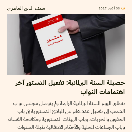
2017
أكتوبر
03
سيف الدين العامري
حصيلة السنة البرلمانية: تفعيل الدستور آخر
اهتمامات النواب
تنطلق اليوم السنة البرلمانية الرابعة ولم يتوصل مجلس نواب
الشعب إلى تفعيل عدد هام من المبادئ الدستورية في باب
الحقوق والحريات، وباب الهيئات الدستورية ومكافحة الفساد،
وباب الجماعات المحلية والأحكام الانتقالية طيلة السنوات