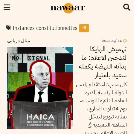
Instances constitutionnelles
19
2023
أوت
14
منال دربالي
تهميش الهايكا
لتدجين الاعلام: ما
بدأته النهضة يكمله
سعيد بامتياز
كان مشهد استقدام رئيس
الدولة للرئيسة المديرة
العامة للتلفزة التونسية،
يوم 04 أوت الجاري،
بمثابة تتويج لتدخّل
السلطة التنفيذية في
المشهد الإعلامي ونسفها