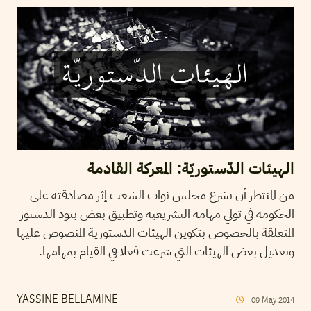
الهيئات الدّستوريّة: المعركة القادمة
من المنتظر أن يشرع مجلس نواب الشعب إثر مصادقته على
الحكومة في تولي مهامه التشريعية وتطبيق بعض بنود الدستور
المتعلقة بالخصوص بتكوين الهيئات الدستورية المنصوص عليها
وتعديل بعض الهيئات التي شرعت فعلا في القيام بمهامها.
YASSINE BELLAMINE
09
May
2014