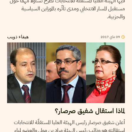
فيها الهيئة العليا المستقلة للانتخابات تطرح تساؤلا مُهمّا حول
مستقبل المسار الانتخابي ومدى تأثّره بالموزاين السياسية
والحزبية.
2017
ماي
09
هيفاء ذويب
لماذا استقال شفيق صرصار؟
أعلن شفيق صرصار رئيس الهيئة العليا المستقلّة للانتخابات
استقالته هو ونائب رئيس الهيئة مراد بن مولى والعضو لمياء