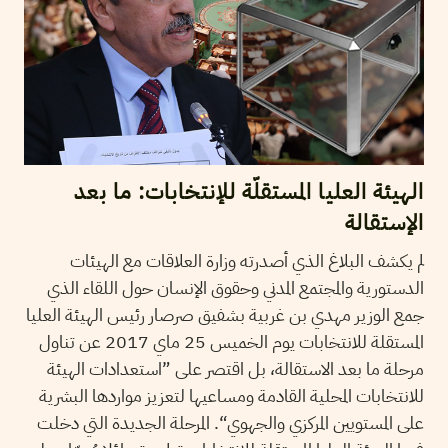
الهيئة العليا المستقلّة للإنتخابات: ما بعد
الإستقالة
لم يكشف البلاغ الذي أصدرته وزارة العلاقات مع الهيئات
الدستورية والمجتمع المدني وحقوق الإنسان حول اللقاء الذي
جمع الوزير مهدي بن غربية بشفيق صرصار رئيس الهيئة العليا
المستقلة للانتخابات يوم الخميس 25 ماي 2017 عن تناول
مرحلة ما بعد الاستقالة، بل اقتصر على ”استعدادات الهيئة
للانتخابات المحلية القادمة ومساعيها لتعزيز مواردها البشرية
على المستويين المركزي والجهوي“. المرحلة الجديدة التي دخلت