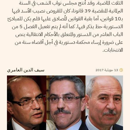
الثلاث lلماضية. وقد أنتج مجلس نواب الشعب في السنة
البرلمانية المنقضية 39 قانونا، كان للقروض نصيب الأسد فيها
بـ10 قوانين، أما بقية القوانين المُصادق عليها فلم يكن للمبادئ
الدستورية حظ يذكر فيها. كما أنه لم يتم تفعيل الفصل 5 من
الباب العاشر من الدستور والمتعلق بالأحكام الانتقالية ينص
على ضرورة إرساء محكمة دستورية في أجل أقصاه سنة من
الانتخابات.
2017
جويلية
13
سيف الدين العامري