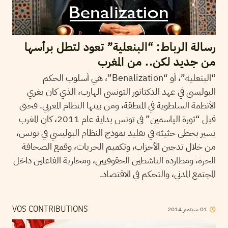
رسالة الرباط: “البنعلية” تعود لتطل برأسها
من جديد لكن.. من المغرب
“البنعلية”، أو “Benalization”، هي أسلوب الحكم
البوليسي في عهد الدكتاتور التونسي الهارب، الذي كان يغري
الأنظمة السلطوية في المنطقة، ومن بينها النظام المغربي. فحتى
قبل “ثورة الياسمين” في تونس بداية عام 2011، كان المغرب
يسير بخطى حثيثة في تقليد نموذج النظام البوليسي في تونس،
من خلال تدجين الأحزاب، وتكميم الحريات، وقمع الصحافة
الحرة، ومطاردة الناشطين الحقوقيين، ومحاربة الفاعلين داخل
المجتمع المدني، والتحكم في الاقتصاد.
2014
سبتمبر
01
VOS CONTRIBUTIONS