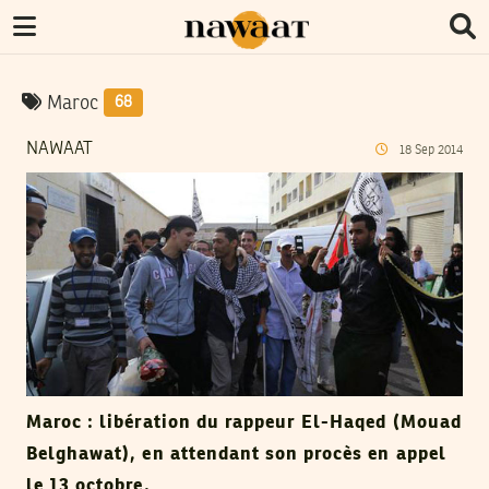
Maroc
68
NAWAAT
18
Sep
2014
Maroc : libération du rappeur El-Haqed (Mouad
Belghawat), en attendant son procès en appel
le 13 octobre.