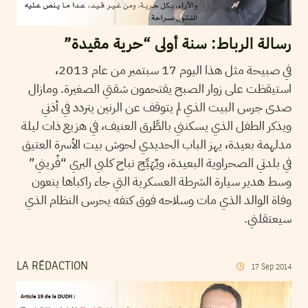
رسالة الرباط: سنة أولى “حرية مقيدة”
في صبيحة مثل هذا اليوم 17 سبتمبر من عام 2013،
استيقظت على زوار الصبح يقتحمون شقتي الصغيرة. ومازال
صدى جرس البيت الذي لم يتوقف عن الرنين يتردد في أذني
ويذكر الطفل الذي يسكنني بالطَّرق العنيف، في هزيع ذات ليلة
مدلهمة بعيدة، يهز الباب الحديدي لحوش بيت الأسرة العتيق
في بلدتي الصحراوية البعيدة، ويٌهَيِّج نباح كلبي البري “فْريني”
وسط هدير سيارة الشرطة العسكرية التي جاء راكباها ينعون
وفاة الوالد الذي مات وسلاحه فوق كتفه يحرس النظام الذي
سيعتقلني.
LA RÉDACTION
17
Sep
2014