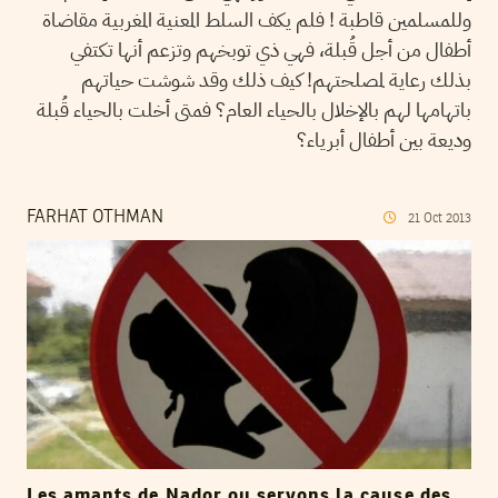
وللمسلمين قاطبة ! فلم يكف السلط المعنية المغربية مقاضاة
أطفال من أجل قُبلة، فهي ذي توبخهم وتزعم أنها تكتفي
بذلك رعاية لمصلحتهم! كيف ذلك وقد شوشت حياتهم
باتهامها لهم بالإخلال بالحياء العام؟ فمتى أخلت بالحياء قُبلة
وديعة بين أطفال أبرياء؟
FARHAT OTHMAN
21
Oct
2013
Les amants de Nador ou servons la cause des