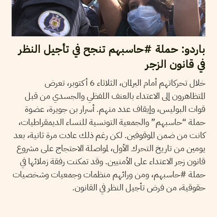
باردو: حملة #حاسبهم تنجح في تأجيل النظر
في قانون الزجر
خلال تحركاتهم أمام البرلمان، الثلاثاء 6 أكتوبر، تعرض
المتظاهرون إلى الاعتداء بالعنف اللفظي والجسدي من قبل
قوات البوليس، وإيقاف عدد منهم. أسرار بن جويرة، عضوة
حملة “حاسبهم” والجمعية التونسية للنساء الديمقراطيات،
كانت من ضمن الموقوفين. لكن رغم ذلك عادت مرة ثانية، بعد
يومين من تاريخ التحرك الأول، لمواصلة الاحتجاج على مشروع
قانون زجر الاعتداء على الأمنيين. وقد تمكنت رفقة زملائها في
حملة #حاسبهم، ومن ورائهم منظمات وجمعيات وشخصيات
حقوقية، من فرض تأجيل النظر في القانون.