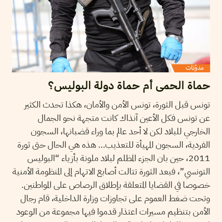
حماة الحمى أم حماة دولة البوليس؟
تونس قبل الثورة، تونس الأمن والأمان، هكذا تحدث الكثير
عن تونس فكل الأعين آنذاك كانت متجهة نحو الجمال
الخارجي للبلاد لكن لا أحد عالم بما وراء قضبانها، السجون
الفردية، السجون المهيأة للتعذيب… هذه هي الحال حتى ثورة
2011، حين بان الجزء المظلم لبلاد ملونة بأزياء “البوليس
التونسي”، فبعد الثورة تتالت أصابع الاتهام إلى المنظومة الأمنية
خصوصا في القضايا المتعلقة بإطلاق الرصاص على المواطنين.
وتحت ضغط العموم على تجاوزات وزارة الداخلية، قام رجال
الأمن بتنظيم مسيرات اعتذار قدموا فيها مجموعة من الوعود