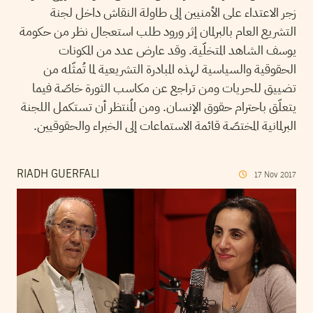
زجر الاعتداء على الأمنيين إلى طاولة النقاش داخل لجنة
التشريع العام بالبرلمان إثر ورود طلب استعجال نظر من حكومة
يوسف الشاهد المتخلّية. وقد عارض عدد من المكونات
الحقوقية والسياسية لهذه المبادرة التشريعية لما تُمثّله من
تضييق للحريات ومن تراجع عن مكاسب الثورة خاصّة فيما
يتعلّق باحترام حقوق الإنسان. ومن المُنتظر أن تستكمل اللجنة
البرلمانية المختصّة قائمة الاستماعات إلى الخبراء والحقوقيين.
RIADH GUERFALI
17
Nov
2017