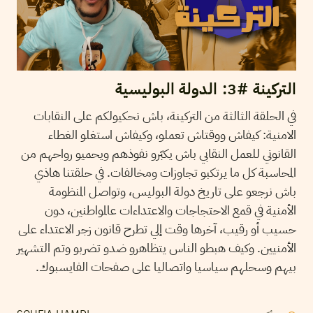
التركينة #3: الدولة البوليسية
في الحلقة الثالثة من التركينة، باش نحكيولكم على النقابات
الامنية: كيفاش ووقتاش تعملو، وكيفاش استغلو الغطاء
القانوني للعمل النقابي باش يكبّرو نفوذهم ويحميو رواحهم من
المحاسبة كل ما يرتكبو تجاوزات ومخالفات. في حلقتنا هاذي
باش نرجعو على تاريخ دولة البوليس، وتواصل المنظومة
الأمنية في قمع الاحتجاجات والاعتداءات عالمواطنين، دون
حسيب أو رقيب، آخرها وقت إلي تطرح قانون زجر الاعتداء على
الأمنيين. وكيف هبطو الناس يتظاهرو ضدو تضربو وتم التشهير
بيهم وسحلهم سياسيا واتصاليا على صفحات الفايسبوك.