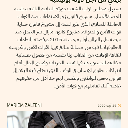
يستهل مجلس نواب الشعب دورته النيابية الثانية بجلسة
للمصادقة على مشروع قانون زجر الاعتداءات ضد القوات
الحاملة للسلاح، الذي تغير اسمه إلى مشروع قانون حماية
قوات الأمن والديوانة. مشروع قانون مازال يثير الجدل منذ
عرضه على البرلمان أول مرة سنة 2015 ورفضته المنظمات
الحقوقية لما فيه من حصانة مبالغ فيها لقوات الأمن وتكريسه
لثقافة الإفلات من العقاب ولما تضمنه من فصول تعسفية
مخالفة للدستور، هدفها تقييد الحريات وفسح المجال أمام
انتهاكات حقوق الإنسان في الوقت الذي تحتاج فيه البلاد إلى
قوانين تحمي المواطنين وتضمن لهم حد أدنى من حقوقهم
خاصة أثناء تعاملهم مع قوات الأمن.
25
أوت
2020
MARIEM ZALFENI