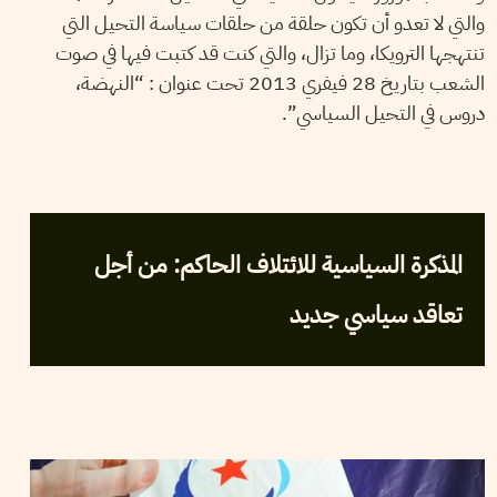
والتي لا تعدو أن تكون حلقة من حلقات سياسة التحيل التي
تنتهجها الترويكا، وما تزال، والتي كنت قد كتبت فيها في صوت
الشعب بتاريخ 28 فيفري 2013 تحت عنوان : “النهضة،
دروس في التحيل السياسي”.
2013
مارس
13
فريق التحرير
المذكرة السياسية للائتلاف الحاكم: من أجل
تعاقد سياسي جديد
VOS CONTRIBUTIONS
03
March
2013