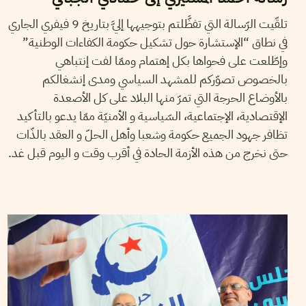
تلقّيت الرّسالة التي تفظَّلتم بتوجيهها إليَّ بتاريخ 9 فيفري الجاري
في نطاق “الإستشارة حول تشكيل حكومة الكفاءات الوطنية”
وإطّلعت على فحواها بكل إهتمام وممّا لفت إنتباهي
بالخصوص تصوّركم للمشهد السياسي ومدى إنشغالكم
بالأوضاع الحرجة التي تمرّ منها البلاد على كل الأصعدة
الإقتصادية، الإجتماعية، السّياسية و الأمنيّة ممّا يدعو بالتأكيد
تظافر جهود الجميع حكومة وشعبا وأهل الحلّ و العقد بالذّات
حتى نخرج من هذه الأزمة الحادة في أقرب وقت و اليوم قبل غد.
FARHAT OTHMAN
04
Feb
2013