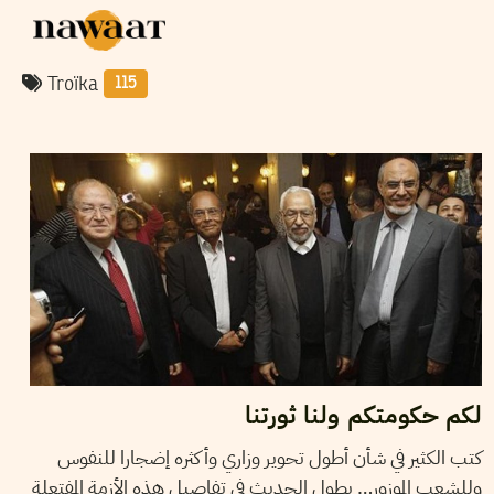
Troïka
115
2013
مارس
19
AYOUB MASSOUDI
لكم حكومتكم ولنا ثورتنا
كتب الكثير في شأن أطول تحوير وزاري وأكثره إضجارا للنفوس
وللشعب الموزور… يطول الحديث في تفاصيل هذه الأزمة المفتعلة