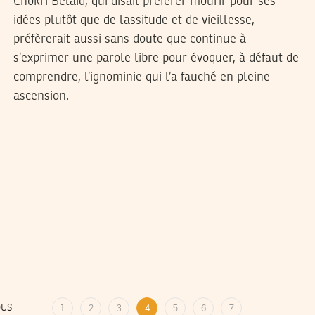
Chokri Belaïd, qui disait préférer mourir pour ses
idées plutôt que de lassitude et de vieillesse,
préfèrerait aussi sans doute que continue à
s’exprimer une parole libre pour évoquer, à défaut de
comprendre, l’ignominie qui l’a fauché en pleine
ascension.
OUS
1
2
3
4
5
6
7