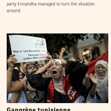
party Ennahdha managed to turn the situation
around.
ILYES SAANOUNI
24
Feb
2013
Gangrène tunisienne