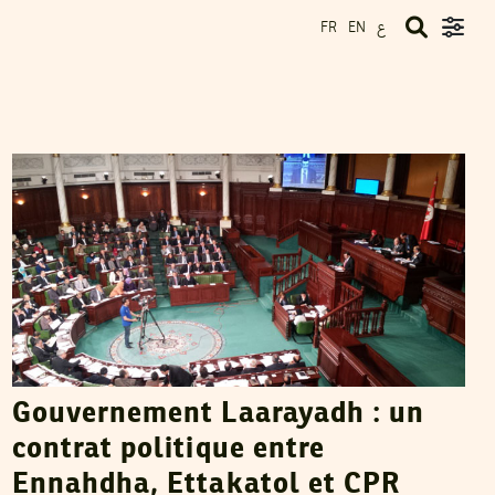
ع
FR
EN
LILIA WESLATY
13
Mar
2013
Gouvernement Laarayadh : un
contrat politique entre
Ennahdha, Ettakatol et CPR