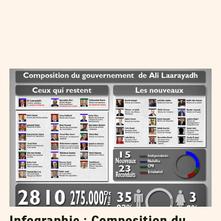
MALEK KHADHRAOUI
13
Mar
2013