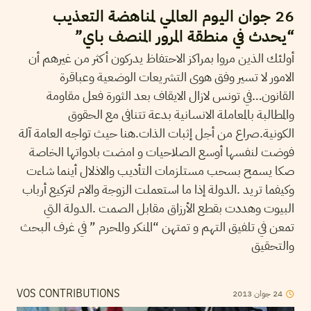
26 جوان اليوم العالمي لمناهضة التعذيب
“يحدث في منطقة المرور المنصف باي”
أولئك الذين مروا بمراكز الاحتفاظ يدركون أكثر من غيرهم أن
الامور لا تسير وفق هوى التشريعات الوضعية وعباقرة
القانون…في تونس لازال الايقاف بعد الثورة فعل مقاومة
والمطالبة بالمعاملة الانسانية بدعة تتنافى مع الحقوق
الكونية.صراع من أجل إثبات الذات.هنا حيث تواجه العامة آلة
فوضت لنفسها أوسع الصلاحيات و امضت بادواتها الخاصة
صكا يسمح بسحب مستلزمات التأديب والاذلال أينما شاءت
وكيفما تريد .الدولة إذا ما استعملت الزوجة والام لتركيع أرباب
البيوت وهددت بقطع الأرزاق مقابل الصمت .الدولة التي
تمعن في تلفيق التهم و تمتهن “المنكر والمحرم ” في غرف البحث
والتحقيق
2013
جوان
24
VOS CONTRIBUTIONS