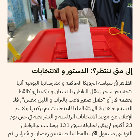
إلى متى ننتظر؟: الدستور و الانتخابات
الظاهر في سياسة الترويكا الحاكمة و ممارساتها اليومية أنها
تتجه نحو شحن عقل المواطن بالنسيان و تركه يلهو كالقط
بعظمة فار أو “طفل صغير لاعب بالتراب و الليل مغس”, فلا
الدستور جاهز ولا الهيئة العليا للانتخابات تم تركيبها و لا تم
الإعلان عن موعد الانتخابات الرئاسية و التشريعية في حين يوم
23 أكتوبر لم يبقى لحلوله سوى ‏131‏ يوما‏…..، .والمواطن
التونسي مشغول الآن بالعطلة الصيفية و رمضان والأعراس ثم