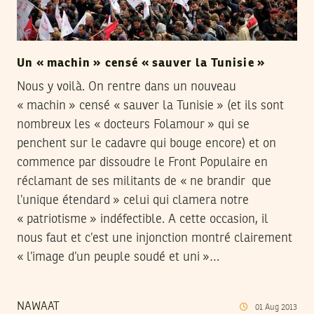
Un « machin » censé « sauver la Tunisie »
Nous y voilà. On rentre dans un nouveau
« machin » censé « sauver la Tunisie » (et ils sont
nombreux les « docteurs Folamour » qui se
penchent sur le cadavre qui bouge encore) et on
commence par dissoudre le Front Populaire en
réclamant de ses militants de « ne brandir que
l’unique étendard » celui qui clamera notre
« patriotisme » indéfectible. A cette occasion, il
nous faut et c’est une injonction montré clairement
« l’image d’un peuple soudé et uni »…
NAWAAT
01
Aug
2013