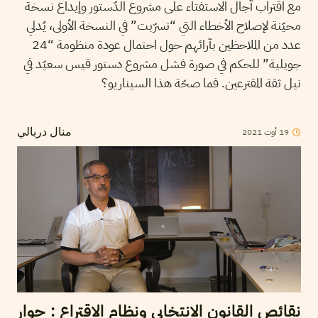
مع اقتراب آجال الاستفتاء على مشروع الدّستور وإيداع نسخة
محيّنة لإصلاح الأخطاء التي “تسرّبت” في النسخة الأولى، يُدلي
عدد من الملاحظين بآرائهم حول احتمال عودة منظومة “24
جويلية” للحكم في صورة فشل مشروع دستور قيس سعيّد في
نيل ثقة المقترعين. فما صحّة هذا السيناريو؟
2021
أوت
19
منال دربالي
نقائص القانون الانتخابي ونظام الاقتراع : حوار