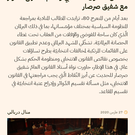
مع شفيق صرصار
بعد أيام من المنعرج 80، تزايدت المطالب المنادية بمراجعة
المنظومة السياسية بمختلف مؤسّساتها، بما في ذلك البرلمان
الّذي كان ساحة للفوضى والإفلات من العقاب تحت غطاء
الحصانة البرلمانيّة. تشظّي المشهد البرلماني وعدم تطبيق القانون
على القائمات المرتكبة لمخالفات انتخابيّة يطرح تساؤلات
بخصوص نقائص القانون الانتخابي ومنظومة الحكم بشكل
عامّ. في هذا الإطار، حاورت نواة أستاذ القانون العامّ شفيق
صرصار للحديث عن أبرز النّقاط الّتي يجب مراجعتها في القانون
الانتخابي، مثل مسألة تقسيم الدّوائر وإدراج عتبة انتخابيّة في
تقسيم المقاعد.
2020
مارس
27
منال دربالي