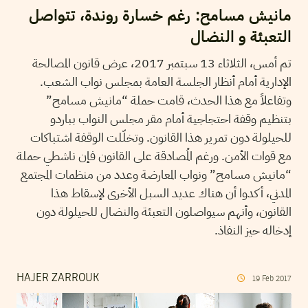
مانيش مسامح: رغم خسارة روندة، تتواصل
التعبئة و النضال
تم أمس، الثلاثاء 13 سبتمبر 2017، عرض قانون المصالحة
الإدارية أمام أنظار الجلسة العامة بمجلس نواب الشعب.
وتفاعلاً مع هذا الحدث، قامت حملة “مانيش مسامح”
بتنظيم وقفة احتجاجية أمام مقر مجلس النواب بباردو
للحيلولة دون تمرير هذا القانون. وتخلّلت الوقفة اشتباكات
مع قوات الأمن. ورغم المُصادقة على القانون فإن ناشطي حملة
“مانيش مسامح” ونواب المعارضة وعدد من منظمات المجتمع
المدني، أكدوا أن هناك عديد السبل الأخرى لإسقاط هذا
القانون، وأنهم سيواصلون التعبئة والنضال للحيلولة دون
إدخاله حيز النفاذ.
HAJER ZARROUK
19
Feb
2017