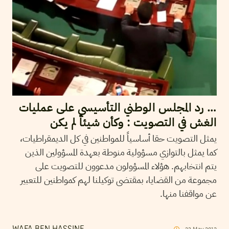
… رد المجلس الوطني التأسيسي على عمليات
الغش في التصويت : وكأن شيئاً لم يكن
يمثل التصويت حقا أساسياً للمواطنين في كل الديمقراطيات،
كما يمثل بالتوازي مسؤولية منوطة بعهدة المسؤولين الذين
يتم انتخابهم. هؤلاء المسؤولون مدعوون للتصويت على
مجموعة من القضايا، بمقتضى توكيلنا لهم كمواطنين للتعبير
عن مواقفنا منها.