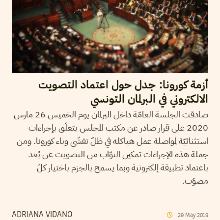
أزمة كورونا: جدل حول اعتماد التصويت
الالكتروني في البرلمان التونسي
صادقت الجلسة العامّة داخل البرلمان يوم الخميس 26 مارس
2020 على قرار صادر عن مكتب المجلس يتعلّق بإجراءات
استثنائيّة لمواصلة عمل هياكله في ظلّ تفشّي وباء كورونا. ومن
جملة هذه الإجراءات تمكين النوّاب من التصويت عن بُعد
باعتماد تطبيقة إلكترونية وبما يسمح بالجزم باختيار كلّ
مصوّت.
ADRIANA VIDANO
29
May
2019