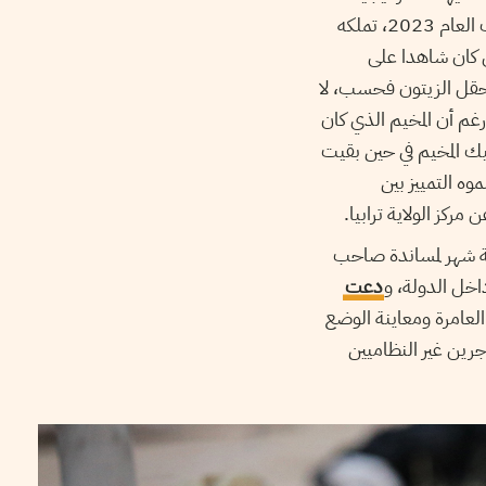
كمال الفقيه“، وذلك بتفكيك مخيّم هنشير بن فرحات في العامرة وهو مخيّم تكون منذ منتصف العام 2023، تملكه
 كان شاهدا على
حقل الزيتون فحسب، لا
م أن المخيم الذي كان
ك المخيم في حين بقيت
ه التمييز بين
ركز الولاية ترابيا.
بة شهر لمساندة صاحب
اخل الدولة، و
دعت
لعامرة ومعاينة الوضع
رين غير النظاميين