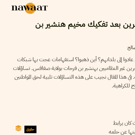
جرين بعد تفكيك مخيم هنشير بن
الح
ادوا إلى بلدانهم؟ أين ذهبوا؟ استفهامات عجت بها شبكات
رين غير النظاميين بهنشير بن فرحات بولاية صفاقس. تساؤلات
 في هذا المقال نجيب على هذه التساؤلات تلبية لحق المواطنين
ّج للكراهية.
 كان يرابط
حقوق
نها عن حلمه