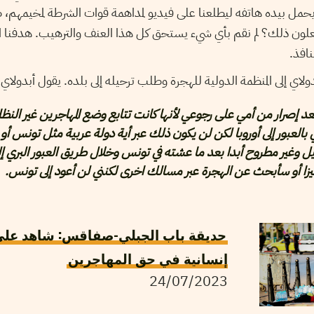
 يحمل بيده هاتفه ليطلعنا على فيديو لمداهمة قوات الشرطة لمخيمهم، 
 يفعلون ذلك؟ لم نقم بأي شيء يستحق كل هذا العنف والترهيب. هدفنا العب
افذ.
ولاي إلى المنظمة الدولية للهجرة وطلب ترحيله إلى بلده. يقول أبدولاي 
بعد إصرار من أمي على رجوعي لأنها كانت تتابع وضع المهاجرين غير النظا
لعبور إلى أوروبا لكن لن يكون ذلك عبر أية دولة عربية مثل تونس أو لي
يل وغير مطروح أبدا بعد ما عشته في تونس وخلال طريق العبور البري إل
ا أو سأبحث عن الهجرة عبر مسالك اخرى لكنني لن أعود إلى تونس.
حديقة باب الجبلي-صفاقس: شاهد على
إنسانية في حق المهاجرين
24/07/2023