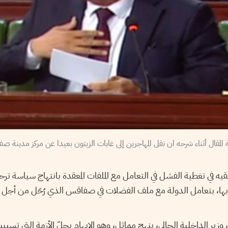
فقيه في تغطية الفشل في التعامل مع الملفات المعقدة بانتهاج سياسة تر
 بها، بتعامل الدولة مع ملف الفضلات في صفاقس الذي رُحّل من أجل إطف
 وزير الداخلية الحالي، بنهج مماثل، وهو الإيهام بحلّ الأزمة التي تسبب