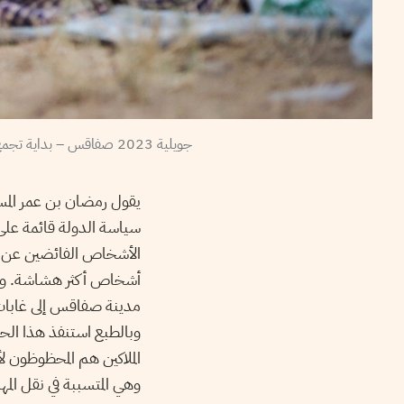
جويلية 2023 صفاقس – بداية تجمع مهاجري جنوب الصحراء الافريقية في الأراضي الفلاحية بعد طردهم من وسط صفاقس المدينة – صور نواة محمد كريت
يقول رمضان بن عمر المسؤ
سياسة الدولة قائمة على 
الأشخاص الفائضين عن حا
أشخاص أكثر هشاشة. ويضي
مدينة صفاقس إلى غابات ا
وبالطبع استنفذ هذا الح
الملاكين هم المحظوظون ل
وهي المتسببة في نقل الم