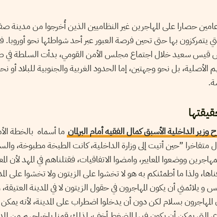
مين حصارا على المهاجرين غير النظاميين الذين أُخرجوا من مدينة ص
ي يتمركزون بها حتى تحين فرصة العبور عبر أحد شواطئها نحو أوروبا.
الرئيس قيس سعيد خلال اجتماع مجلس الأمن القومي، بدأت السلطة في 
 الأصلية، بل نحو وجهتين، إما الحدود الغربية والجنوبية للبلاد أو 
ة.
قيقتها
 وزير الداخلية الأسبق كمال الفقيه أمام البرلمان
ما أسماه بالخطة الأم
ال متفاخرا ”حين أتيت إلى وزارة الداخلية، كانت الطبخة مطبوخة، وال
جرين ووضعوا المعايير، وامضوا الاتفاقيات، فقتلناهم في المهد لأن المع
ها، ولذا ما أطمئنكم به هو لا تخشوا على الزيتون ولا تخشوا على الم
 و يلائمني أن يكون المهاجرون في حقول الزيتون لا في المدينة العتيقة، و
 المهاجرون بسلام لكن دون أن يدخلوا اضطراب على المدينة، لأنه يمك
رى التي يمكن أن يكون فيها الضغط أخف، لذلك قمنا بإخراجهم من المد