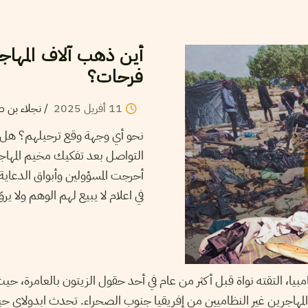
أين ذهب آلاف المها
فرحات؟
11
أفريل
2025
/
نجلاء بن ص
نحو أي وجهة وقع ترحيلهم؟ هل ع
التواصل بعد تفكيك مخيم المهاج
أحرجت المسؤولين وأبواق الدعاية.
في اعلام لا يبيع لهم الوهم ولا يرو
يا، التقته نواة قبل أكثر من عام في أحد حقول الزيتون بالعامرة، حيث
هاجرين غير النظاميين من إفريقيا جنوب الصحراء. تحدث ابدولاي حي