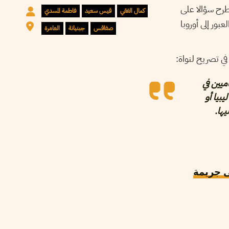
طرح سؤالا على
كمال الفقي
قيس سعيد
فاطمة المسدي
ور إلى أوروبا
صفاقس
جبنيانة
العامرة
في تصريح لنواة:
ميين في
بيا أو
يها.
 جريمة