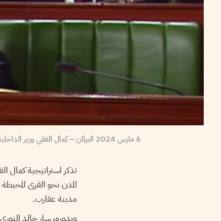
6 مارس 2024 البرلمان – كمال الفقي وزير الداخلية المقال أثناء شرحه ان نقل المهاجرين إلى غابات الزيتون بعيدا عن مركز مدينة صفاقس هو خيار استراتيجي للدولة – مجلس النواب
تذكر استراتيجية كمال ال
المدن نحو القرى المحيطة
مدينة عقارب.
وبدوره، سار خالد النوري،