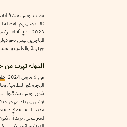
تضرب تونس منذ قرابة عا
كانت وجهتهم المفضلة الت
2023 الذي ألقاه 
المهاجرين ليس نحو دولهم
جبنيانة والعامرة والحنش
الدولة تهرب من ح
يوم 6 مارس 2024،
طرح
الهجرة غير النظامية، وق
تكون تونس بلد قبول للمها
تونس إلى بلد مهجر حذفنا
مدينتنا العتيقة في صفاقس
استراتيجي. نريد أن يكون
المدينة جرائم، عكس الق