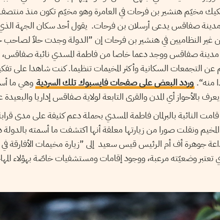
مدينة صفاقس يدعى أرسلان بن فرحات. يقول أحد سكان الجهة الذي
ن غير النظاميين في هنشير بن فرحات إن ”الدولة وجدت حلاّ لصاحب 
ل مدينة صفاقس ووجد دعما خاصا من فاطمة المسدي نائبة صفاقس، رغ
عن التجمعات السكانية وأكثر المخيمات تنظيما. كنت شاهدا على تفكي
 منه“.
وردد البعض على صفحات فايسبوك تلك السردية
وهي ما أسمو
رف بالأحواز أي المدن والقرى التابعة لولاية صفاقس إداريا والبعيدة عن م
 قامت النائبة بالبرلمان فاطمة المسدي بحملة دعم كثيفة على مدى قرا
مخيم ونقلت صورا من زيارتها معلقة أنها اكتشفت ما أسمته بالدولة د
اعة جوهرة أف أم الرئيس قيس سعيد إلى ”زيارة مخيمات الأفارقة في ا
 تعتبر وضعيّته مرعبة، ووجود إقامات ومستشفيات خاصّة بهؤلاء المهاج