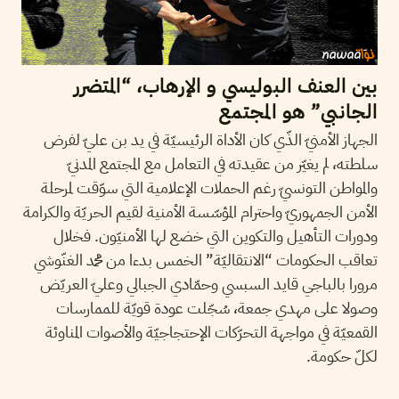
بين العنف البوليسي و الإرهاب، “المتضرر
الجانبي” هو المجتمع
الجهاز الأمنيّ الذّي كان الأداة الرئيسيّة في يد بن عليّ لفرض
سلطته، لم يغيّر من عقيدته في التعامل مع المجتمع المدنيّ
والمواطن التونسيّ رغم الحملات الإعلامية التي سوّقت لمرحلة
الأمن الجمهوريّ واحترام المؤسّسة الأمنية لقيم الحريّة والكرامة
ودورات التأهيل والتكوين التي خضع لها الأمنيّون. فخلال
تعاقب الحكومات “الانتقاليّة” الخمس بدءا من محمد الغنّوشي
مرورا بالباجي قايد السبسي وحمّادي الجبالي وعليّ العريّض
وصولا على مهدي جمعة، سُجّلت عودة قويّة للممارسات
القمعيّة في مواجهة التحرّكات الإحتجاجيّة والأصوات المناوئة
لكلّ حكومة.