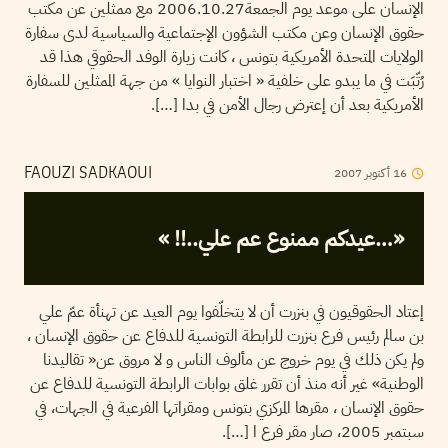
الإنسان على موعد يوم الجمعة2006.10.27 مع ممثلين عن مكتب
حقوق الإنسان وعن مكتب الشؤون الإجتماعية والسياسية لدى سفارة
الولايات المتحدة الأمريكية بتونس ، كانت زيارة الوفد الحقوقي هذا قد
رُتّبَت في ما يبدو على خلفية « اختبار النوايا » من جهة الممثلين للسفارة
الأمريكية بعد أن إعترض رجال الأمن في بدا […].
2007
أكتوبر
16
FAOUZI SADKAOUI
«…عيدكم ممنوع عم علي..!! »
إعتاد الحقوقيون في بنزرت أن لا يتخلّفوا يوم العيد عن تهنأة عمّ علي
بن سالم رئيس فرع بنزرت للرابطة التونسية للدفاع عن حقوق الإنسان ،
ولم يكن ذلك في يوم خروج عن مألوف الناس و لا مروق عن« تقاليدنا
الوطنية» غير أنه منذ أن تقرر غلق بوابات الرابطة التونسية للدفاع عن
حقوق الإنسان ، مقرها المركزي بتونس ومقراتها الفرعية في الجهات، في
سبتمبر 2005، صار مقر فرع ا […].