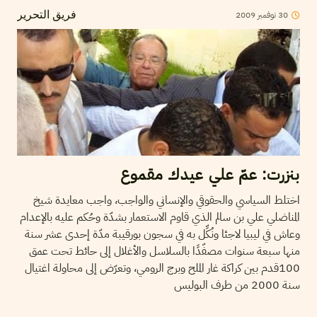
2009
نوفمبر
30
فريق التحرير
بنزرت: عمّ علي عيدك مقموع
اختلط السياسي والحقوقي والإنساني والواجب، واجب معايدة شيخ
المناضلي علي بن سالم الذي قاوم الاستعمار بشدّة وحُكم عليه بالإعدام
وعاش في ليبيا لاجئا ونُكِّل به في سجون بورقيبة مدّة إحدى عشر سنة
منها سبعة سنوات مصفّدًا بالسلاسل والأغلال إلى حائط تحت عمق
100قدم بين كراكة غار الملح وبرج الرومي، وتعرّض إلى محاولة اغتيال
سنة 2000 من طرف البوليس