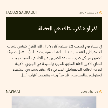
2007
سبتمبر
24
FAOUZI SADKAOUI
نَمُر أو لا نَمُر….تلك هي المعضلة
في مساء يوم السبت 22 سبتمبر كان لا يزال المقر المركزي بتونس للحزب
الديمقراطي التقدمي عند الساعة العاشرة ونصف ليلاً يستقبل ضيوفه
قادمين من كل صوب لمساندة المضربين عن الطعام : السيد نجيب
الشابي الأمين العام السابق للحزب والسيدة مي الجريبي الأمينة
العامة الحالية للديمقراطي التقدمي وكان وفد بنزرت من النشطاء
الحقوقيين والسياسيين قد حلّ ركبه ، وتقدمت أفراده […].
2006
جوان
03
NAWAAT