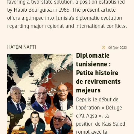
favoring a two-state solution, a position established
by Habib Bourguiba in 1965. The present article
offers a glimpse into Tunisia’s diplomatic evolution
regarding major regional and international conflicts.
HATEM NAFTI
06
Nov
2023
Diplomatie
tunisienne :
Petite histoire
de revirements
majeurs
Depuis le début de
l’opération « Déluge
d’Al Aqsa », la
position de Kais Saied
rompt avec la