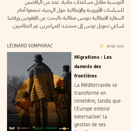
التونسية مقابل مساعدات مادية. عدد من الرافضين
للسياسات الأوروبية والإيطالية حول الهجرة، تجمعوا أمام
السفارة الايطالية بتونس مطالبة بالبحث عن المفقودين ورفضا
لمساعي تحويل تونس إلى محتشد للمهاجرين غير النظاميين.
LÉONARD SOMPAIRAC
08
Apr
2024
Migrations : Les
damnés des
frontières
La Méditerranée se
transforme en
cimetière, tandis que
l’Europe entend
externaliser la
gestion de ses