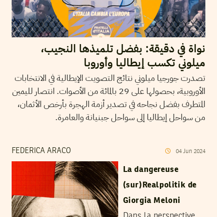
نواة في دقيقة: بفضل تلميذها النجيب،
ميلوني تكسب إيطاليا وأوروبا
تصدرت جورجيا ميلوني نتائج التصويت الإيطالية في الانتخابات
الأوروبية، بحصولها على 29 بالمائة من الأصوات. انتصار لليمين
المتطرف بفضل نجاحه في تصدير أزمة الهجرة بأرخص الأثمان،
من سواحل إيطاليا إلى سواحل جبنيانة والعامرة.
FEDERICA ARACO
04
Jun
2024
La dangereuse
(sur)Realpolitik de
Giorgia Meloni
Dans la perspective