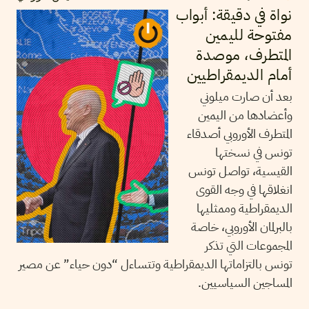
نواة في دقيقة: أبواب
مفتوحة لليمين
المتطرف، موصدة
أمام الديمقراطيين
بعد أن صارت ميلوني
وأعضادها من اليمين
المتطرف الأوروبي أصدقاء
تونس في نسختها
القيسية، تواصل تونس
انغلاقها في وجه القوى
الديمقراطية وممثليها
بالبرلمان الأوروبي، خاصة
المجموعات التي تذكر
تونس بالتزاماتها الديمقراطية وتتساءل “دون حياء” عن مصير
المساجين السياسيين.