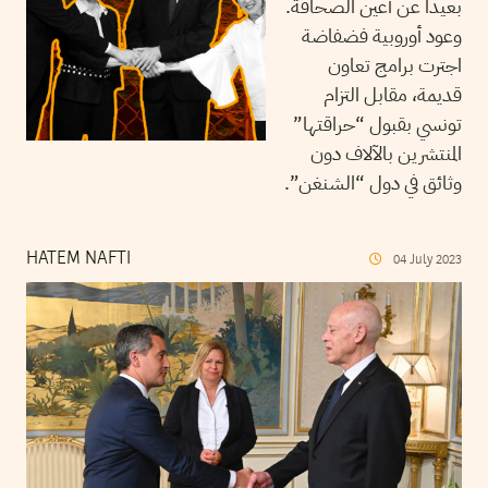
بعيدا عن أعين الصحافة.
وعود أوروبية فضفاضة
اجترت برامج تعاون
قديمة، مقابل التزام
تونسي بقبول “حراقتها”
المنتشرين بالآلاف دون
وثائق في دول “الشنغن”.
HATEM NAFTI
04
July
2023