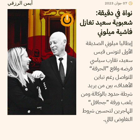
2023
جوان
07
أيمن الرزقي
نواة في دقيقة:
شعبوية سعيد تغازل
فاشية ميلوني
إيطاليا ميلوني الصديقة
الأولى لتونس قيس
سعيد، تقارب سياسي
فرضه واقع ”الحرقة“
المتواصل رغم تباين
الأهداف، بين من يريد
شرطة حدود بالوكالة ومن
يلعب ورقة ”جحافل“
المهاجرين لتحسين شروط
التفاوض المالي.