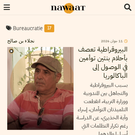
Bureaucratie
17
2026
جوان
11
نجلاء بن صالح
البيروقراطية تعصف
بأحلام بنتين توأمين
في الوصول إلى
الباكالوريا
بسبب البيروقراطية
والتجاهل بين المندوبية
ووزارة التربية، انقطعت
التلميذتان التوأمان، إسراء
وآية الخذيري، عن الدراسة
رغم تكرار التظلمات التي
أرسلها والدهما.