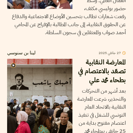
العمال العالمي. وسط
حضور بوليسي مكثف،
رفعت شعارات تطالب بتحسين الأوضاع الاجتماعية والدفاع
عن الحقوق النقابية، إلى جانب المطالبة بالإفراج عن المحامي
أحمد صواب والمعتقلين في سجون السلطة.
2025
جانفي
27
لينا بن سنوسي
المعارضة النقابية
تصعّد بالاعتصام في
بطحاء محمد علي
بعد أشهر من التحركات
والتحذير، شرعت المعارضة
النقابية بالاتحاد العام
التونسي للشغل في تنفيذ
اعتصام مفتوح بداية من
25 جانفي ببطحاء محمد