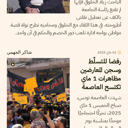
الباحث زياد الخلوفي فإنها
لم تقنع رئاسة الجامعة
بالكف عن تعطيل نقاش
أطروحته. في هذا اللقاء مع الخلوفي ومحاميه تطرح نواة قصة
مواطن يواجه ادارة تلعب دور الخصم والحكم في آن واحد.
2025
ماي
01
شاكر الجهمي
رفضا للتسلّط
وسجن المعارضين
مظاهرات 1 ماي
تكتسح العاصمة
شهدت العاصمة تونس،
صباح الخميس 1 ماي
2025، تحركًا احتجاجيًا
موحدًا بمناسبة يوم