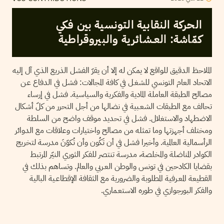
الحركة النقابية التونسية بين فكي
كمّاشة: العـشائرية والبيروقراطية
الملاحظ الدقيق للواقع لا يمكن له إلا أن يقرّ الفشل الذريع الذي آل إليه
الاتحاد العام التونسي للشغـل في كافة المجالات: فشل في الدفاع عـن
مصالح الطبقة العاملة المادية والفكرية والسياسية. فشل في إرساء
تحالف مع الطبقات الشعـبية في نضالها من أجل التحرر من كلّ أشكال
الاضطهاد والاستغلال. فشل في تحديد موقف واضح من السلطة
ومختلف أجهزتها وما تمثله من مصالح واختيارات وعلاقات مع الدوائر
الرأسمالية العالمية. وأخيرا فشل في أن تَكُون وأن تُكوّنَ مدرسة لتخريج
الكوادر المناضلة والمخلصة، مدرسة تنتصر للفكر الثوري النيّر المرتبط
بقضايا الكادحين في تونس والوطن العـربي والعالم. وتساهم بذلك في
القطيعة المعـرفية المطلوبة والضرورية مع الثقافة الإقطاعـية البالية
والفكر البورجوازي في طوره الاستعـماري.