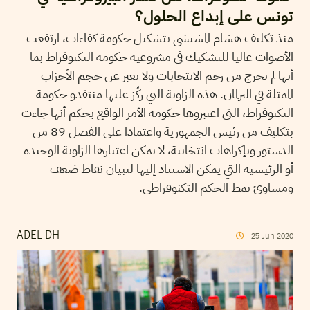
تونس على إبداع الحلول؟
منذ تكليف هشام المشيشي بتشكيل حكومة كفاءات، ارتفعت
الأصوات عاليا للتشكيك في مشروعية حكومة التكنوقراط بما
أنها لم تخرج من رحم الانتخابات ولا تعبر عن حجم الأحزاب
الممثلة في البرلمان. هذه الزاوية التي ركّز عليها منتقدو حكومة
التكنوقراط، التي اعتبروها حكومة الأمر الواقع بحكم أنها جاءت
بتكليف من رئيس الجمهورية واعتمادا على الفصل 89 من
الدستور وبإكراهات انتخابية، لا يمكن اعتبارها الزاوية الوحيدة
أو الرئيسية التي يمكن الاستناد إليها لتبيان نقاط ضعف
ومساوئ نمط الحكم التكنوقراطي.
ADEL DH
25
Jun
2020