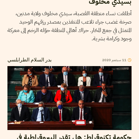
بسيدي مخلوف
أطلقت نساء منطقة الڤصبة، سيدي مخلوف ولاية مدنين،
صرخة غضب جراء تلاعب المتنفذين بمصدر رزقهم الوحيد
المتمثل في جمع المحّار. حراك أهالي المنطقة حوّله الزخم إلى معركة
وجود وكرامة بشرية.
2020
سبتمبر
11
بدر السلام الطرابلسي
حكومة تكنوقراط: هل تقدر البيروقراطية في