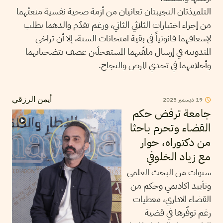
التلميذتان النجيبتان تعانيان من أزمة صحية نفسية منعتْهما
من إجراء اختبارات الثلاثي الثاني، ورغم تقدّم والدهما بطلب
لإسعافهما قانونياً في بقية امتحانات السنة، إلا أن تراخي
المندوبية في إرسال ملفّيهما المستعجلَين عصف بتضحياتهما
وأحلامهما في تحدي المرض والنجاح.
2025
ديسمبر
19
أيمن الرزقي
جامعة ترفض حكم
القضاء وتحرم باحثا
من دكتوراه، حوار
مع زياد الخلوفي
سنوات من البحث العلمي
وتأييد اكاديمي وحكم من
القضاء الاداري، معطيات
رغم توفّرها في قضية