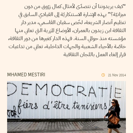
“كيف يريدوننا أن نتصدّى لأمثال كمال زرّوق من دون
ميزانيّة؟” بهذه الإشارة الاستنكاريّة إلى القيادي السابق في
تنظيم أنصار الشريعة، لخّص سفيان الڨاسمي، مدير دار
الثقافة ابن زيدون بالعمران، الأوضاع المزرية التي تعاني منها
مؤسّسته منذ حوالي السنة. فهذه الدار كغيرها من دور الثقافة،
خاصّة بالأحياء الشعبية والجهات الداخلية، تعاني من تداعيات
قرار إلغاء العمل باللجان الثقافية
MHAMED MESTIRI
21
Nov
2014