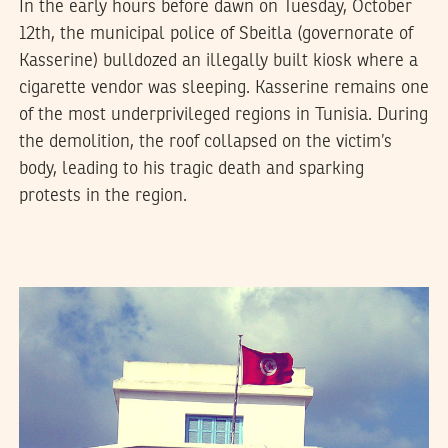
In the early hours before dawn on Tuesday, October
12th, the municipal police of Sbeitla (governorate of
Kasserine) bulldozed an illegally built kiosk where a
cigarette vendor was sleeping. Kasserine remains one
of the most underprivileged regions in Tunisia. During
the demolition, the roof collapsed on the victim’s
body, leading to his tragic death and sparking
protests in the region.
MANEL DERBALI
18
Dec
2019