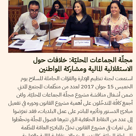
مجلّة الجماعات المحليّة: خلافات حول
الاستقلالية المالية ومشاركة المواطنين
استمعت لجنة تنظيم الإدارة والقوّات الحاملة للسلاح يوم
الخميس 15 جوان 2017 لعدد من منظّمات المجتمع المدني
ضمن أشغال مناقشة مشروع مجلّة الجماعات المحليّة. ولئن
أجمع كافّة المتدخّلون على أهمية مشروع القانون ودوره في تفعيل
مبادئ الدستور وتأثيره المباشر على عمل البلديات، فقد تعرّضوا
إلى عدد من النقاط الخلافية التي تثيرها فصول المجلّة وتحفّظوا
على ثغرات في مشروع القانون تخلّ بالمبادئ العامّة المنظّمة
للسلطة المحليّة، كالتدبير الحرّ والاستقلالية المالية والإدارية