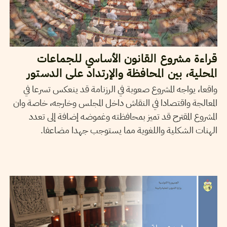
قراءة مشروع القانون الأساسي للجماعات
المحلية، بين المحافظة والإرتداد على الدستور
واقعا، يواجه المشروع صعوبة في الرزنامة قد ينعكس تسرعا في
المعالجة واقتصادا في النقاش داخل المجلس وخارجه، خاصة وان
المشروع المقترح قد تميز بمحافظته وغموضه إضافة إلى تعدد
الهنات الشكلية واللغوية مما يستوجب جهدا مضاعفا.
2017
ماي
16
هيفاء ذويب