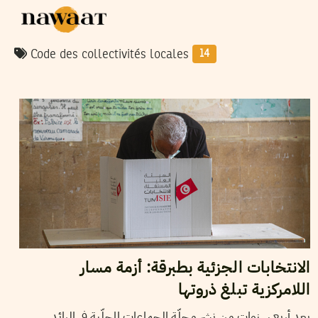
Code des collectivités locales
14
2022
ماي
16
منال دربالي
الانتخابات الجزئية بطبرقة: أزمة مسار
اللامركزية تبلغ ذروتها
بعد أربع سنوات من نشر مجلّة الجماعات المحلّية في الرائد