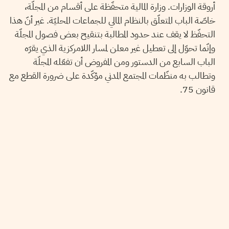
أروقة الوزارات. وزارة المالية متحفّظة على أقسام من المجلّة،
خاصّة الباب المتعلّق بالنظام المالي للجماعات المحليّة. غير أنّ هذا
التحفّظ لا يقف عند حدود المطالبة بتنقيح بعض فصول المجلّة
وإنّما تحوّل إلى تعطيل غير معلن لمسار اللامركزية الذي يقرّه
الباب السابع من الدستور ومن المفروض أن تفعّله المجلّة
وتطالب به منظّمات المجتمع المدني مؤكّدة على ضرورة القطع مع
قانون 75.