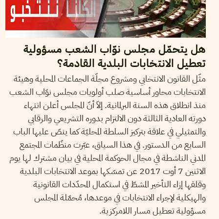
هل يتحمّل مجلس نوّاب الشعب مسؤولية
تعطيل الانتخابات البلدية القادمة؟
مثّل القانون الانتخابي ومشروع مجلّة الجماعات المحلية وهيئة
الانتخابات محاور أساسية صلب أولويات مجلس نوّاب الشعب
منذ انطلاق هذه السنة البرلمانية. إلاّ أنّ المجلس أعلن انتهاء
دورته العادية الثالثة دون الالتزام بدوره التشريعي والرقابي
والتمثيلي في علاقة بتركيز السلطة المحليّة كما ينصّ عليها الباب
السابع من الدستور. في هذا السياق، عبّرت منظّمات المجتمع
المدني الناشطة في مجال الحوكمة المحلية في بيان مشترك لها يوم
الاثنين 7 أوت 2017 عن تمسّكها بموعد الانتخابات البلدية
وقلقها إزاء التأخير المشطّ في استكمال المحدّدات القانونية
والهيكلية لإجراء الانتخابات في موعدها، مُحمّلة المجلس
مسؤولية تعطيل مسار اللامركزية.