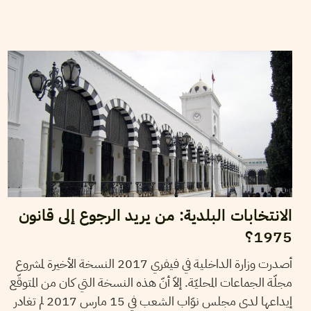
2017
أفريل
15
هيفاء ذويب
الانتخابات البلدية: من يريد الرجوع إلى قانون
1975؟
أصدرت وزارة الداخلية في فيفري 2017 النسخة الأخيرة لمشروع
مجلّة الجماعات المحليّة. إلاّ أنّ هذه النسخة التي كان من المتوقّع
إيداعها لدى مجلس نوّاب الشعب في 15 مارس 2017 لم تغادر