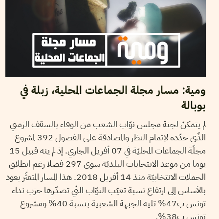
ومية: مسار مجلة الجماعات المحلية، زبلة في
بوبالة
لم يتمكنّ لجنة مجلس نوّاب الشعب من الوفاء بالسقف الزمني
الذّي حدّده لإتمام النظر والمصادقة على الفصول 392 لمشروع
مجلّة الجماعات المحليّة في 07 أفريل الجاري. إذ لم ينه قبيل 15
يوما من موعد الانتخابات البلديّة سوى 297 فصلا رغم انطلاق
الحملات الانتخابيّة منذ 14 أفريل 2018. هذا المسار المتعثّر يعود
بالأساس إلى ارتفاع نسبة تغيّب النوّاب التّي تصدّرها حزب نداء
تونس ب47% تليه الجبهة الشعبية بنسبة 40% ومشروع
تونس ب38%.