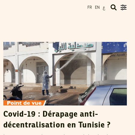
ع
FR
EN
TAHA BOUCHADDAKH
09
Apr
2020
Covid-19 : Dérapage anti-
décentralisation en Tunisie ?