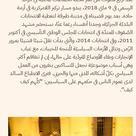
الرسمي في 9 ماي 2018، يبدو مسار تركيز اللامركزية في أزمة
حادة. بعد يوم قضيناه في مدينة طبرقة لتغطية الانتخابات
البلديّة الجزئيّة، وجدنا أنفسنا، رغما عنّا، نستحضر مشهد
الصّفوف الممتدّة في انتخابات المجلس الوطني التأسيسي في أكتوبر
2011، وفي انتخابات 2014، والّتي بدأت تقلّ شيئا فشيئا بمرور
الزّمن وتتالي الأزمات السياسيّة المُنتجة للخيبات، مع غياب
الإنجازات وبقاء الأوضاع المتردّية على حالها، إن لم تتفاقم أكثر.
وهي أسباب موضوعيّة تجعل المتساكنين ينفرون من العمل
السياسي بكلّ أشكاله، المدني منها والحزبي. فترى الانطباع السائد
لدى عموم الناس في حكمهم على السياسيين: “كلّهم كيف
كيف”.
TEYCIR BEN NASER
30
Nov
2018