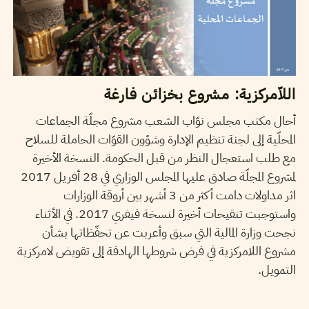
اللاّمركزية: مشروع بخزائن فارغة
أحال مكتب مجلس نوّاب الشعب مشروع مجلّة الجماعات
المحلّية إلى لجنة تنظيم الإدارة وشؤون القوّات الحاملة للسلاح
مع طلب استعجال النظر من قبل الحكومة. النسخة الأخيرة
لمشروع المجلّة صادق عليها المجلس الوزاري في 28 أفريل 2017
اثر مداولات دامت أكثر من 3 أشهر بين أروقة الوزارات
واستوجبت تنقيحات أخيرة لنسخة فيفري 2017. في الأثناء
نجحت وزارة المالية التي سبق وأعربت عن تحفّظاتها بشأن
مشروع اللامركزية في فرض شروطها الهادفة إلى تقويض لامركزية
التمويل.