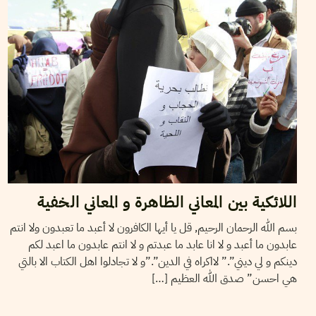
اللائكية بين المعاني الظاهرة و المعاني الخفية
بسم الله الرحمان الرحيم, قل يا أيها الكافرون لا أعبد ما تعبدون ولا انتم
عابدون ما أعبد و لا انا عابد ما عبدتم و لا انتم عابدون ما اعبد لكم
دينكم و لي ديني”.” لااكراه في الدين”.”و لا تجادلوا اهل الكتاب الا بالتي
هي احسن” صدق الله العظيم […]