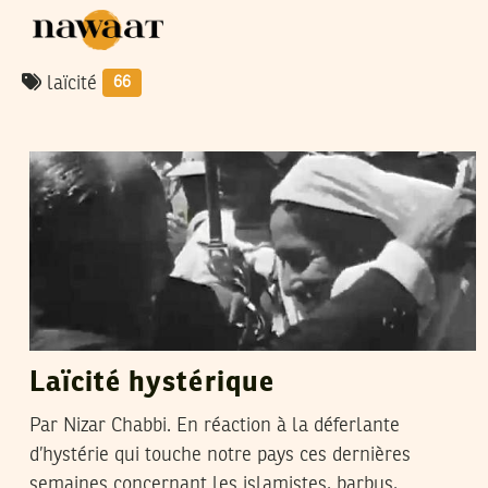
laïcité
66
NIZAR CHABBI
09
Apr
2011
Laïcité hystérique
Par Nizar Chabbi. En réaction à la déferlante
d’hystérie qui touche notre pays ces dernières
semaines concernant les islamistes, barbus,