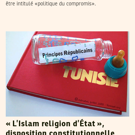
être intitulé «politique du compromis».
RIADH GUERFALI
31
Mar
2011
« L’Islam religion d’État »,
disposition constitutionnelle