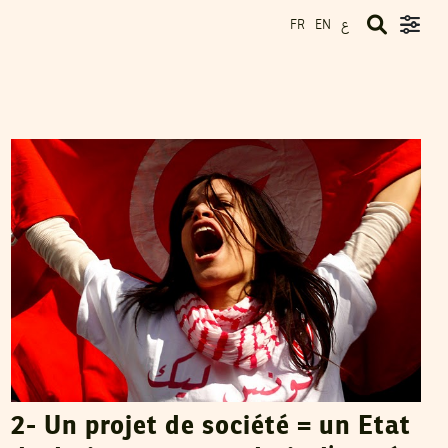
ع
FR
EN
VOS CONTRIBUTIONS
04
Apr
2011
2- Un projet de société = un Etat