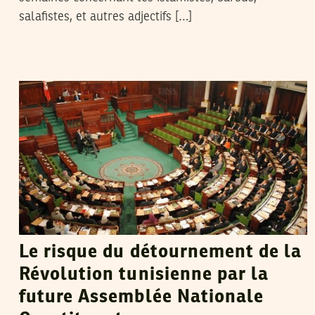
salafistes, et autres adjectifs […]
MOUNIR BEN AICHA
04
Apr
2011
Le risque du détournement de la
Révolution tunisienne par la
future Assemblée Nationale