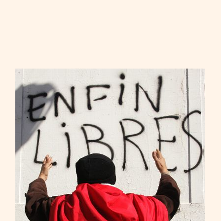
B. KTARI
04
Apr
2011