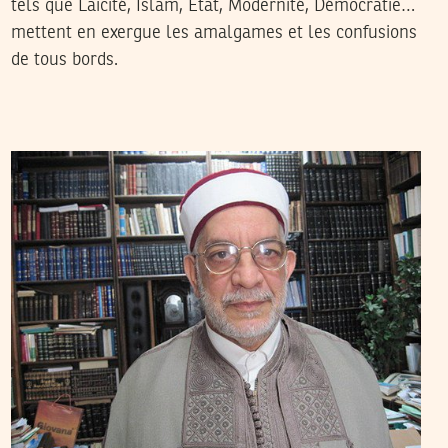
tels que Laïcité, Islam, État, Modernité, Démocratie…
mettent en exergue les amalgames et les confusions
de tous bords.
VOS CONTRIBUTIONS
30
Mar
2011