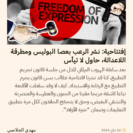
إفتتاحية: نشر الرعب بعصا البوليس ومطرقة
اللاعدالة، حاول لا تيأس
بعد سابقة الهروب البرلماني المذل من جلسة قانون تجريم
التطبيع، كنا قد نشرنا افتتاحية تطالب بسن قانون يجرم
التطبيع مع الرداءة والاستبداد. كيف لا وقد سقطت الأقنعة
تباعا كاشفة مزيجا مقيتا من الجنون والغطرسة والعنصرية
والتشفي البغيض، وحتى لا يتحجّج الجلادون ككل مرة بتطبيق
التعليمات وضمان “خبزة الأولاد”.
22
ماي
2024
مهدي الجلاصي