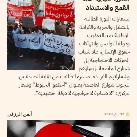
القمع والاستبداد
بشعارات الثورة المطالبة
بالشغل والحرية والكرامة
الوطنية ضد التعذيب
ودولة البوليس وانتهاكات
حقوق الإنسان، عاد شباب
الحركات الاحتجاجية إلى
شوارع العاصمة بإصرارهم
وشعاراتهم الفريدة. مسيرة انطلقت من نقابة الصحفيين
لتجوب شوارع العاصمة بعنوان ”أحكموا الحيوط“ وشعار
مركزي: ”لا دساترة لا خوانجية لا دولة اخشيدية“.
24
ماي
2024
أيمن الرزقي