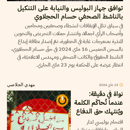
توافق جهاز البوليس والنيابة على التنكيل
بالناشط الصحفي حسام الحجلاوي
في سياق تتالي الإيقافات لنشطاء وصحفيين ومحامين
وأصحاب الرأي اجمالا، وانتشار حملات التحريض والتخوين
المنذرة بمنعرجات غاية في الخطورة، تمّ إصدار بطاقة إيداع
بالسجن الخميس 16 ماي 2024 في حقّ حسام الحجلاوي،
الناشط الحقوقيّ والكاتب الصحفي ومهندس الاعلاميّة، في
انتظار عرضه على المحكمة يوم 23 ماي الجاري.
13
ماي
2024
مهدي الجلاصي
نواة في دقيقة:
عندما تُحاكَم الكلمة
ويُنتهك حق الدفاع
اقتحام بوليسي لدار
المحامي وايقافات متواترة