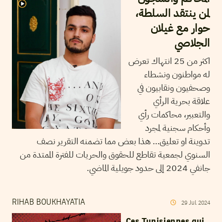
لمن ينتقد السلطة،
حوار مع غيلان
الجلاصي
اكثر من 25 انتهاك تعرض
له مواطنون ونشطاء
وصحفيون ونقابيون في
علاقة بحرية الرأي
والتعبير، محاكمات رأي
وأحكام سجنية لمجرد
تدوينة او تعليق… هذا بعض مما تضمنه التقرير نصف
السنوي لجمعية تقاطع للحقوق والحريات للفترة الممتدة من
جانفي 2024 إلى حدود جويلية الماضي.
RIHAB BOUKHAYATIA
29
Jul
2024
Ces Tunisiennes qui