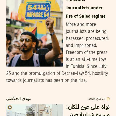
Journalists under
fire of Saied regime
More and more
journalists are being
harassed, prosecuted,
and imprisoned.
Freedom of the press
is at an all-time low
in Tunisia. Since July
25 and the promulgation of Decree-law 54, hostility
towards journalists has been on the rise.
24
ماي
2024
مهدي الجلاصي
نواة على عين المكان:
مسيرة شبابية ضد