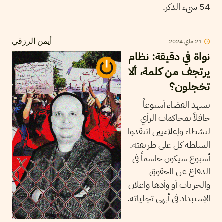
54 سيء الذكر.
21
ماي
2024
أيمن الرزقي
نواة في دقيقة: نظام
يرتجف من كلمة، ألا
تخجلون؟
يشهد القضاء أسبوعاً
حافلاً بمحاكمات الرأي
لنشطاء وإعلاميين انتقدوا
السلطة كل على طريقته.
أسبوع سيكون حاسماً في
الدفاع عن الحقوق
والحريات أو وأدها واعلان
الإستبداد في أبهى تجلياته.