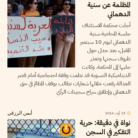
المظلمة عن سنية
الدهماني
أجلت محكمة الاستئناف
جلسة المحامية سنية
الدهماني ليوم 10 سبتمبر
المقبل، بعد جدل حول
ظروف سجنها وتعذر
جلبها إلى المحكمة. وكانت
الديناميكية النسوية قد نظمت وقفة احتجاجية أمام قصر
العدالة رفعت خلالها شعارات تطالب بوقف المظالم في حق
الدهماني وإطلاق سراح سجينات الرأي
15
أوت
2024
أيمن الرزقي
نواة في دقيقة: حرية
التفكير في السجن