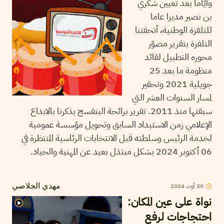
وأيّاما بعد تعيين شكري
بن نصير مديرا عاما
للتلفزة الوطنية، أتحفتنا
التلفزة بتقرير مصوّر
محوره التطبيل لقائد
منظومة ما بعد 25
جويلية 2021 وتحقير
لمسار السنوات العشر التي
سبقتها منذ 2011. تقرير برائحة البنفسج يذكرنا بالابداع
الإعلامي زمن الاستبداد السابق وتحويل مؤسسة عمومية
لخدمة الرئيس وسلطته قبل الانتخابات الرئاسية المنتظرة في
06 أكتوبر 2024 بشكل مبتذل بعيد عن المهنية والحياد.
20
أوت
2024
مهدي الجلاصي
نواة على عين المكان:
احتجاجات لرفع