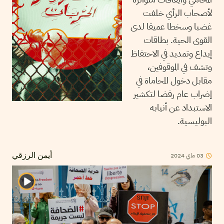
لأصحاب الرأي خلفت
غضبا وسخطا عميقا لدى
القوى الحية. بطاقات
إيداع وتمديد في الاحتفاظ
وتشف في الموقوفين،
مقابل دخول المحاماة في
إضراب عام رفضا لتكشير
الاستبداد عن أنيابه
البوليسية.
03
ماي
2024
أيمن الرزقي