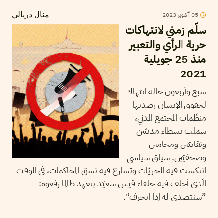
05
أكتوبر
2023
منال دربالي
سلّم زمني لانتهاكات
حرية الرأي والتعبير
منذ 25 جويلية
2021
سبع وأربعون حالة انتهاك
لحقوق الإنسان رصدتها
منظّمات المجتمع المدني،
شملت نشطاء مدنيّين
ونقابيّين ومحامين
وصحفيّين. سياق سياسي
انتكست فيه الحريّات وتسارع فيه نسق المحاكمات، في الوقت
الّذي أخلف فيه حلفاء قيس سعيّد بتعهد طالما رفعوه:
”سنتصدى له إذا انحرف“.