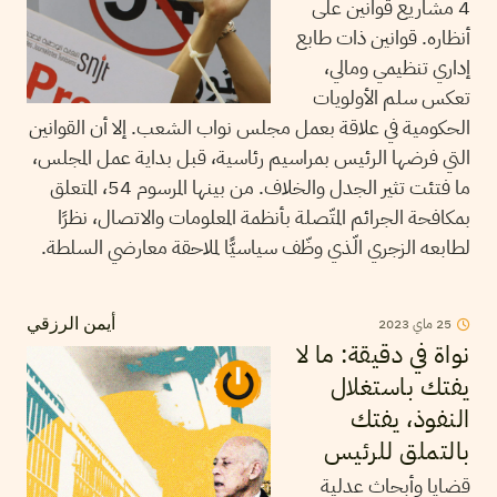
4 مشاريع قوانين على
أنظاره. قوانين ذات طابع
إداري تنظيمي ومالي،
تعكس سلم الأولويات
الحكومية في علاقة بعمل مجلس نواب الشعب. إلا أن القوانين
التي فرضها الرئيس بمراسيم رئاسية، قبل بداية عمل المجلس،
ما فتئت تثير الجدل والخلاف. من بينها المرسوم 54، المتعلق
بمكافحة الجرائم المتّصلة بأنظمة المعلومات والاتصال، نظرًا
لطابعه الزجري الّذي وظّف سياسيًّا لملاحقة معارضي السلطة.
25
ماي
2023
أيمن الرزقي
نواة في دقيقة: ما لا
يفتك باستغلال
النفوذ، يفتك
بالتملق للرئيس
قضايا وأبحاث عدلية