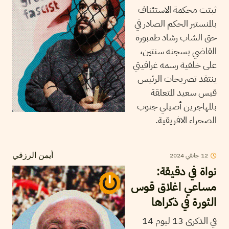
ثبتت محكمة الاستئناف
بالمنستير الحكم الصادر في
حق الشاب رشاد طمبورة
القاضي بسجنه سنتين،
على خلفية رسمه غرافيتي
ينتقد تصريحات الرئيس
قيس سعيد المتعلقة
بالمهاجرين أصيلي جنوب
الصحراء الافريقية.
12
جانفي
2024
أيمن الرزقي
نواة في دقيقة:
مساعي اغلاق قوس
الثورة في ذكراها
في الذكرى 13 ليوم 14