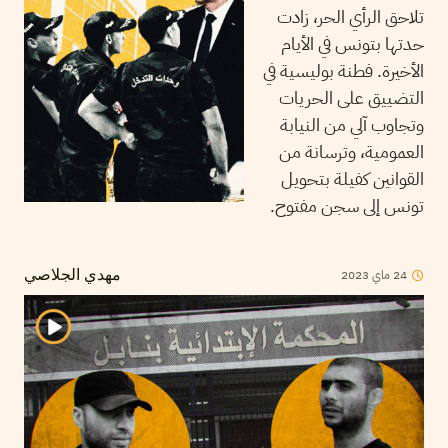
تلاحق الرأي الحر، زادت
حدتها بتونس في الأيام
الأخيرة. فطنة بوليسية في
التضييق على الحريات
وتجاوب آلي من النيابة
العمومية، وترسانة من
القوانين كفيلة بتحويل
تونس إلى سجن مفتوح.
24
ماي
2023
مهدي الجلاصي