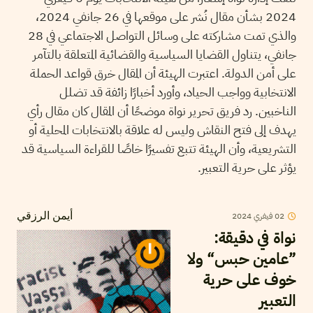
2024 بشأن مقال نُشر على موقعها في 26 جانفي 2024،
والذي تمت مشاركته على وسائل التواصل الاجتماعي في 28
جانفي، يتناول القضايا السياسية والقضائية المتعلقة بالتآمر
على أمن الدولة. اعتبرت الهيئة أن المقال خرق قواعد الحملة
الانتخابية وواجب الحياد، وأورد أخبارًا زائفة قد تضلل
الناخبين. رد فريق تحرير نواة موضحًا أن المقال كان مقال رأي
يهدف إلى فتح النقاش وليس له علاقة بالانتخابات المحلية أو
التشريعية، وأن الهيئة تتبع تفسيرًا خاصًا للقراءة السياسية قد
يؤثر على حرية التعبير.
02
فيفري
2024
أيمن الرزقي
نواة في دقيقة:
”عامين حبس“ ولا
خوف على حرية
التعبير