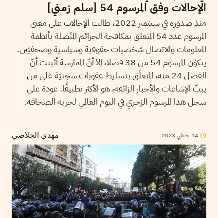
الإحالات وفق المرسوم 54 [سلم زمني]
منذ صدوره في سبتمبر 2022، طالت الإحالات على معنى
المرسوم عدد 54 المتعلق بمكافحة الجرائم المتّصلة بأنظمة
المعلومات والاتصال شخصيات حقوقية وسياسية وصحفيّين.
يتكوّن المرسوم 54 من 38 فصلا، إلاّ أنّ الممارسة أثبتت أنّ
الفصل 24 منه، المتعلّق بتسليط عقوبات سجنيّة على من
يبثّ الإشاعات والأخبار الزائفة، هو الأكثر تطبيقًا. عودة على
سجل هذا المرسوم الزجري في اليوم العالمي لحرية الصحافة.
14
جانفي
2023
مهدي الجلاصي