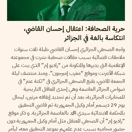
حرية الصحافة: اعتقال إحسان القاضي،
انتكاسة بالغة في الجزائر
واجه الصحفي الجزائري إحسان القاضي طيلة ثلاث سنوات
ملاحقات قضائية بسبب مقالات صحفية نشرت في مجموعته
الإعلامية التي يديرها والمتكونة من “راديو إم” الذي يبث على
شبكة الأنترنت وموقع “مغرب إميرجون”. ومنذ منتصف ليلة
الجمعة الماضي، يقبع الصحفي الجزائري في “ثكنة عنتر” في
ضواحي الجزائر العاصمة وهي إحدى المعاقل التاريخية
للمخابرات الجزائرية، بعد أن تم تجديد إيقافه مرتين، ليحال
يوم 29 ديسمبر أمام وكيل الجمهورية ثم قاضي التحقيق
بالمحكمة الابتدائية سيدي امحمد بالعاصمة الجزائرية. و ذكر موقع
“راديو إم” أن الصحفي المعتقل مثل أمام وكيل الجمهورية دون
حضور محاميه بسبب عدم علمهم بموعد التحقيق معه، ليأمر