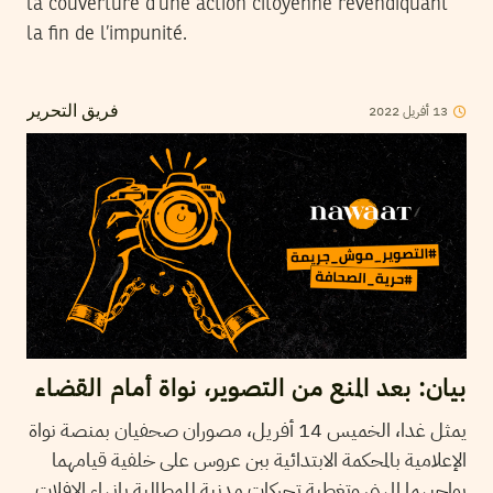
la couverture d’une action citoyenne revendiquant
la fin de l’impunité.
13
أفريل
2022
فريق التحرير
بيان: بعد المنع من التصوير، نواة أمام القضاء
يمثل غدا، الخميس 14 أفريل، مصوران صحفيان بمنصة نواة
الإعلامية بالمحكمة الابتدائية ببن عروس على خلفية قيامهما
بواجبهما المهني وتغطية تحركات مدنية للمطالبة بإنهاء الإفلات