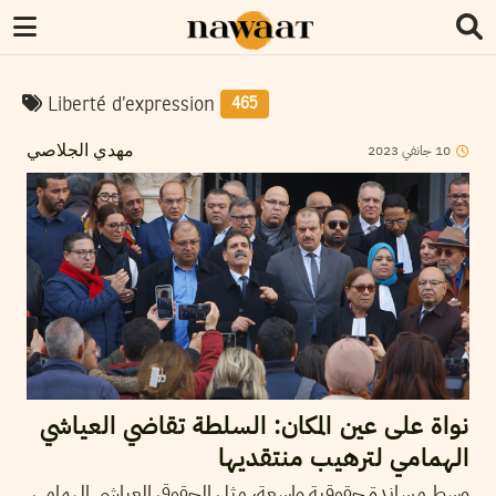
Liberté d’expression
465
10
جانفي
2023
مهدي الجلاصي
نواة على عين المكان: السلطة تقاضي العياشي
الهمامي لترهيب منتقديها
وسط مساندة حقوقية واسعة، مثل الحقوقي العياشي الهمامي