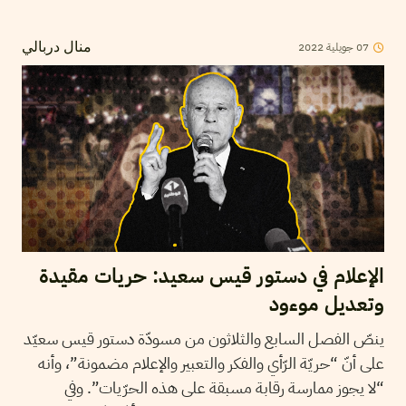
07
جويلية
2022
منال دربالي
الإعلام في دستور قيس سعيد: حريات مقيدة
وتعديل موءود
ينصّ الفصل السابع والثلاثون من مسودّة دستور قيس سعيّد
على أنّ “حريّة الرّأي والفكر والتعبير والإعلام مضمونة”، وأنه
“لا يجوز ممارسة رقابة مسبقة على هذه الحرّيات”. وفي