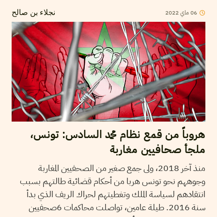
06
ماي
2022
نجلاء بن صالح
هروباً من قمع نظام محمد السادس: تونس،
ملجأ صحافيين مغاربة
منذ آخر 2018، ولى جمع صغير من الصحفيين المغاربة
وجوههم نحو تونس هربا من أحكام قضائية طالتهم بسبب
انتقادهم لسياسة الملك وتغطيتهم لحراك الريف الذي بدأ
سنة 2016. طيلة عامين، تواصلت محاكمات 6صحفيين