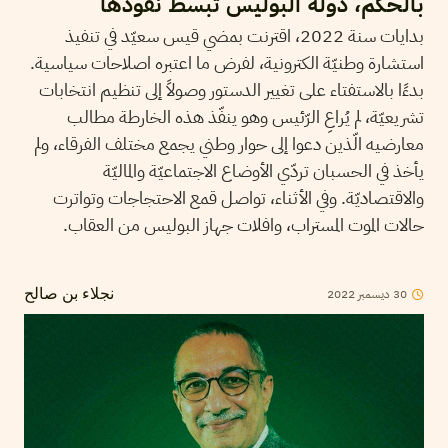
بالحكم، دولة البوليس تبسط نفوذها
بدايات سنة 2022، اقترنت بمضي قيس سعيّد في تنفيذ
استشارة وطنيّة الكترونية، لفرض ما اعتبره اصلاحات سياسية.
بدءًا بالاستفتاء على تغيير الدستور وصولاً إلى تنظيم انتخابات
تشريعيّة، لم يُراعِ الرّئيس وهو ينفّذ هذه الخارطة مطالب
معارضيه الّذين دعوا إلى حوار وطني يجمع مختلف الفرقاء، ولم
يأخذ في الحسبان تردّي الأوضاع الاجتماعيّة والماليّة
والاقتصاديّة. وفي الأثناء، تواصل قمع الاحتجاجات وتواترت
حالات الموت المستراب، وافلات جهاز البوليس من العقاب.
30
ديسمبر
2022
نجلاء بن صالح