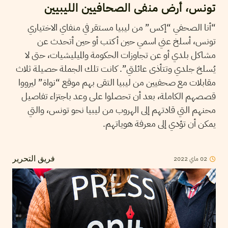
تونس، أرض منفى الصحافيين الليبيين
“أنا الصحفي “إكس” من ليبيا مستقر في منفاي الاختياري
تونس، أسلخ عني اسمي حين أكتب أو حين أتحدث عن
مشاكل بلدي أو عن تجاوزات الحكومة والميليشيات، حتى لا
يُسلخ جلدي وتتأذى عائلتي”. كانت تلك الجملة حصيلة ثلاث
مقابلات مع صحفيين من ليبيا التقى بهم موقع “نواة” ليرووا
قصصهم الكاملة، بعد أن تحصلوا على وعد باجتزاء تفاصيل
محنهم التي قادتهم إلى الهروب من ليبيا نحو تونس، والتي
يمكن أن تؤدي إلى معرفة هوياتهم.
02
ماي
2022
فريق التحرير