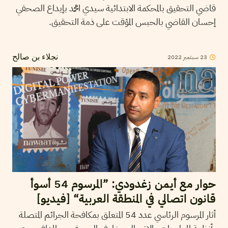
قاضي التحقيق بالمحكمة الابتدائية سيدي امحمد بإيداع الصحفي
إحسان القاضي بالحبس المؤقت على ذمة التحقيق.
23
سبتمبر
2022
نجلاء بن صالح
حوار مع أيمن زغدودي: ”المرسوم 54 أسوأ
قانون اتصالي في المنطقة العربية“ [فيديو]
أثار المرسوم الرئاسي عدد 54 المتعلق بمكافحة الجرائم المتصلة