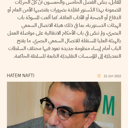
المقابل، ينصّ الفصل الخامس والخمسون أنّ كلّ الحريّات
المضمونة بهذا الدّستور مُقيَّدة بضرورات يقتضيها الأمن العام أو
الدفاع أو الصحة أو الآداب العامّة. كما ألغت المسودّة باب
الهيئات الدستورية، بما في ذلك هيئة الاتصال السمعي
البصري، ولم تنصّ في باب الأحكام الانتقالية على مواصلة العمل
بالهيئة العليا المستقلة للاتصال السمعي البصري. ما يفتح
الباب أمام إرساء منظومة جديدة تعود فيها مختلف السلطات
التعديليّة إلى المؤسسات التقليديّة التابعة للسلطة الحاكمة.
HATEM NAFTI
22
Jun
2022